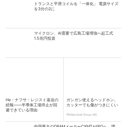
トランスと平滑コイルを「一体化」 電源サイズ
を3分の2に
マイクロン、AI需要で広島工場増強へ起工式
1.5兆円投資
He・ナフサ・レジスト逼迫の
ガシガシ使えるヘッドホン。
続報――半導体工場停止が回
カッターでも傷がつきにくい
避できている理由
PR(Marshall Group AB)
中国最大のDRAMメーカーCXMTがIPOへ 増