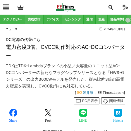
テクノロジー
先端技術
デバイス
センシング
通信
無線
部品/材料
ニュース
2024年10月3日
DC電源の代替にも
電力密度3倍、CVCC動作対応のAC-DCコンバータ
ー
TDKはTDK-Lambdaブランドの小型／大容量のユニット型AC-
DCコンバーターの新たなフラグシップシリーズとなる「HWS-G
シリーズ」の出力3000Wモデルを発売した。従来比約3倍の高電
力密度を実現し、CVCC動作にも対応している。
[
浅井涼
，EE Times Japan]
PC用表示
関連情報
Share
Post
LINE
Hatena