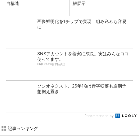
自構造
解展示
画像鮮明化を1チップで実現 組み込みも容易
に
SNSアカウントを着実に成長。実はみんなココ
使ってます。
PR(Dreaw合同会社)
ソシオネクスト、26年1Qは赤字転落も通期予
想据え置き
Recommended by
記事ランキング