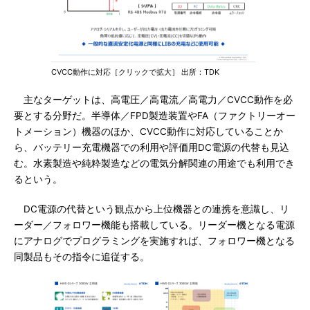
CVCC動作に対応［クリックで拡大］ 出所：TDK
主なターゲットは、高電圧／高電流／高電力／CVCC動作を必
要とする分野だ。半導体／FPD製造装置やFA（ファクトリーオー
トメーション）機器のほか、CVCC動作に対応していることか
ら、バッテリー充電機器での利用や評価用DC電源の代替も見込
む。水素製造や純粋製造などの電気分解関連の用途でも利用でき
るという。
DC電源の代替という観点から上位機器との連携を意識し、リ
ーダー／フォロワー機能も搭載している。リーダー機となる電源
にアナログでプログラミングを実施すれば、フォロワー機となる
同製品もその指令に追従する。