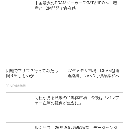
中国最大のDRAMメーカーCXMTがIPOへ 増
産とHBM開発で存在感
団地でフリマ？行ってみたら
27年メモリ市場 DRAMは逼
掘り出しものが…
迫継続、NANDは供給緩和へ
PR(UR都市機構)
商社が見る激動の半導体市場 今後は「バッフ
ァー在庫の確保が重要に」
ルネサス、26年2Qは増収増益 データセンタ