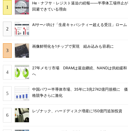
He・ナフサ・レジスト逼迫の続報――半導体工場停止が
回避できている理由
AIサーバ向け「生産キャパシティー超える受注」ローム
画像鮮明化を1チップで実現 組み込みも容易に
27年メモリ市場 DRAMは逼迫継続、NANDは供給緩和
へ
中国パワー半導体市場、35年に3兆2742億円規模に 価
格競争さらに激化
レゾナック、ハードディスク増産に150億円追加投資