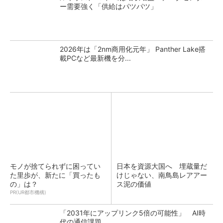
ー需要強く「供給はパツパツ」
2026年は「2nm商用化元年」 Panther Lake搭
載PCなど最新機を分...
モノが捨てられずに困ってい
日本を資源大国へ 埋蔵量だ
た里歩が、新たに「買ったも
けじゃない、南鳥島レアアー
の」は？
ス泥の価値
PR(UR都市機構)
「2031年にアップリンク5倍の可能性」 AI時
代の通信課題