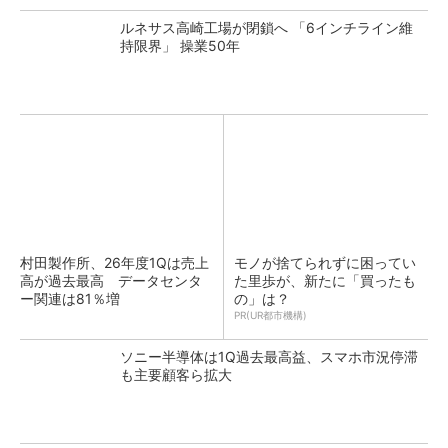
ルネサス高崎工場が閉鎖へ 「6インチライン維
持限界」 操業50年
村田製作所、26年度1Qは売上
モノが捨てられずに困ってい
高が過去最高 データセンタ
た里歩が、新たに「買ったも
ー関連は81％増
の」は？
PR(UR都市機構)
ソニー半導体は1Q過去最高益、スマホ市況停滞
も主要顧客ら拡大