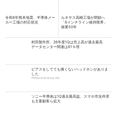
令和8年熊本地震、半導体メー
ルネサス高崎工場が閉鎖へ
カー工場の対応状況
「6インチライン維持限界」
操業50年
村田製作所、26年度1Qは売上高が過去最高
データセンター関連は81％増
ピアスをしてても痛くないヘッドホンがありま
した
PR(Marshall Group AB)
ソニー半導体は1Q過去最高益、スマホ市況停滞
も主要顧客ら拡大