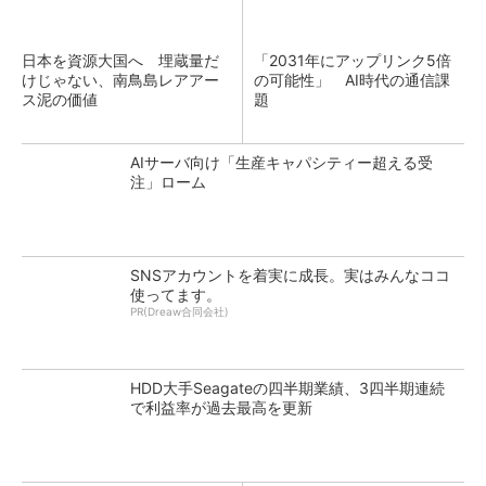
日本を資源大国へ 埋蔵量だ
「2031年にアップリンク5倍
けじゃない、南鳥島レアアー
の可能性」 AI時代の通信課
ス泥の価値
題
AIサーバ向け「生産キャパシティー超える受
注」ローム
SNSアカウントを着実に成長。実はみんなココ
使ってます。
PR(Dreaw合同会社)
HDD大手Seagateの四半期業績、3四半期連続
で利益率が過去最高を更新