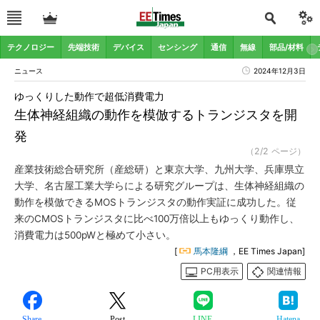
テクノロジー
先端技術
デバイス
センシング
通信
無線
部品/材料
ニュース
2024年12月3日
ゆっくりした動作で超低消費電力
生体神経組織の動作を模倣するトランジスタを開
発
（2/2 ページ）
産業技術総合研究所（産総研）と東京大学、九州大学、兵庫県立
大学、名古屋工業大学らによる研究グループは、生体神経組織の
動作を模倣できるMOSトランジスタの動作実証に成功した。従
来のCMOSトランジスタに比べ100万倍以上もゆっくり動作し、
消費電力は500pWと極めて小さい。
[
馬本隆綱
，EE Times Japan]
PC用表示
関連情報
Share
Post
LINE
Hatena