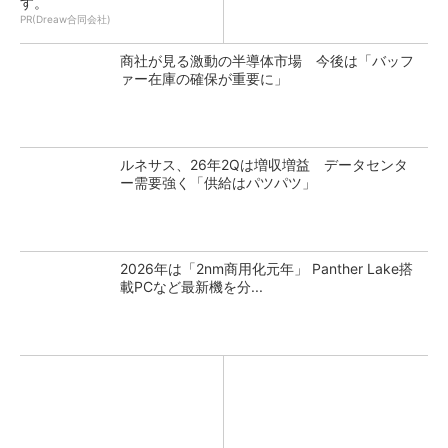
す。
PR(Dreaw合同会社)
商社が見る激動の半導体市場 今後は「バッフ
ァー在庫の確保が重要に」
ルネサス、26年2Qは増収増益 データセンタ
ー需要強く「供給はパツパツ」
2026年は「2nm商用化元年」 Panther Lake搭
載PCなど最新機を分...