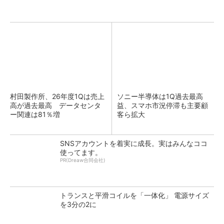
村田製作所、26年度1Qは売上
ソニー半導体は1Q過去最高
高が過去最高 データセンタ
益、スマホ市況停滞も主要顧
ー関連は81％増
客ら拡大
SNSアカウントを着実に成長。実はみんなココ
使ってます。
PR(Dreaw合同会社)
トランスと平滑コイルを「一体化」 電源サイズ
を3分の2に