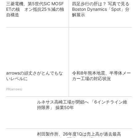
三菱電機、第5世代SiC MOSF
四足歩行の肝は？ 写真で見る
ETの核 オン抵抗25％減の独
Boston Dynamics「Spot」分
自構造
解展示
arrowsの頑丈さがとんでもな
令和8年熊本地震、半導体メー
いレベルに
カー工場の対応状況
PR(arrows)
ルネサス高崎工場が閉鎖へ 「6インチライン維
持限界」 操業50年
村田製作所、26年度1Qは売上高が過去最高