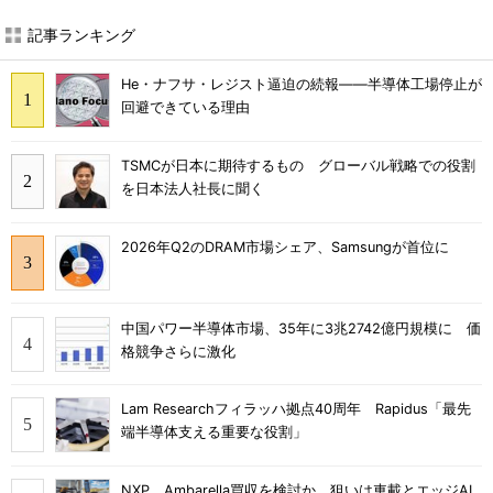
記事ランキング
He・ナフサ・レジスト逼迫の続報――半導体工場停止が
回避できている理由
TSMCが日本に期待するもの グローバル戦略での役割
を日本法人社長に聞く
2026年Q2のDRAM市場シェア、Samsungが首位に
中国パワー半導体市場、35年に3兆2742億円規模に 価
格競争さらに激化
Lam Researchフィラッハ拠点40周年 Rapidus「最先
端半導体支える重要な役割」
NXP、Ambarella買収を検討か 狙いは車載とエッジAI