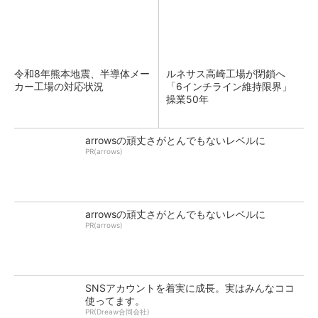
令和8年熊本地震、半導体メー
ルネサス高崎工場が閉鎖へ
カー工場の対応状況
「6インチライン維持限界」
操業50年
arrowsの頑丈さがとんでもないレベルに
PR(arrows)
arrowsの頑丈さがとんでもないレベルに
PR(arrows)
SNSアカウントを着実に成長。実はみんなココ
使ってます。
PR(Dreaw合同会社)