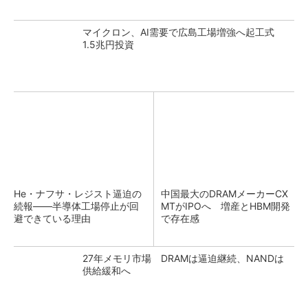
マイクロン、AI需要で広島工場増強へ起工式
1.5兆円投資
He・ナフサ・レジスト逼迫の
中国最大のDRAMメーカーCX
続報――半導体工場停止が回
MTがIPOへ 増産とHBM開発
避できている理由
で存在感
27年メモリ市場 DRAMは逼迫継続、NANDは
供給緩和へ