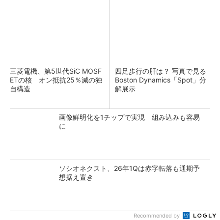
三菱電機、第5世代SiC MOSF
四足歩行の肝は？ 写真で見る
ETの核 オン抵抗25％減の独
Boston Dynamics「Spot」分
自構造
解展示
画像鮮明化を1チップで実現 組み込みも容易
に
ソシオネクスト、26年1Qは赤字転落も通期予
想据え置き
Recommended by