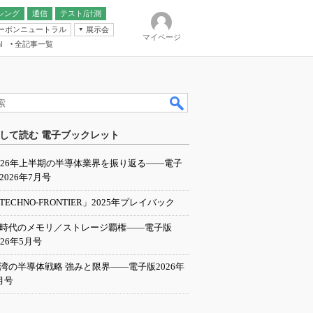
シング
通信
テスト/計測
ーボンニュートラル
展示会
マイページ
全記事一覧
l
ンピューティング
して読む 電子ブックレット
IER
026年上半期の半導体業界を振り返る――電子
2026年7月号
TECHNO-FRONTIER」2025年プレイバック
I時代のメモリ／ストレージ覇権――電子版
026年5月号
湾の半導体戦略 強みと限界――電子版2026年
月号