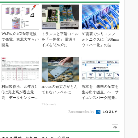
Wi-Fiの2.4GHz帯電波
トランスと平滑コイル
AI需要でシリコンフ
で発電、東北大学らが
を「一体化」 電源サ
ォトニクスに「300mm
開発
イズを3分の2に
ウエハー化」の波
村田製作所、26年度1
arrowsの頑丈さがとん
熊本を「未来の産業を
Qは売上高が過去最
でもないレベルに
生み出す拠点」へ サ
高 データセンター関
イエンスパーク開発進
連は81％増
む
PR(arrows)
Recommended by
PR