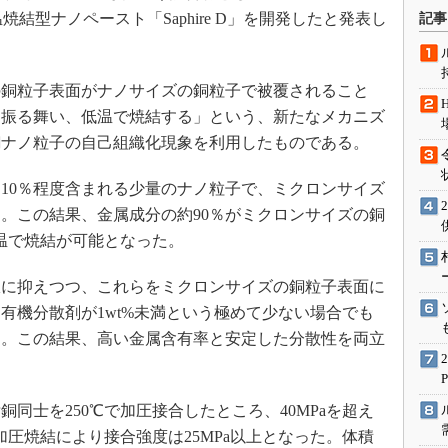
術を知る
焼結型ナノペースト「Saphire D」を開発したと発表し
記事
エンジニア”が仕掛けた社内
念の180日
ションは日本を救うのか
イズの銅粒子表面がナノサイズの銅粒子で被覆されること
に振る舞い、低温で焼結する」という、新たなメカニズ
IoT通信
銅ナノ粒子の自己組織化現象を利用したものである。
ナリスト「未来展望」
愛されないエンジニア」の
10％程度含まれる少量のナノ粒子で、ミクロンサイズ
行動論
。この結果、金属成分の約90％がミクロンサイズの銅
低温で焼結が可能となった。
に抑えつつ、これらをミクロンサイズの銅粒子表面に
有機分散剤が1wt%未満という極めて少ない場合でも
た。この結果、高い金属含有率と安定した分散性を両立
垢銅同士を250℃で加圧接合したところ、40MPaを超え
加圧焼結により接合強度は25MPa以上となった。体積