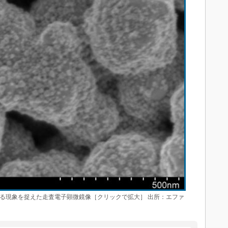
化する現象を捉えた走査電子顕微鏡像［クリックで拡大］ 出所：エファ