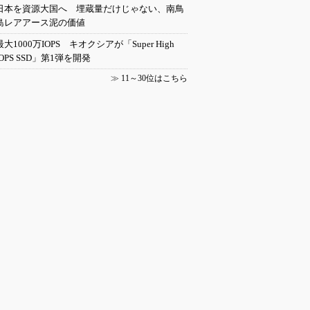
日本を資源大国へ 埋蔵量だけじゃない、南鳥
島レアアース泥の価値
最大1000万IOPS キオクシアが「Super High
IOPS SSD」第1弾を開発
≫
11～30位はこちら