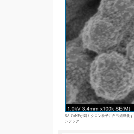
SA-CuNPが銅ミクロン粒子に自己組織
ンテック