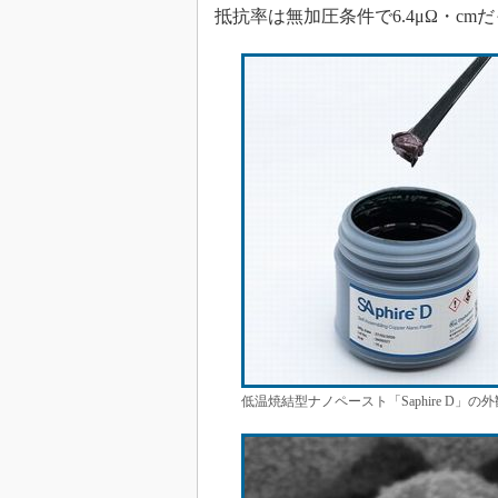
抵抗率は無加圧条件で6.4μΩ・cm
低温焼結型ナノペースト「Saphire D」