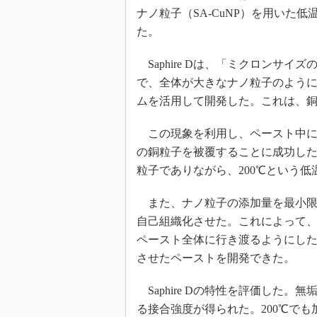
光伝送技
ナノ粒子（SA-CuNP）を用いた低温
“異端児
た。
改革、執
イノベー
Saphire Dは、「ミクロンサ
で、全体が大きなナノ粒子のよう
JASA発
ムを活用して開発した。これは、
IHSア
「英語に
この現象を利用し、ペースト中に
ための新
の銅粒子を被覆することに成功した
粒子でありながら、200℃という
また、ナノ粒子の添加量を最小限
自己組織化させた。これによって、
ペースト全体に行き渡るようにし
させたペーストを開発できた。
Saphire Dの特性を評価した。無
る接合強度が得られた。200℃でも