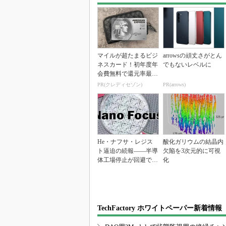
マイルが超たまるビジ
arrowsの頑丈さがとん
ネスカード！初年度年
でもないレベルに
会費無料で還元率最大
1.125%
PR(クレディセゾン)
PR(arrows)
He・ナフサ・レジス
酸化ガリウムの結晶内
ト逼迫の続報――半導
欠陥を3次元的に可視
体工場停止が回避でき
化
ている理由
TechFactory ホワイトペーパー新着情報