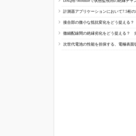
DAQ用?Moduleで状態監視用の絶縁
計測器アプリケーションにおいて7.5桁
接合部の微小な抵抗変化をどう捉える？
微細配線間の絶縁劣化をどう捉える？ 
次世代電池の性能を担保する、電極表面