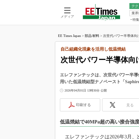
テク
業界
電池／エネル
ア
メディア
特
メ
福田昭の
LS
EE Times Japan
>
部品/材料
>
次世代パワー半導体向け
福田昭の
マ
湯之上隆
自己組織化現象を活用し低温焼結
FP
大山聡の
次世代パワー半導体向
大原雄介
ック
エレファンテックは、次世代パワー半導体
リタイア
用いた低温焼結型ナノペースト「Saphir
学漂流記
2026年04月01日 13時30分 公開
世界を「
踊るバズワ
印刷する
見る
Buzzwo
この10
低温焼結で40MPa超の高い接合強度
で起こる
製品分解
エレファンテックは2026年3月