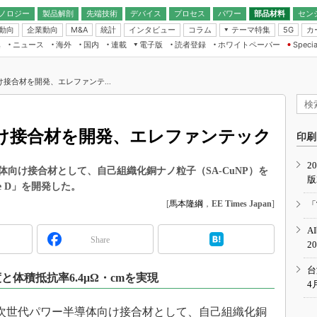
ノロジー
製品解剖
先端技術
デバイス
プロセス
パワー
部品材料
セン
動向
企業動向
統計
インタビュー
コラム
テーマ特集
カ
M&A
5G
ギー
ナログ
無線
集
ニュース
海外
国内
連載
電子版
読者登録
ホワイトペーパー
Specia
フィジカルAI
IoT・エッジコ
モリ
EXPO
Microchip情報
ストレージ通信
EE Times Japan×EDN Japan統合電
エッジAI
子版
I
SEMICON Japan
接合材を開発、エレファンテ...
デバイス通信
パワーエレクトロニクス
電子ブックレット
イコン
CEATEC
のナノフォーカス
半導体後工程
GA
EdgeTech＋
業界スコープ
け接合材を開発、エレファンテック
読者調査（EE Times Research）
印刷
TECHNO-FRONT
のエレ・組み込みプレイバ
カーボンニュートラル
2
人とくるま展
向け接合材として、自己組織化銅ナノ粒子（SA-CuNP）を
版
IoT
直前エンジニアの社会人大
e D」を開発した。
電源設計（EDN Japan）
[
馬本隆綱
，
EE Times Japan
]
「
数字」で回してみよう
エレクトロニクス入門（EDN
A
Japan）
ード ～Behind the
Share
2
rd
年で起こったこと、次の10年
台
と体積抵抗率6.4μΩ・cmを実現
こと
4
で探るアジアの新トレンド
、次世代パワー半導体向け接合材として、自己組織化銅