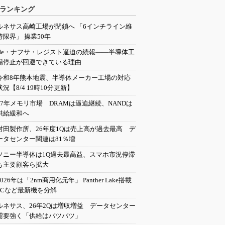
ランキング
ルネサス高崎工場が閉鎖へ 「6インチライン維
持限界」 操業50年
He・ナフサ・レジスト逼迫の続報――半導体工
場停止が回避できている理由
令和8年熊本地震、半導体メーカー工場の対応
状況【8/4 19時10分更新】
27年メモリ市場 DRAMは逼迫継続、NANDは
供給緩和へ
村田製作所、26年度1Qは売上高が過去最高 デ
ータセンター関連は81％増
ソニー半導体は1Q過去最高益、スマホ市況停滞
も主要顧客ら拡大
2026年は「2nm商用化元年」 Panther Lake搭載
PCなど最新機を分解
ルネサス、26年2Qは増収増益 データセンター
需要強く「供給はパツパツ」