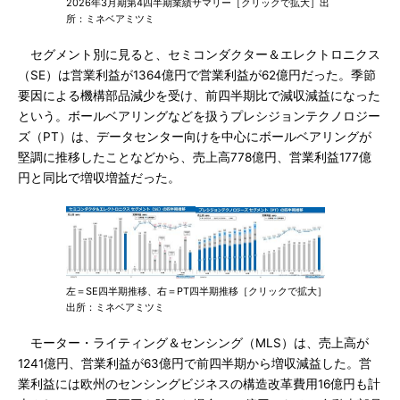
2026年3月期第4四半期業績サマリー［クリックで拡大］出
所：ミネベアミツミ
セグメント別に見ると、セミコンダクター＆エレクトロニクス
（SE）は営業利益が1364億円で営業利益が62億円だった。季節
要因による機構部品減少を受け、前四半期比で減収減益になった
という。ボールベアリングなどを扱うプレシジョンテクノロジー
ズ（PT）は、データセンター向けを中心にボールベアリングが
堅調に推移したことなどから、売上高778億円、営業利益177億
円と同比で増収増益だった。
左＝SE四半期推移、右＝PT四半期推移［クリックで拡大］
出所：ミネベアミツミ
モーター・ライティング＆センシング（MLS）は、売上高が
1241億円、営業利益が63億円で前四半期から増収減益した。営
業利益には欧州のセンシングビジネスの構造改革費用16億円も計