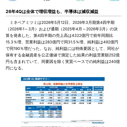
26年4Qは全体で増収増益も、半導体は減収減益
ミネベアミツミは2026年5月12日、2026年3月期第4四半期
（2026年1～3月）および通期（2025年4月～2026年3月）の決
算を発表した。第4四半期の売上高は4322億円で前年同期比
15.3％増、営業利益は283億円で同31.5％増、純利益は492億円
で同190％増だった。なお、純利益には特殊要因として、同社が
保有する金融資産を公正価値で測定した結果の利益営業額252億
円も含まれていて、同要因を除く実質ベースでの純利益は240億
円になる。