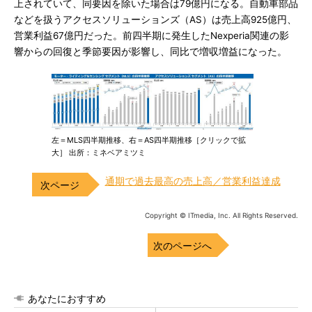
上されていて、同要因を除いた場合は79億円になる。自動車部品
などを扱うアクセスソリューションズ（AS）は売上高925億円、
営業利益67億円だった。前四半期に発生したNexperia関連の影
響からの回復と季節要因が影響し、同比で増収増益になった。
左＝MLS四半期推移、右＝AS四半期推移［クリックで拡
大］ 出所：ミネベアミツミ
通期で過去最高の売上高／営業利益達成
Copyright © ITmedia, Inc. All Rights Reserved.
次のページへ
あなたにおすすめ