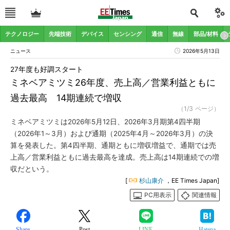
テクノロジー
先端技術
デバイス
センシング
通信
無線
部品/材料
ニュース
2026年5月13日
27年度も好調スタート
ミネベアミツミ26年度、売上高／営業利益ともに
過去最高 14期連続で増収
（1/3 ページ）
ミネベアミツミは2026年5月12日、2026年3月期第4四半期
（2026年1～3月）および通期（2025年4月～2026年3月）の決
算を発表した。第4四半期、通期ともに増収増益で、通期では売
上高／営業利益ともに過去最高を達成。売上高は14期連続での増
収だという。
[
杉山康介
，EE Times Japan]
PC用表示
関連情報
Share
Post
LINE
Hatena