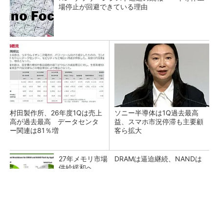
場停止が回避できている理由
村田製作所、26年度1Qは売上
ソニー半導体は1Q過去最高
高が過去最高 データセンタ
益、スマホ市況停滞も主要顧
ー関連は81％増
客ら拡大
27年メモリ市場 DRAMは逼迫継続、NANDは
供給緩和へ
マイクロン、AI需要で広島工場増強へ起工式
1.5兆円投資