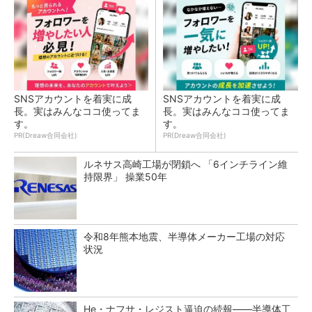
SNSアカウントを着実に成
SNSアカウントを着実に成
長。実はみんなココ使ってま
長。実はみんなココ使ってま
す。
す。
PR(Dreaw合同会社)
PR(Dreaw合同会社)
ルネサス高崎工場が閉鎖へ 「6インチライン維
持限界」 操業50年
令和8年熊本地震、半導体メーカー工場の対応
状況
He・ナフサ・レジスト逼迫の続報――半導体工