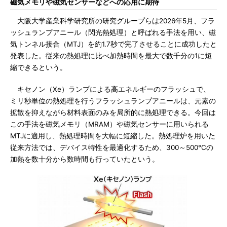
磁気メモリや磁気センサーなどへの応用に期待
大阪大学産業科学研究所の研究グループらは2026年5月、フラ
ッシュランプアニール（閃光熱処理）と呼ばれる手法を用い、磁
気トンネル接合（MTJ）を約1.7秒で完了させることに成功したと
発表した。従来の熱処理に比べ加熱時間を最大で数千分の1に短
縮できるという。
キセノン（Xe）ランプによる高エネルギーのフラッシュで、
ミリ秒単位の熱処理を行うフラッシュランプアニールは、元素の
拡散を抑えながら材料表面のみを局所的に熱処理できる。今回は
この手法を磁気メモリ（MRAM）や磁気センサーに用いられる
MTJに適用し、熱処理時間を大幅に短縮した。熱処理炉を用いた
従来方法では、デバイス特性を最適化するため、300～500℃の
加熱を数十分から数時間も行っていたという。