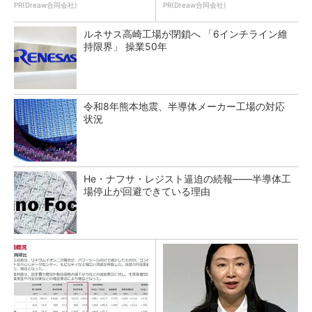
PR(Dreaw合同会社)
PR(Dreaw合同会社)
ルネサス高崎工場が閉鎖へ 「6インチライン維
持限界」 操業50年
令和8年熊本地震、半導体メーカー工場の対応
状況
He・ナフサ・レジスト逼迫の続報――半導体工
場停止が回避できている理由