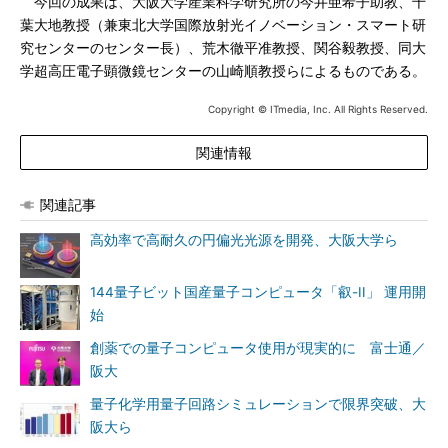
今回の成果は、大阪大学産業科学研究所の今井亜希子助教、千
葉大地教授（兼東北大学国際放射光イノベーション・スマート研
究センターのセンター長）、荒木徹平准教授、関谷毅教授、同大
学超高圧電子顕微鏡センターの山崎順教授らによるものである。
Copyright © ITmedia, Inc. All Rights Reserved.
関連情報
関連記事
高効率で高耐久の円偏光光源を開発、大阪大学ら
144量子ビット国産量子コンピュータ「叡-II」 運用開
始
創薬での量子コンピュータ使用が現実的に 富士通／
阪大
量子化学用量子回路シミュレーションで限界突破、大
阪大ら