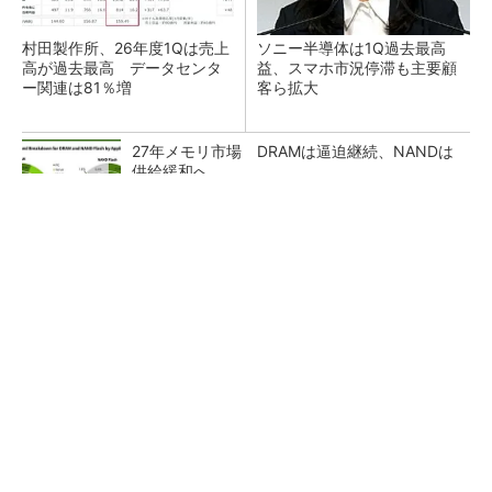
村田製作所、26年度1Qは売上
ソニー半導体は1Q過去最高
高が過去最高 データセンタ
益、スマホ市況停滞も主要顧
ー関連は81％増
客ら拡大
27年メモリ市場 DRAMは逼迫継続、NANDは
供給緩和へ
マイクロン、AI需要で広島工場増強へ起工式
1.5兆円投資
画像鮮明化を1チップで実現 組み込みも容易
に