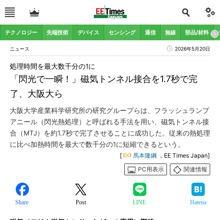
テクノロジー
先端技術
デバイス
センシング
通信
無線
部品/材料
ニュース
2026年5月20日
処理時間を最大数千分の1に
「閃光で一瞬！」磁気トンネル接合を1.7秒で完
了、大阪大ら
大阪大学産業科学研究所の研究グループらは、フラッシュランプ
アニール（閃光熱処理）と呼ばれる手法を用い、磁気トンネル接
合（MTJ）を約1.7秒で完了させることに成功した。従来の熱処理
に比べ加熱時間を最大で数千分の1に短縮できるという。
[
馬本隆綱
，EE Times Japan]
PC用表示
関連情報
Share
Post
LINE
Hatena