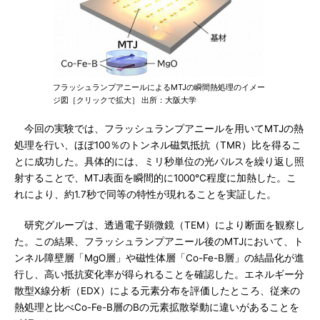
フラッシュランプアニールによるMTJの瞬間熱処理のイメー
ジ図［クリックで拡大］ 出所：大阪大学
今回の実験では、フラッシュランプアニールを用いてMTJの熱
処理を行い、ほぼ100％のトンネル磁気抵抗（TMR）比を得るこ
とに成功した。具体的には、ミリ秒単位の光パルスを繰り返し照
射することで、MTJ表面を瞬間的に1000℃程度に加熱した。こ
れにより、約1.7秒で同等の特性が現れることを実証した。
研究グループは、透過電子顕微鏡（TEM）により断面を観察し
た。この結果、フラッシュランプアニール後のMTJにおいて、ト
ンネル障壁層「MgO層」や磁性体層「Co-Fe-B層」の結晶化が進
行し、高い抵抗変化率が得られることを確認した。エネルギー分
散型X線分析（EDX）による元素分布を評価したところ、従来の
熱処理と比べCo-Fe-B層のBの元素拡散挙動に違いがあることを