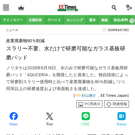
テクノロジー
先端技術
デバイス
センシング
通信
無線
部品/材料
ニュース
2026年6月19日
産業廃棄物90％削減
スラリー不要、水だけで研磨可能なガラス基板研
磨パッド
ノリタケは2026年6月16日、水のみで研磨可能なガラス基板用研
磨パッド「AQUCERIA」を開発したと発表した。独自技術によっ
て研磨剤スラリー使用時と比べて産業廃棄物を90％削減しつつ、
同等以上の研磨速度および表面粗さを達成した。
[
杉山康介
，EE Times Japan]
PC用表示
関連情報
Share
Post
LINE
Hatena