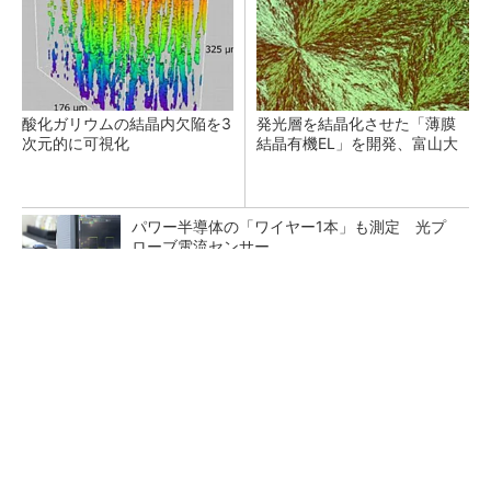
酸化ガリウムの結晶内欠陥を3
発光層を結晶化させた「薄膜
次元的に可視化
結晶有機EL」を開発、富山大
パワー半導体の「ワイヤー1本」も測定 光プ
ローブ電流センサー
JDIが鳥取工場を売却、車載用液晶パネル拠点
三菱電機、米国にデータセンター向け冷却機器
の新拠点