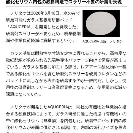
酸化セリウム内包の独自構造でスラリー不要の研磨を実現
ノリタケは2026年6月16日、水のみで
研磨可能なガラス基板用研磨パッド
「AQUCERIA」を開発したと発表した。
研磨剤スラリーが不要なため、廃棄物削
減や作業負荷軽減に貢献するという。
AQUCERIA 出所：ノリタケ
ガラス基板は耐熱性や寸法安定性に優れることから、高精度な
微細配線が求められる先端半導体パッケージ向けで需要が高まっ
ている。ガラスを基板に加工する際は、レアアース酸化物の一種
である酸化セリウムを含む研磨剤スラリーを硬質ウレタンなどの
パッド上に流しながら表面を研磨するのが一般的だ。しかし、使
用後の研磨剤スラリーは産業廃棄物になるため、使用量の低減が
課題になっていた。
ノリタケが開発したAQUCERIAは、同社の有機物と無機物を複
合する独自技術によって、ガラス研磨に適した樹脂（有機物）の
中に酸化セリウム（無機物）を内包した。研磨中にパッド内の酸
化セリウムが表面に供給される設計で、内部の気孔サイズを最適