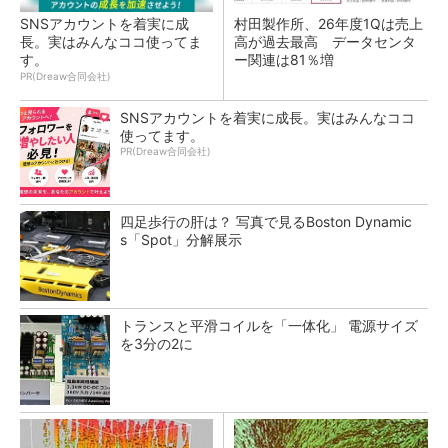
SNSアカウントを着実に成
村田製作所、26年度1Qは売上
長。実はみんなココ使ってま
高が過去最高 データセンタ
す。
ー関連は81％増
PR(Dreaw合同会社)
SNSアカウントを着実に成長。実はみんなココ
使ってます。
PR(Dreaw合同会社)
四足歩行の肝は？ 写真で見るBoston Dynamic
s「Spot」分解展示
トランスと平滑コイルを「一体化」 電源サイズ
を3分の2に