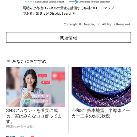
照明向け有機ELパネルの量産を計画する各社のロードマップ
である。出典：米DisplaySearch社
Copyright © ITmedia, Inc. All Rights Reserved.
関連情報
あなたにおすすめ
SNSアカウントを着実に成
令和8年熊本地震、半導体メー
長。実はみんなココ使ってま
カー工場の対応状況
す。
PR(Dreaw合同会社)