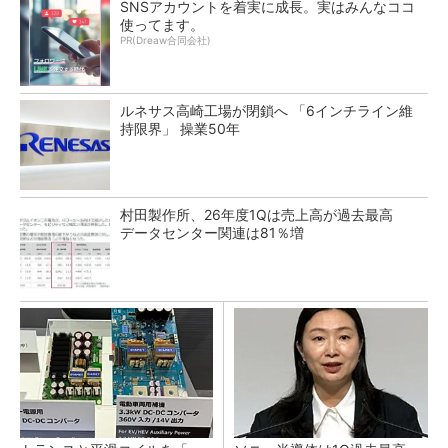
SNSアカウントを着実に成長。実はみんなココ
使ってます。
PR(Dreaw合同会社)
ルネサス高崎工場が閉鎖へ 「6インチライン維
持限界」 操業50年
村田製作所、26年度1Qは売上高が過去最高
データセンター関連は81％増