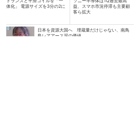
トランスと平滑コイルを「一
ソニー半導体は1Q過去最高
体化」 電源サイズを3分の2に
益、スマホ市況停滞も主要顧
客ら拡大
日本を資源大国へ 埋蔵量だけじゃない、南鳥
島レアアース泥の価値
三菱電機、第5世代SiC MOSFETの核 オン抵
抗25％減の独自構造
マイクロン、AI需要で広島工場増強へ起工式
1.5兆円投資