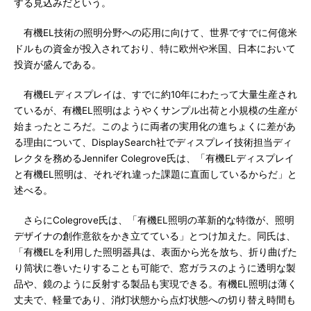
する見込みだという。
有機EL技術の照明分野への応用に向けて、世界ですでに何億米
ドルもの資金が投入されており、特に欧州や米国、日本において
投資が盛んである。
有機ELディスプレイは、すでに約10年にわたって大量生産され
ているが、有機EL照明はようやくサンプル出荷と小規模の生産が
始まったところだ。このように両者の実用化の進ちょくに差があ
る理由について、DisplaySearch社でディスプレイ技術担当ディ
レクタを務めるJennifer Colegrove氏は、「有機ELディスプレイ
と有機EL照明は、それぞれ違った課題に直面しているからだ」と
述べる。
さらにColegrove氏は、「有機EL照明の革新的な特徴が、照明
デザイナの創作意欲をかき立てている」とつけ加えた。同氏は、
「有機ELを利用した照明器具は、表面から光を放ち、折り曲げた
り筒状に巻いたりすることも可能で、窓ガラスのように透明な製
品や、鏡のように反射する製品も実現できる。有機EL照明は薄く
丈夫で、軽量であり、消灯状態から点灯状態への切り替え時間も