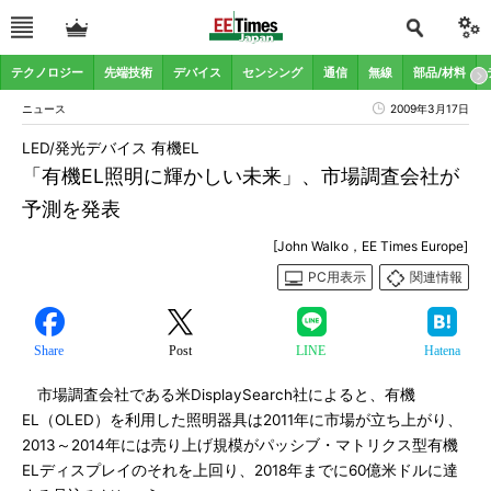
テクノロジー
先端技術
デバイス
センシング
通信
無線
部品/材料
ニュース
2009年3月17日
LED/発光デバイス 有機EL
「有機EL照明に輝かしい未来」、市場調査会社が
予測を発表
[John Walko，EE Times Europe]
PC用表示
関連情報
Share
Post
LINE
Hatena
市場調査会社である米DisplaySearch社によると、有機
EL（OLED）を利用した照明器具は2011年に市場が立ち上がり、
2013～2014年には売り上げ規模がパッシブ・マトリクス型有機
ELディスプレイのそれを上回り、2018年までに60億米ドルに達