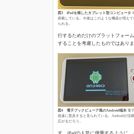
図3 iPadを模したタブレット型コンピュータ
A
搭載している。今後はこのような機器が増えて
られる。
行するためだけのプラットフォー
することを考慮したものではあり
図4 電子ブックビューア風のAndroid端末
電子
急速に普及すると見られている。Androidが活
広がるだろう。
す。iPadの人気に便乗するように、