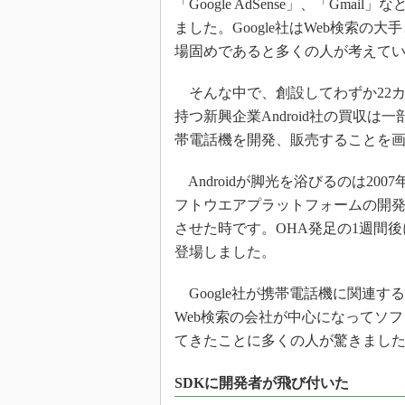
「Google AdSense」、「Gm
ました。Google社はWeb検索
場固めであると多くの人が考えて
そんな中で、創設してわずか22
持つ新興企業Android社の買収は
帯電話機を開発、販売することを
Androidが脚光を浴びるのは200
フトウエアプラットフォームの開発を推進する
させた時です。OHA発足の1週間後に、最初のA
登場しました。
Google社が携帯電話機に関連
Web検索の会社が中心になってソ
てきたことに多くの人が驚きまし
SDKに開発者が飛び付いた