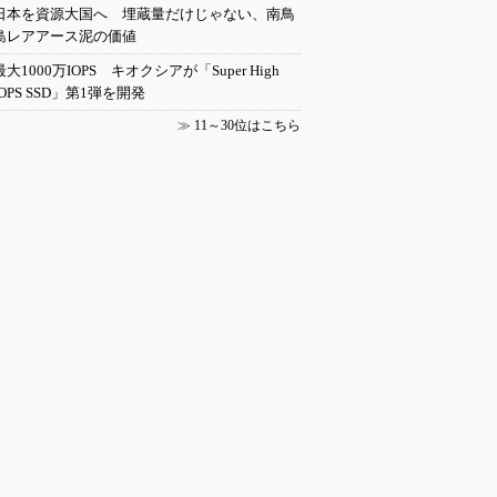
日本を資源大国へ 埋蔵量だけじゃない、南鳥
島レアアース泥の価値
最大1000万IOPS キオクシアが「Super High
IOPS SSD」第1弾を開発
≫
11～30位はこちら