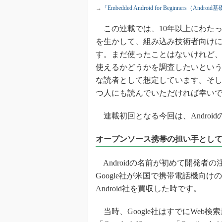
光伝送技
→
「Embedded Android for Beginners（An
“異端児
改革、執
この連載では、10年以上にわたっ
を生かして、組み込み技術者向けにA
イノベー
す。まだ使ったことはないけれど、A
JASA発
使えるかどうかを調査したいとい
IHSア
な読者として想定しています。そして
「英語に
つ人にも読んでいただければ幸い
ための新
連載初回となる今回は、Android
オープンソース携帯の担い手とし
Androidの名前が初めて開発者の
Google社が米国で携帯電話機向
Android社を買収した時です。
当時、Google社はすでにWeb検索最大