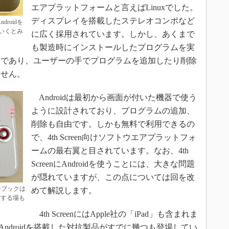
エアプラットフォームと言えばLinuxでした。
ディスプレイを搭載したステレオコンポなど
ndroidを
いくとみ
に広く採用されています。しかし、あくまで
も製造時にインストールしたプログラムを実
ムであり、ユーザーの手でプログラムを追加したり削除
ません。
Androidは最初から画面が付いた機器で使う
ように設計されており、プログラムの追加、
削除も自由です。しかも無料で利用できるの
で、4th Screen向けソフトウエアプラットフォ
ームの最右翼と目されています。なお、4th
ScreenにAndroidを使うことには、大きな問題
が隠れていますが、この点については回を改
ブックは
めて解説します。
躍する場も
4th ScreenにはApple社の「iPad」も含まれま
Androidを搭載した対抗製品がすでに幾つも登場してい