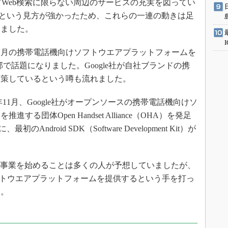
ail」などWeb検索に限らない周辺のサービスの充実を図ってい
の大手という見方が強かったため、これらの一連の動きは足
いました。
カ月の携帯電話機向けソフトウエアプラットフォームを
一部で話題になりました。Google社が自社ブランドの携
画策しているという噂も流れました。
7年11月、Google社がオープンソースの携帯電話機向けソ
団体Open Handset Alliance（OHA）を発足
ndroid SDK（Software Development Kit）が
する事業を始めることは多くの人が予想していましたが、
フトウエアプラットフォームを提供するという手を打っ
た。