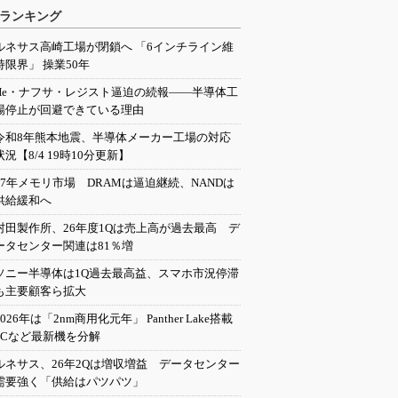
ランキング
ルネサス高崎工場が閉鎖へ 「6インチライン維
持限界」 操業50年
He・ナフサ・レジスト逼迫の続報――半導体工
場停止が回避できている理由
令和8年熊本地震、半導体メーカー工場の対応
状況【8/4 19時10分更新】
27年メモリ市場 DRAMは逼迫継続、NANDは
供給緩和へ
村田製作所、26年度1Qは売上高が過去最高 デ
ータセンター関連は81％増
ソニー半導体は1Q過去最高益、スマホ市況停滞
も主要顧客ら拡大
2026年は「2nm商用化元年」 Panther Lake搭載
PCなど最新機を分解
ルネサス、26年2Qは増収増益 データセンター
需要強く「供給はパツパツ」