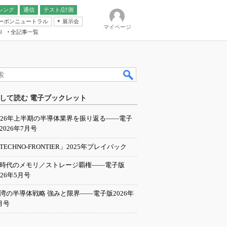
シング
通信
テスト/計測
ーボンニュートラル
展示会
マイページ
全記事一覧
l
ンピューティング
して読む 電子ブックレット
IER
026年上半期の半導体業界を振り返る――電子
2026年7月号
TECHNO-FRONTIER」2025年プレイバック
I時代のメモリ／ストレージ覇権――電子版
026年5月号
湾の半導体戦略 強みと限界――電子版2026年
月号