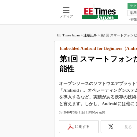
テク
業界
電池／エネル
ア
メディア
特
メ
福田昭の
LS
EE Times Japan
>
連載記事
>
第1回 スマートフォンだけ
福田昭の
マ
湯之上隆
Embedded Android for Beginners（A
FP
大山聡の
第1回 スマートフォンだ
大原雄介
能性
ック
リタイア
学漂流記
オープンソースのソフトウエアプラット
「Android」。オペレーティングシステ
世界を「
を導入するなど、実績がある既存の技術
踊るバズワ
と言えます。しかし、Androidには
Buzzwo
2010年08月11日 11時00分 公開
この10
で起こる
印刷する
見る
製品分解