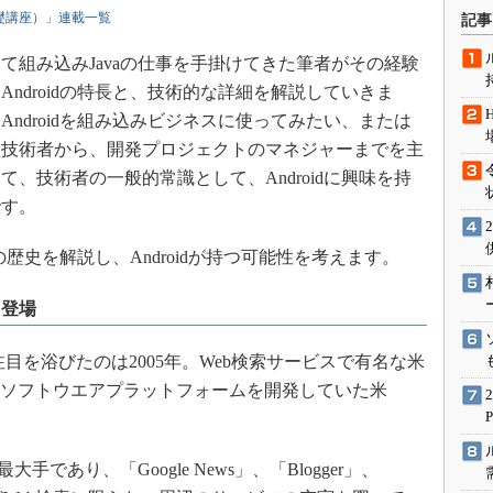
術を知る
droid基礎講座）」連載一覧
記事
エンジニア”が仕掛けた社内
念の180日
て組み込みJavaの仕事を手掛けてきた筆者がその経験
ndroidの特長と、技術的な詳細を解説していきま
ションは日本を救うのか
ndroidを組み込みビジネスに使ってみたい、または
IoT通信
う技術者から、開発プロジェクトのマネジャーまでを主
ナリスト「未来展望」
、技術者の一般的常識として、Androidに興味を持
愛されないエンジニア」の
です。
行動論
の歴史を解説し、Androidが持つ可能性を考えます。
て登場
注目を浴びたのは2005年。Web検索サービスで有名な米
けのソフトウエアプラットフォームを開発していた米
手であり、「Google News」、「Blogger」、