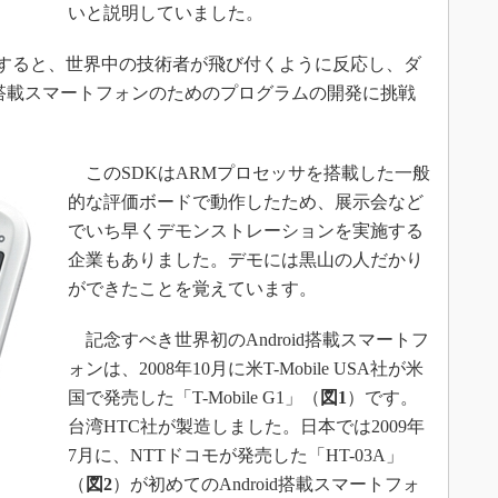
いと説明していました。
が登場すると、世界中の技術者が飛び付くように反応し、ダ
id搭載スマートフォンのためのプログラムの開発に挑戦
このSDKはARMプロセッサを搭載した一般
的な評価ボードで動作したため、展示会など
でいち早くデモンストレーションを実施する
企業もありました。デモには黒山の人だかり
ができたことを覚えています。
記念すべき世界初のAndroid搭載スマートフ
ォンは、2008年10月に米T-Mobile USA社が米
国で発売した「T-Mobile G1」（
図1
）です。
台湾HTC社が製造しました。日本では2009年
7月に、NTTドコモが発売した「HT-03A」
（
図2
）が初めてのAndroid搭載スマートフォ