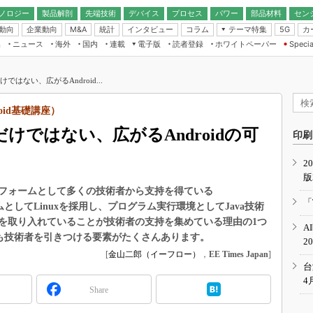
ノロジー
製品解剖
先端技術
デバイス
プロセス
パワー
部品材料
セン
動向
企業動向
統計
インタビュー
コラム
テーマ特集
カ
M&A
5G
ギー
ナログ
無線
集
ニュース
海外
国内
連載
電子版
読者登録
ホワイトペーパー
Specia
フィジカルAI
IoT・エッジコ
モリ
EXPO
Microchip情報
ストレージ通信
EE Times Japan×EDN Japan統合電
エッジAI
子版
I
SEMICON Japan
ではない、広がるAndroid...
デバイス通信
パワーエレクトロニクス
電子ブックレット
イコン
CEATEC
のナノフォーカス
ndroid基礎講座）
半導体後工程
GA
EdgeTech＋
業界スコープ
けではない、広がるAndroidの可
読者調査（EE Times Research）
印刷
TECHNO-FRONT
のエレ・組み込みプレイバ
カーボンニュートラル
2
人とくるま展
版
IoT
直前エンジニアの社会人大
フォームとして多くの技術者から支持を得ている
電源設計（EDN Japan）
「
ムとしてLinuxを採用し、プログラム実行環境としてJava技術
数字」で回してみよう
エレクトロニクス入門（EDN
を取り入れていることが技術者の支持を集めている理由の1つ
A
Japan）
ード ～Behind the
他にも技術者を引きつける要素がたくさんあります。
2
rd
[
金山二郎（イーフロー）
，
EE Times Japan
]
年で起こったこと、次の10年
台
こと
4
Share
で探るアジアの新トレンド