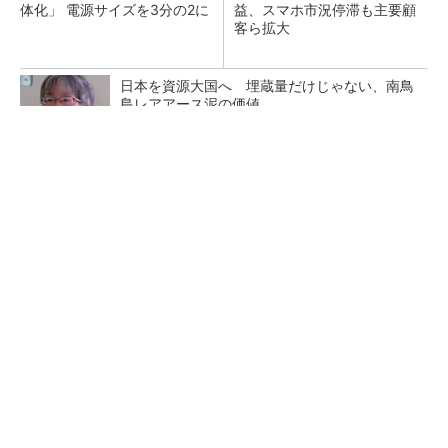
体化」 電源サイズを3分の2に
益、スマホ市況停滞も主要顧
客ら拡大
日本を資源大国へ 埋蔵量だけじゃない、南鳥
島レアアース泥の価値
三菱電機、第5世代SiC MOSFETの核 オン抵
抗25％減の独自構造
マイクロン、AI需要で広島工場増強へ起工式
1.5兆円投資