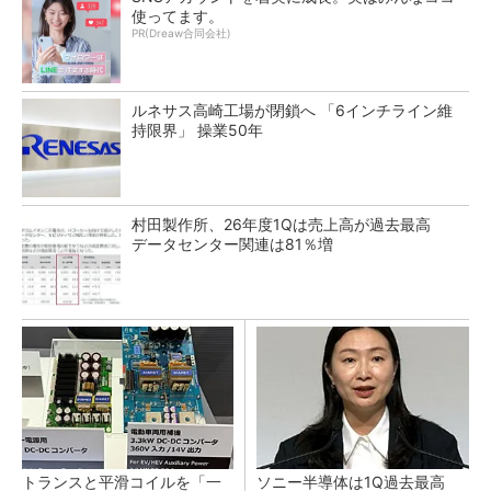
使ってます。
PR(Dreaw合同会社)
ルネサス高崎工場が閉鎖へ 「6インチライン維
持限界」 操業50年
村田製作所、26年度1Qは売上高が過去最高
データセンター関連は81％増
トランスと平滑コイルを「一
ソニー半導体は1Q過去最高