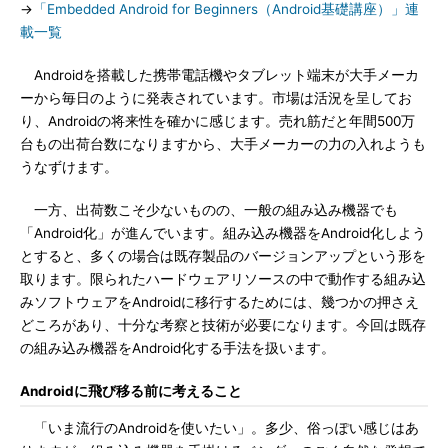
→
「Embedded Android for Beginners（Android基礎講座）」連
載一覧
Androidを搭載した携帯電話機やタブレット端末が大手メーカ
ーから毎日のように発表されています。市場は活況を呈してお
り、Androidの将来性を確かに感じます。売れ筋だと年間500万
台もの出荷台数になりますから、大手メーカーの力の入れようも
うなずけます。
一方、出荷数こそ少ないものの、一般の組み込み機器でも
「Android化」が進んでいます。組み込み機器をAndroid化しよう
とすると、多くの場合は既存製品のバージョンアップという形を
取ります。限られたハードウェアリソースの中で動作する組み込
みソフトウェアをAndroidに移行するためには、幾つかの押さえ
どころがあり、十分な考察と技術が必要になります。今回は既存
の組み込み機器をAndroid化する手法を扱います。
Androidに飛び移る前に考えること
「いま流行のAndroidを使いたい」。多少、俗っぽい感じはあ