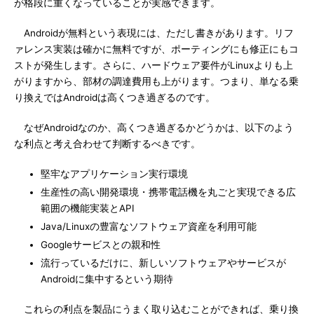
が格段に重くなっていることが実感できます。
Androidが無料という表現には、ただし書きがあります。リフ
ァレンス実装は確かに無料ですが、ポーティングにも修正にもコ
ストが発生します。さらに、ハードウェア要件がLinuxよりも上
がりますから、部材の調達費用も上がります。つまり、単なる乗
り換えではAndroidは高くつき過ぎるのです。
なぜAndroidなのか、高くつき過ぎるかどうかは、以下のよう
な利点と考え合わせて判断するべきです。
堅牢なアプリケーション実行環境
生産性の高い開発環境・携帯電話機を丸ごと実現できる広
範囲の機能実装とAPI
Java/Linuxの豊富なソフトウェア資産を利用可能
Googleサービスとの親和性
流行っているだけに、新しいソフトウェアやサービスが
Androidに集中するという期待
これらの利点を製品にうまく取り込むことができれば、乗り換