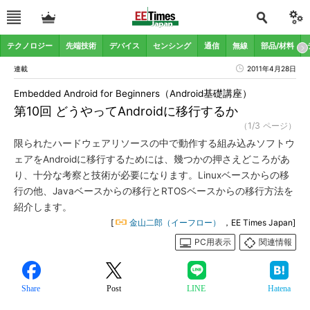
テクノロジー
先端技術
デバイス
センシング
通信
無線
部品/材料
連載
2011年4月28日
Embedded Android for Beginners（Android基礎講座）
第10回 どうやってAndroidに移行するか
（1/3 ページ）
限られたハードウェアリソースの中で動作する組み込みソフトウ
ェアをAndroidに移行するためには、幾つかの押さえどころがあ
り、十分な考察と技術が必要になります。Linuxベースからの移
行の他、Javaベースからの移行とRTOSベースからの移行方法を
紹介します。
[
金山二郎（イーフロー）
，EE Times Japan]
PC用表示
関連情報
Share
Post
LINE
Hatena