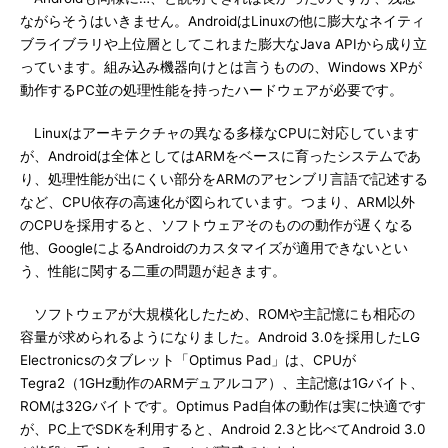
ながらそうはいきません。AndroidはLinuxの他に膨大なネイティ
ブライブラリや上位層としてこれまた膨大なJava APIから成り立
っています。組み込み機器向けとは言うものの、Windows XPが
動作するPC並の処理性能を持ったハードウェアが必要です。
Linuxはアーキテクチャの異なる多様なCPUに対応しています
が、Androidは全体としてはARMをベースに育ったシステムであ
り、処理性能が出にくい部分をARMのアセンブリ言語で記述する
など、CPU依存の高速化が図られています。つまり、ARM以外
のCPUを採用すると、ソフトウェアそのものの動作が遅くなる
他、GoogleによるAndroidのカスタマイズが適用できないとい
う、性能に関する二重の問題が起きます。
ソフトウェアが大規模化したため、ROMや主記憶にも相応の
容量が求められるようになりました。Android 3.0を採用したLG
Electronicsのタブレット「Optimus Pad」は、CPUが
Tegra2（1GHz動作のARMデュアルコア）、主記憶は1Gバイト、
ROMは32Gバイトです。Optimus Pad自体の動作は実に快適です
が、PC上でSDKを利用すると、Android 2.3と比べてAndroid 3.0