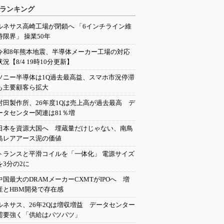
ランキング
ルネサス高崎工場が閉鎖へ 「6インチライン維
持限界」 操業50年
令和8年熊本地震、半導体メーカー工場の対応
状況【8/4 19時10分更新】
ソニー半導体は1Q過去最高益、スマホ市況停滞
も主要顧客ら拡大
村田製作所、26年度1Qは売上高が過去最高 デ
ータセンター関連は81％増
日本を資源大国へ 埋蔵量だけじゃない、南鳥
島レアアース泥の価値
トランスと平滑コイルを「一体化」 電源サイズ
を3分の2に
中国最大のDRAMメーカーCXMTがIPOへ 増
産とHBM開発で存在感
ルネサス、26年2Qは増収増益 データセンター
需要強く「供給はパツパツ」