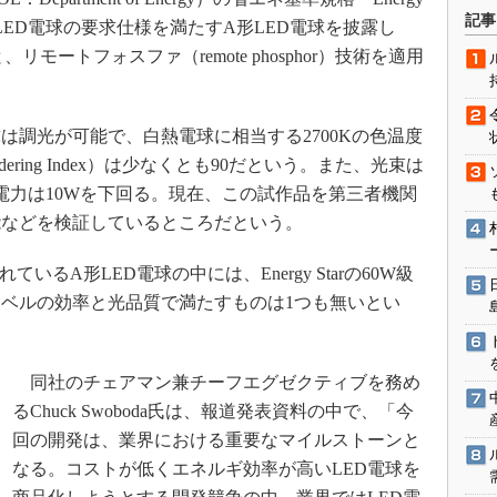
術を知る
記事
準LED電球の要求仕様を満たすA形LED電球を披露し
エンジニア”が仕掛けた社内
、リモートフォスファ（remote phosphor）技術を適用
念の180日
ションは日本を救うのか
IoT通信
調光が可能で、白熱電球に相当する2700Kの色温度
ナリスト「未来展望」
ndering Index）は少なくとも90だという。また、光束は
費電力は10Wを下回る。現在、この試作品を第三者機関
愛されないエンジニア」の
行動論
能などを検証しているところだという。
いるA形LED電球の中には、Energy Starの60W級
ベルの効率と光品質で満たすものは1つも無いとい
同社のチェアマン兼チーフエグゼクティブを務め
るChuck Swoboda氏は、報道発表資料の中で、「今
回の開発は、業界における重要なマイルストーンと
なる。コストが低くエネルギ効率が高いLED電球を