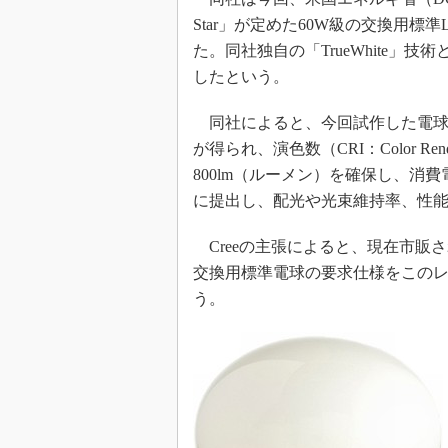
光伝送技
Star」が定めた60W級の交換用標
“異端児
た。同社独自の「TrueWhite」技術と
改革、執
したという。
イノベー
JASA発
同社によると、今回試作した電球は
IHSア
が得られ、演色数（CRI：Color Re
800lm（ルーメン）を確保し、消
「英語に
ための新
に提出し、配光や光束維持率、性
Creeの主張によると、現在市販されて
交換用標準電球の要求仕様をこのレ
う。