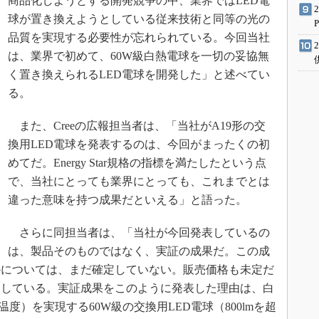
商品化しようとする開発競争の中、業界ではLED電
球が置き換えようとしている従来技術と同等の光の
品質を実現する必要性が忘れられている。今回当社
は、業界で初めて、60W級白熱電球を一切の妥協無
く置き換えられるLED電球を開発した」と述べてい
る。
また、Creeの広報担当者は、「当社がA19形の交
換用LED電球を発表するのは、今回がまったくの初
めてだ。Energy Star規格の指標を満たしたという点
で、当社にとっても業界にとっても、これまでとは
違った意味を持つ成果だといえる」と語った。
さらに同担当者は、「当社が今回発表しているの
は、製品そのものではなく、実証の成果だ。この成
かについては、まだ確定していない。販売価格も未定だ
用している。実証成果をこのように発表した理由は、白
温度）を実現する60W級の交換用LED電球（800lmを超