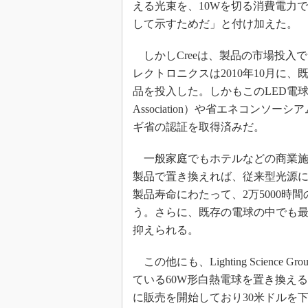
える光束を、10Wを切る消費電力
して示すためだ」と付け加えた。
しかしCreeは、製品の市場投入で
レクトロニクスは2010年10月に
品を投入した。しかもこのLED電球は、米国
Association）や省エネコンソーシアム（CE
ギ省の認証を取得済みだ。
一般家庭でもホテルなどの商業施
製品で置き換えれば、従来型光源に
製品寿命にわたって、2万5000時
う。さらに、既存の電球の中でも
抑えられる。
この他にも、Lighting Scienc
ている60W形白熱電球を置き換える、
に販売を開始しており30米ドルを