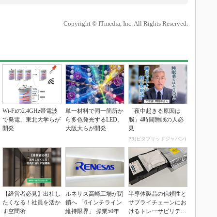
Copyright © ITmedia, Inc. All Rights Reserved.
Wi-Fiの2.4GHz帯電波
単一材料で同一箇所か
「夜中起きる原因は
で発電、東北大学らが
ら多色発光するLED、
脳」4時間睡眠の人必
開発
大阪大らが開発
見
PR(ビタブリッドジャパン)
【経営者必見】出社し
ルネサス高崎工場が閉
半導体製品の信頼性と
たくなる！社員を活か
鎖へ 「6インチライン
サプライチェーンにお
す空間術
維持限界」 操業50年
けるトレーサビリティ