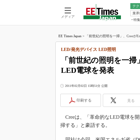
テク
業界
電池／エネル
ア
メディア
特
メ
福田昭の
LS
EE Times Japan
>
「前世紀の照明を一掃」、CreeがEnerg
福田昭の
マ
湯之上隆
LED/発光デバイス LED照明
FP
大山聡の
「前世紀の照明を一掃」、C
大原雄介
LED電球を発表
ック
リタイア
学漂流記
2011年02月02日 15時51分 公開
世界を「
印刷する
見る
踊るバズワ
Buzzwo
Creeは、「革命的なLED電球
この10
で起こる
掃する」と豪語する。
製品分解
同社は今回、米国エネルギ省（DOE：Dep