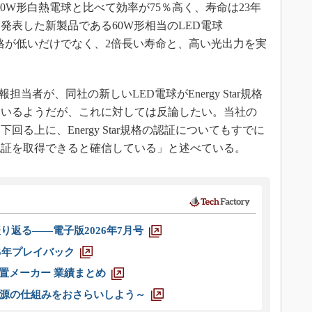
の60W形白熱電球と比べて効率が75％高く、寿命は23年
発表した新製品である60W形相当のLED電球
べて、価格が低いだけでなく、2倍長い寿命と、高い光出力を実
担当者が、同社の新しいLED電球がEnergy Star規格
ているようだが、これに対しては反論したい。当社の
回る上に、Energy Star規格の認証についてもすでに
、認証を取得できると確信している」と述べている。
り返る――電子版2026年7月号
025年プレイバック
装置メーカー 業績まとめ
源の仕組みをおさらいしよう～