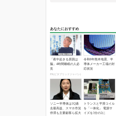
あなたにおすすめ
「夜中起きる原因は
令和8年熊本地震、半
脳」4時間睡眠の人必
導体メーカー工場の対
見
応状況
PR(ビタブリッドジャパン)
ソニー半導体は1Q過
トランスと平滑コイル
去最高益、スマホ市況
を「一体化」 電源サ
停滞も主要顧客ら拡大
イズを3分の2に