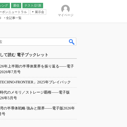
シング
通信
テスト/計測
ーボンニュートラル
展示会
マイページ
全記事一覧
l
ンピューティング
して読む 電子ブックレット
IER
026年上半期の半導体業界を振り返る――電子
2026年7月号
TECHNO-FRONTIER」2025年プレイバック
I時代のメモリ／ストレージ覇権――電子版
026年5月号
湾の半導体戦略 強みと限界――電子版2026年
月号