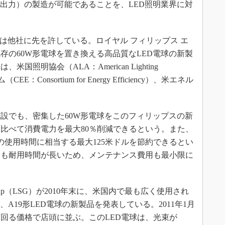
で出力）の製造が可能であることを、LED照明業界に対
は他社に先を許している。ロイヤル フィリップス エ
、既存の60W形電球を置き換える高品質なLED電球の新製
照明協会（ALA：American Lighting
E：Consortium for Energy Efficiency）、米エネル
設でも、密集した60W形電球をこのフィリップスの新
比べて消費電力を最大80％削減できるという。また、
間の使用時間に相当する最大125米ドルを節約できるとい
最も耐用時間が長いため、メンテナンス費用も最小限に
e Group（LSG）が2010年末に、米国内で最も広く使用され
A19形LED電球の新製品を発表している。2011年1月
下回る価格で店頭に並ぶ。このLED電球は、光束が