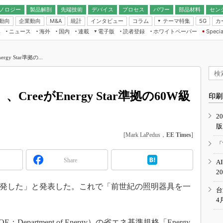
ノロジー
製品解剖
先端技術
デバイス
プロセス
パワー
部品材料
セン
動向
企業動向
統計
インタビュー
コラム
テーマ特集
カ
M&A
5G
ギー
ナログ
無線
集
ニュース
海外
国内
連載
電子版
読者登録
ホワイトペーパー
Specia
フィジカルAI
IoT・エッジコ
モリ
EXPO
Microchip情報
ストレージ通信
EE Times Japan×EDN Japan統合電
エッジAI
子版
I
SEMICON Japan
y Star準拠の...
デバイス通信
パワーエレクトロニクス
電子ブックレット
イコン
CEATEC
のナノフォーカス
半導体後工程
GA
EdgeTech＋
業界スコープ
reeがEnergy Star準拠の60W級
読者調査（EE Times Research）
印刷
TECHNO-FRONT
のエレ・組み込みプレイバ
カーボンニュートラル
2
人とくるま展
版
IoT
直前エンジニアの社会人大
[Mark LaPedus，
EE Times
]
電源設計（EDN Japan）
「
数字」で回してみよう
エレクトロニクス入門（EDN
Share
A
Japan）
ード ～Behind the
2
rd
を開発した」と発表した。これで「前世紀の照明器具を一
年で起こったこと、次の10年
台
こと
4
で探るアジアの新トレンド
artment of Energy）の省エネ基準規格「Energy