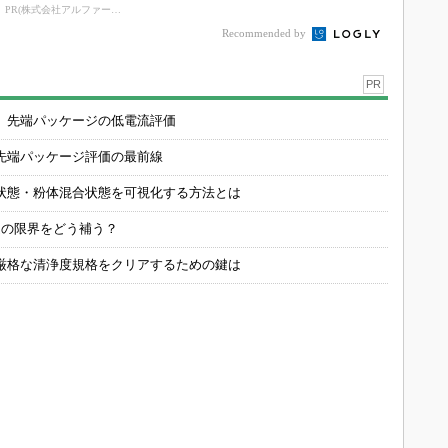
の重要性（後編）
PR(株式会社アルファーテクノ)
Recommended by
PR
 先端パッケージの低電流評価
先端パッケージ評価の最前線
状態・粉体混合状態を可視化する方法とは
定の限界をどう補う？
厳格な清浄度規格をクリアするための鍵は