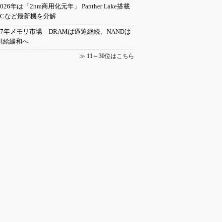
2026年は「2nm商用化元年」 Panther Lake搭載
PCなど最新機を分解
27年メモリ市場 DRAMは逼迫継続、NANDは
供給緩和へ
≫
11～30位はこちら