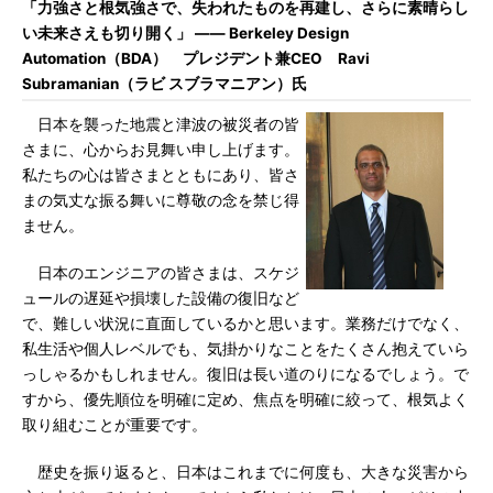
「力強さと根気強さで、失われたものを再建し、さらに素晴らし
い未来さえも切り開く」 ―― Berkeley Design
Automation（BDA） プレジデント兼CEO Ravi
Subramanian（ラビ スブラマニアン）氏
日本を襲った地震と津波の被災者の皆
さまに、心からお見舞い申し上げます。
私たちの心は皆さまとともにあり、皆さ
まの気丈な振る舞いに尊敬の念を禁じ得
ません。
日本のエンジニアの皆さまは、スケジ
ュールの遅延や損壊した設備の復旧など
で、難しい状況に直面しているかと思います。業務だけでなく、
私生活や個人レベルでも、気掛かりなことをたくさん抱えていら
っしゃるかもしれません。復旧は長い道のりになるでしょう。で
すから、優先順位を明確に定め、焦点を明確に絞って、根気よく
取り組むことが重要です。
歴史を振り返ると、日本はこれまでに何度も、大きな災害から