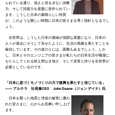
られている通り、強さと揺るぎない決断
力、そして回復力を基盤に形作られてい
ます。こうした日本の素晴らしい特質
が、このような難しい時期に日本の皆さまを導く指針となるでし
ょう。
全世界は、こうした日本の価値が強固な基盤になり、日本の
人々が過去にそうして見せたように、生活の再建を果たすことを
確信しています。その道のりには、困難もあるでしょう。しか
し、日本とそのエンジニアの皆さまが私たちの日常生活や職場に
もたらしてくれる絶え間なき強さ、そして栄誉と誇りを全世界が
必要としているのです。
「日本に息づくモノづくりの力で復興を果たすと信じている」
―― アルテラ 社長兼CEO John Daane（ジョン デイナ）氏
日本を襲った地震と津波の被害に遭わ
れた皆さまに、心からお見舞い申し上げ
ます。