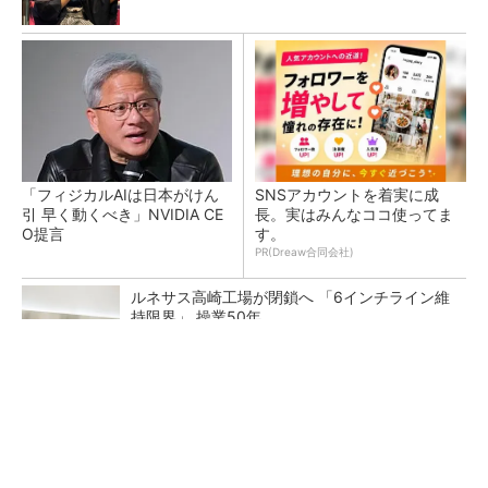
「フィジカルAIは日本がけん
SNSアカウントを着実に成
引 早く動くべき」NVIDIA CE
長。実はみんなココ使ってま
O提言
す。
PR(Dreaw合同会社)
ルネサス高崎工場が閉鎖へ 「6インチライン維
持限界」 操業50年
国際間の競争が激化する研究開発