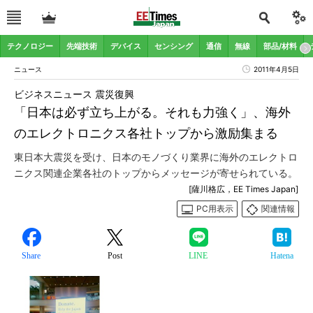
テクノロジー
先端技術
デバイス
センシング
通信
無線
部品/材料
ニュース
2011年4月5日
ビジネスニュース 震災復興
「日本は必ず立ち上がる。それも力強く」、海外
のエレクトロニクス各社トップから激励集まる
東日本大震災を受け、日本のモノづくり業界に海外のエレクトロ
ニクス関連企業各社のトップからメッセージが寄せられている。
[薩川格広，EE Times Japan]
PC用表示
関連情報
Share
Post
LINE
Hatena