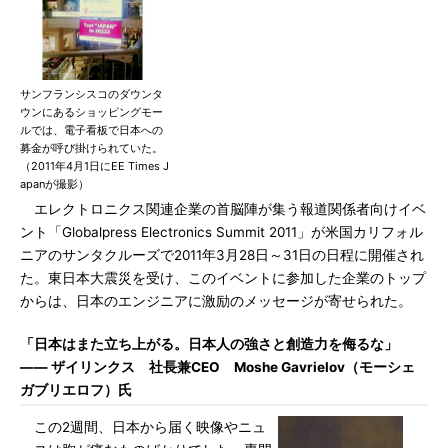
サンフランシスコのダウンタ
ウンにあるショッピングモー
ルでは、電子看板で日本への
募金が呼び掛けられていた。
（2011年4月1日にEE Times J
apanが撮影）
エレクトロニクス関連企業の首脳陣が集う報道関係者向けイベ
ント「Globalpress Electronics Summit 2011」が米国カリフォル
ニアのサンタクルーズで2011年3月28日～31日の日程に開催され
た。東日本大震災を受け、このイベントに参加した企業のトップ
からは、日本のエンジニアに激励のメッセージが寄せられた。
「日本はまた立ち上がる。日本人の強さと創造力を侮るな」
―― ザイリンクス 社長兼CEO Moshe Gavrielov（モーシェ
ガブリエロフ）氏
この2週間、日本から届く映像やニュ