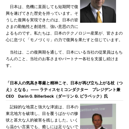
日本は、危機に直面しても短期間で復
興を遂げてきた歴史を持っています。そ
うした復興を実現できたのは、日本の皆
さまの勤勉性と創造性、強い意思の力に
よるものです。私たちは、日本のテクノロジー産業が、皆さまの
心に息づく「モノづくり」の力で復興を果たすと信じています。
当社は、この復興期を通して、日本にいる当社の従業員はもち
ろんのこと、当社のお客さまやパートナー各社を支援し続けま
す。
「日本人の気高き尊厳と精神こそ、日本が再び立ち上がる杖（つ
え）となる」 ―― ラティスセミコンダクター プレジデント兼
CEO Darin G. Billerbeck（ダーリン G. ビラベック）氏
記録的な地震と強大な津波は、日本の
東北地方を破壊し、目を覆うばかりの惨
状と甚大な人的被害を残しました。いく
ら温かい言葉でも、癒しには足りないで