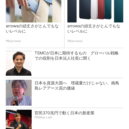
arrowsの頑丈さがとんでもな
arrowsの頑丈さがとんでもな
いレベルに
いレベルに
PR(arrows)
PR(arrows)
TSMCが日本に期待するもの グローバル戦略
での役割を日本法人社長に聞く
日本を資源大国へ 埋蔵量だけじゃない、南鳥
島レアアース泥の価値
官民370兆円で動く日本の新産業
PR(Blue Lab)