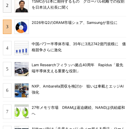
TSMCが日本に期待するもの グローバル戦略での役割
を日本法人社長に聞く
2026年Q2のDRAM市場シェア、Samsungが首位に
中国パワー半導体市場、35年に3兆2742億円規模に 価
格競争さらに激化
Lam Researchフィラッハ拠点40周年 Rapidus「最先
端半導体支える重要な役割」
NXP、Ambarella買収を検討か 狙いは車載とエッジAI
強化
27年メモリ市場 DRAMは逼迫継続、NANDは供給緩和
へ
AIサーバ向け「生産キャパシティー超える受注」ローム