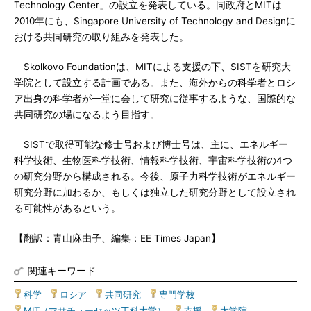
Technology Center」の設立を発表している。同政府とMITは
2010年にも、Singapore University of Technology and Designに
おける共同研究の取り組みを発表した。
Skolkovo Foundationは、MITによる支援の下、SISTを研究大
学院として設立する計画である。また、海外からの科学者とロシ
ア出身の科学者が一堂に会して研究に従事するような、国際的な
共同研究の場になるよう目指す。
SISTで取得可能な修士号および博士号は、主に、エネルギー
科学技術、生物医科学技術、情報科学技術、宇宙科学技術の4つ
の研究分野から構成される。今後、原子力科学技術がエネルギー
研究分野に加わるか、もしくは独立した研究分野として設立され
る可能性があるという。
【翻訳：青山麻由子、編集：EE Times Japan】
関連キーワード
科学
|
ロシア
|
共同研究
|
専門学校
|
MIT（マサチューセッツ工科大学）
|
支援
|
大学院
|