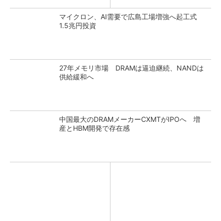
マイクロン、AI需要で広島工場増強へ起工式
1.5兆円投資
27年メモリ市場 DRAMは逼迫継続、NANDは
供給緩和へ
中国最大のDRAMメーカーCXMTがIPOへ 増
産とHBM開発で存在感