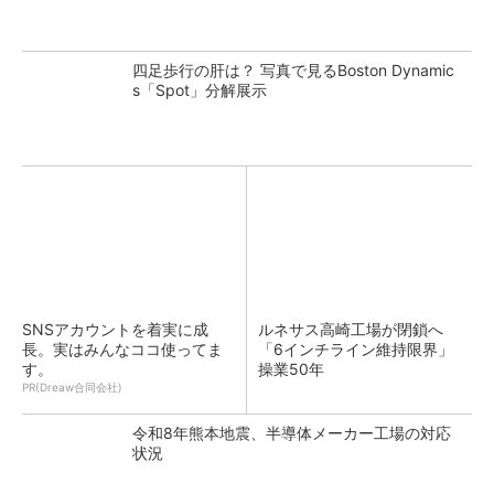
四足歩行の肝は？ 写真で見るBoston Dynamic
s「Spot」分解展示
SNSアカウントを着実に成
ルネサス高崎工場が閉鎖へ
長。実はみんなココ使ってま
「6インチライン維持限界」
す。
操業50年
PR(Dreaw合同会社)
令和8年熊本地震、半導体メーカー工場の対応
状況