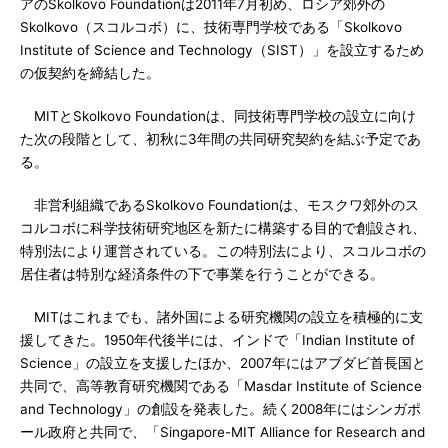
アのSkolkovo Foundationは2011年7月初め、ロシア郊外の
Skolkovo（スコルコボ）に、技術専門学校である「Skolkovo
Institute of Science and Technology（SIST）」を設立するため
の仮契約を締結した。
MITとSkolkovo Foundationは、同技術専門学校の設立に向け
た次の段階として、初秋に3年間の共同研究契約を結ぶ予定であ
る。
非営利組織であるSkolkovo Foundationは、モスクワ郊外のス
コルコボに科学技術研究地区を新たに構築する目的で創設され、
特別法により運営されている。この特別法により、スコルコボの
居住者は特別な経済条件の下で事業を行うことができる。
MITはこれまでも、諸外国による研究機関の設立を積極的に支
援してきた。1950年代後半には、インドで「Indian Institute of
Science」の設立を支援したほか、2007年にはアブダビ首長国と
共同で、高等教育研究機関である「Masdar Institute of Science
and Technology」の創設を発表した。続く2008年にはシンガポ
ール政府と共同で、「Singapore-MIT Alliance for Research and