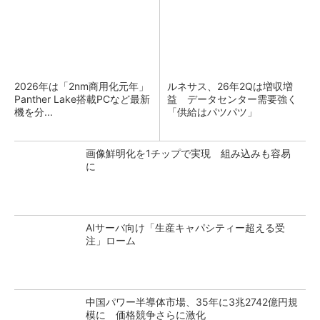
2026年は「2nm商用化元年」
ルネサス、26年2Qは増収増
Panther Lake搭載PCなど最新
益 データセンター需要強く
機を分...
「供給はパツパツ」
画像鮮明化を1チップで実現 組み込みも容易
に
AIサーバ向け「生産キャパシティー超える受
注」ローム
中国パワー半導体市場、35年に3兆2742億円規
模に 価格競争さらに激化