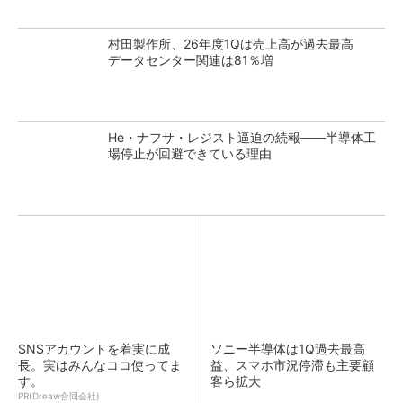
村田製作所、26年度1Qは売上高が過去最高
データセンター関連は81％増
He・ナフサ・レジスト逼迫の続報――半導体工
場停止が回避できている理由
SNSアカウントを着実に成
ソニー半導体は1Q過去最高
長。実はみんなココ使ってま
益、スマホ市況停滞も主要顧
す。
客ら拡大
PR(Dreaw合同会社)