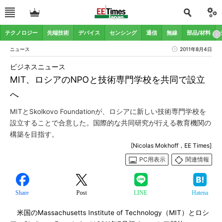
テクノロジー
先端技術
デバイス
センシング
通信
無線
部品/材料
ニュース
2011年8月4日
ビジネスニュース
MIT、ロシアのNPOと技術専門学校を共同で設立
へ
MITとSkolkovo Foundationが、ロシアに新しい技術専門学校を
設立することで合意した。国際的な共同研究が行える教育機関の
構築を目指す。
[Nicolas Mokhoff，EE Times]
PC用表示
関連情報
Share
Post
LINE
Hatena
米国のMassachusetts Institute of Technology（MIT）とロシ