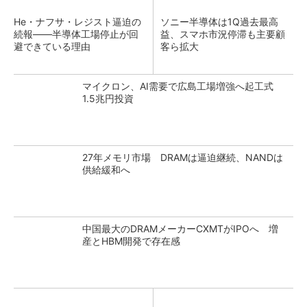
He・ナフサ・レジスト逼迫の
ソニー半導体は1Q過去最高
続報――半導体工場停止が回
益、スマホ市況停滞も主要顧
避できている理由
客ら拡大
マイクロン、AI需要で広島工場増強へ起工式
1.5兆円投資
27年メモリ市場 DRAMは逼迫継続、NANDは
供給緩和へ
中国最大のDRAMメーカーCXMTがIPOへ 増
産とHBM開発で存在感