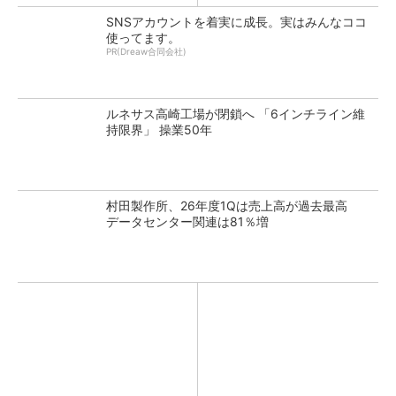
SNSアカウントを着実に成長。実はみんなココ
使ってます。
PR(Dreaw合同会社)
ルネサス高崎工場が閉鎖へ 「6インチライン維
持限界」 操業50年
村田製作所、26年度1Qは売上高が過去最高
データセンター関連は81％増