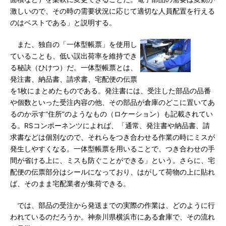
激しいので、その時の需要状況に応じて適切な人員配置を行える
のはベストである」と説明する。
また、独自の「一体型帳票」を使用し
ていることも、低い誤出荷率を維持でき
る秘訣（ひけつ）だ。一体型帳票とは、
発注書、納品書、請求書、宅配便の伝票
を1枚にまとめたものである。発注書には、受注した部品の品番
や個数といった受注内容の他、その部品が倉庫のどこに置いてあ
るのか示す“住所”のようなもの（ロケーション）も記載されてい
る。RSコンポーネンツによれば、「通常、発注書や納品書、請
求書などは個別なので、それらをつき合わせる作業の時にミスが
発生しやすくなる。一体型帳票を用いることで、つき合わせの手
間が省ける上に、ミスも防ぐことができる」という。さらに、宅
配便の伝票部分はシールになっており、はがして荷物の上に貼れ
ば、そのまま宅配業者が集荷できる。
では、部品の受注から発送までの実際の作業は、どのように行
われているのだろうか。神奈川県横浜市にある倉庫で、その流れ