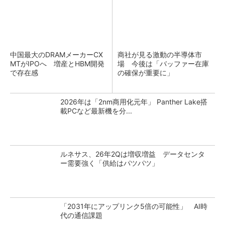
中国最大のDRAMメーカーCX
商社が見る激動の半導体市
MTがIPOへ 増産とHBM開発
場 今後は「バッファー在庫
で存在感
の確保が重要に」
2026年は「2nm商用化元年」 Panther Lake搭
載PCなど最新機を分...
ルネサス、26年2Qは増収増益 データセンタ
ー需要強く「供給はパツパツ」
「2031年にアップリンク5倍の可能性」 AI時
代の通信課題