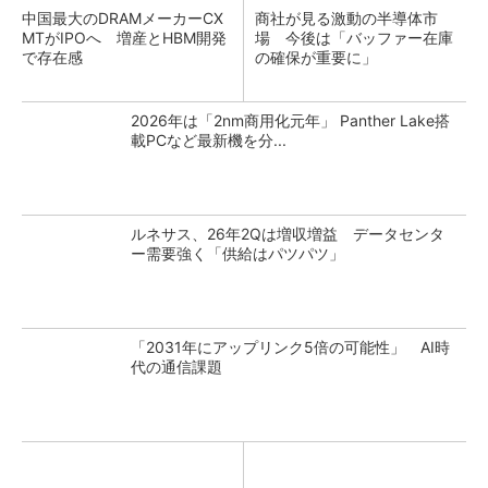
中国最大のDRAMメーカーCX
商社が見る激動の半導体市
MTがIPOへ 増産とHBM開発
場 今後は「バッファー在庫
で存在感
の確保が重要に」
2026年は「2nm商用化元年」 Panther Lake搭
載PCなど最新機を分...
ルネサス、26年2Qは増収増益 データセンタ
ー需要強く「供給はパツパツ」
「2031年にアップリンク5倍の可能性」 AI時
代の通信課題