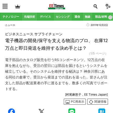
テクノロジー
先端技術
デバイス
センシング
通信
無線
部品/材料
ニュース
2011年12月2日
ビジネスニュース サプライチェーン
電子機器の開発/保守を支える物流のプロ、 在庫12
万点と即日発送を維持する決め手とは？
（1/5 ページ）
電子部品のカタログ販売を行うRSコンポーネンツ。12万点の在
庫を抱えながら、受注の翌日には部品を届けるというシステムを
確立している。そのシステムを維持する秘訣は？ 神奈川県にあ
る同社の倉庫で、受注から発送までの流れを追った。皆さんが注
文した部品が配送業者の手に渡るまでを、数多くの写真でリポー
トする。
[村尾麻悠子，EE Times Japan]
PC用表示
関連情報