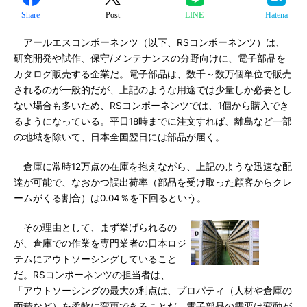
Share
Post
LINE
Hatena
アールエスコンポーネンツ（以下、RSコンポーネンツ）は、
研究開発や試作、保守/メンテナンスの分野向けに、電子部品を
カタログ販売する企業だ。電子部品は、数千～数万個単位で販売
されるのが一般的だが、上記のような用途では少量しか必要とし
ない場合も多いため、RSコンポーネンツでは、1個から購入でき
るようになっている。平日18時までに注文すれば、離島など一部
の地域を除いて、日本全国翌日には部品が届く。
倉庫に常時12万点の在庫を抱えながら、上記のような迅速な配
達が可能で、なおかつ誤出荷率（部品を受け取った顧客からクレ
ームがくる割合）は0.04％を下回るという。
その理由として、まず挙げられるの
が、倉庫での作業を専門業者の日本ロジ
テムにアウトソーシングしていること
だ。RSコンポーネンツの担当者は、
「アウトソーシングの最大の利点は、プロパティ（人材や倉庫の
面積など）を柔軟に変更できることだ。電子部品の需要は変動が