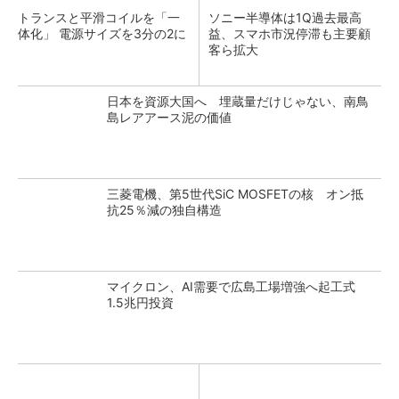
トランスと平滑コイルを「一
ソニー半導体は1Q過去最高
体化」 電源サイズを3分の2に
益、スマホ市況停滞も主要顧
客ら拡大
日本を資源大国へ 埋蔵量だけじゃない、南鳥
島レアアース泥の価値
三菱電機、第5世代SiC MOSFETの核 オン抵
抗25％減の独自構造
マイクロン、AI需要で広島工場増強へ起工式
1.5兆円投資