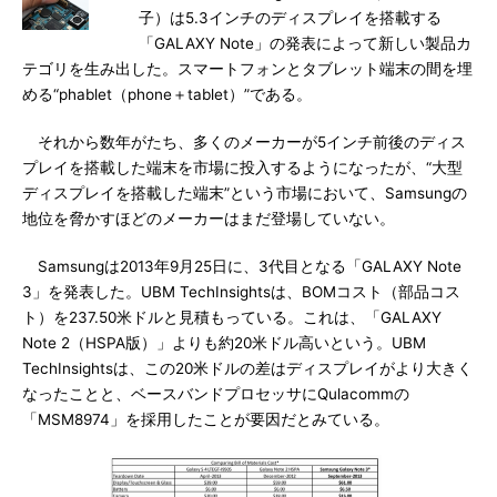
子）は5.3インチのディスプレイを搭載する
「GALAXY Note」の発表によって新しい製品カ
テゴリを生み出した。スマートフォンとタブレット端末の間を埋
める“phablet（phone＋tablet）”である。
それから数年がたち、多くのメーカーが5インチ前後のディス
プレイを搭載した端末を市場に投入するようになったが、“大型
ディスプレイを搭載した端末”という市場において、Samsungの
地位を脅かすほどのメーカーはまだ登場していない。
Samsungは2013年9月25日に、3代目となる「GALAXY Note
3」を発表した。UBM TechInsightsは、BOMコスト（部品コス
ト）を237.50米ドルと見積もっている。これは、「GALAXY
Note 2（HSPA版）」よりも約20米ドル高いという。UBM
TechInsightsは、この20米ドルの差はディスプレイがより大きく
なったことと、ベースバンドプロセッサにQulacommの
「MSM8974」を採用したことが要因だとみている。