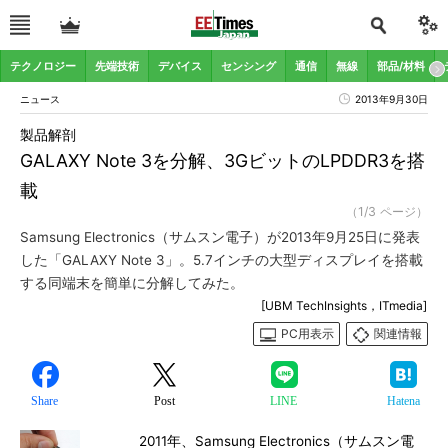
テクノロジー
先端技術
デバイス
センシング
通信
無線
部品/材料
ニュース
2013年9月30日
製品解剖
GALAXY Note 3を分解、3GビットのLPDDR3を搭
載
（1/3 ページ）
Samsung Electronics（サムスン電子）が2013年9月25日に発表
した「GALAXY Note 3」。5.7インチの大型ディスプレイを搭載
する同端末を簡単に分解してみた。
[UBM TechInsights，ITmedia]
PC用表示
関連情報
Share
Post
LINE
Hatena
2011年、Samsung Electronics（サムスン電