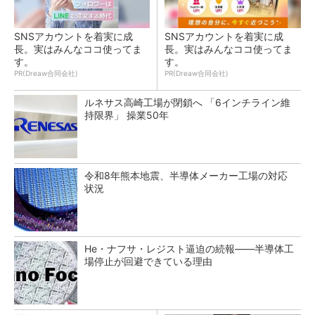
SNSアカウントを着実に成
SNSアカウントを着実に成
長。実はみんなココ使ってま
長。実はみんなココ使ってま
す。
す。
PR(Dreaw合同会社)
PR(Dreaw合同会社)
ルネサス高崎工場が閉鎖へ 「6インチライン維
持限界」 操業50年
令和8年熊本地震、半導体メーカー工場の対応
状況
He・ナフサ・レジスト逼迫の続報――半導体工
場停止が回避できている理由