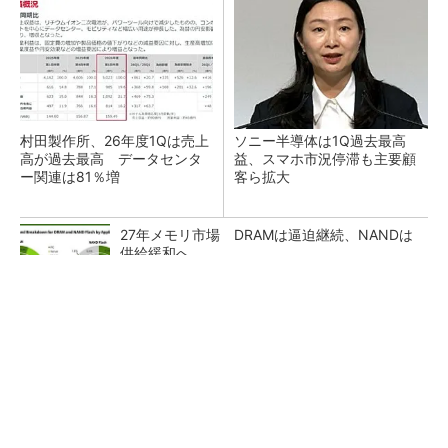
村田製作所、26年度1Qは売上
ソニー半導体は1Q過去最高
高が過去最高 データセンタ
益、スマホ市況停滞も主要顧
ー関連は81％増
客ら拡大
27年メモリ市場 DRAMは逼迫継続、NANDは
供給緩和へ
マイクロン、AI需要で広島工場増強へ起工式
1.5兆円投資
ルネサス、26年2Qは増収増益 データセンタ