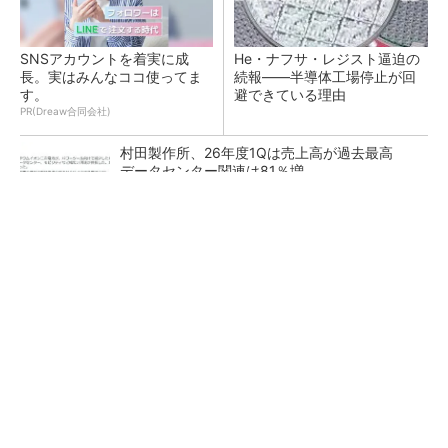
SNSアカウントを着実に成
He・ナフサ・レジスト逼迫の
長。実はみんなココ使ってま
続報――半導体工場停止が回
す。
避できている理由
PR(Dreaw合同会社)
村田製作所、26年度1Qは売上高が過去最高
データセンター関連は81％増
ソニー半導体は1Q過去最高益、スマホ市況停滞
も主要顧客ら拡大
27年メモリ市場 DRAMは逼迫継続、NANDは
供給緩和へ