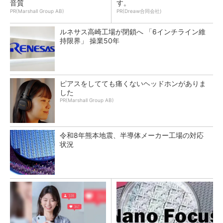
音質
す。
PR(Marshall Group AB)
PR(Dreaw合同会社)
ルネサス高崎工場が閉鎖へ 「6インチライン維
持限界」 操業50年
ピアスをしてても痛くないヘッドホンがありま
した
PR(Marshall Group AB)
令和8年熊本地震、半導体メーカー工場の対応
状況