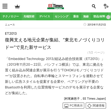
テクノロジー
先端技術
デバイス
センシング
通信
無線
部品/材料
ニュース
2013年11月21日
ET2013
復興支える地元企業が集結、“東北モノづくりコリ
ドー”で見た新サービス
（1/2 ページ）
「Embedded Technology 2013/組込み総合技術展（ET2013）」
（2013年11月20～22日、パシフィコ横浜）では、東北に拠点を
置く組み込み関連企業が展示を行う“TOHOKUモノづくりコリド
ー”が設置された。自転車の車輪とスマートフォンを連動させて
新しい広告スタイルを提案する企業や、ペアリングが不要の
Bluetoothを利用した位置情報サービスのデモを展示する企業な
どが集結した。
[村尾麻悠子，EE Times Japan]
PC用表示
関連情報