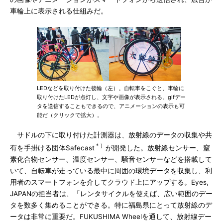
車輪上に表示される仕組みだ。
LEDなどを取り付けた後輪（左）。自転車をこぐと、車輪に
取り付けたLEDが点灯し、文字や画像が表示される。gifデー
タを送信することもできるので、アニメーションの表示も可
能だ（クリックで拡大）。
サドルの下に取り付けた計測器は、放射線のデータの収集や共
＊）
有を手掛ける団体Safecast
が開発した。放射線センサー、窒
素化合物センサー、温度センサー、騒音センサーなどを搭載して
いて、自転車が走っている最中に周囲の環境データを収集し、利
用者のスマートフォンを介してクラウド上にアップする。Eyes,
JAPANの担当者は、「レンタサイクルを使えば、広い範囲のデー
タを数多く集めることができる。特に福島県にとって放射線のデ
ータは非常に重要だ。FUKUSHIMA Wheelを通して、放射線デー