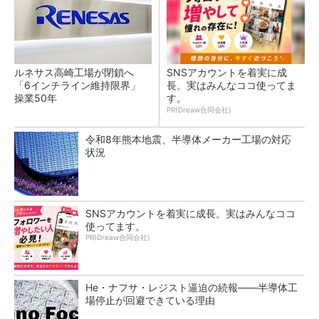
ルネサス高崎工場が閉鎖へ
SNSアカウントを着実に成
「6インチライン維持限界」
長。実はみんなココ使ってま
操業50年
す。
PR(Dreaw合同会社)
令和8年熊本地震、半導体メーカー工場の対応
状況
SNSアカウントを着実に成長。実はみんなココ
使ってます。
PR(Dreaw合同会社)
He・ナフサ・レジスト逼迫の続報――半導体工
場停止が回避できている理由