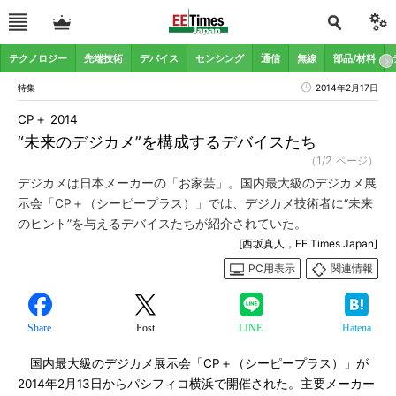
テクノロジー
先端技術
デバイス
センシング
通信
無線
部品/材料
特集
2014年2月17日
CP＋ 2014
“未来のデジカメ”を構成するデバイスたち
（1/2 ページ）
デジカメは日本メーカーの「お家芸」。国内最大級のデジカメ展
示会「CP＋（シーピープラス）」では、デジカメ技術者に“未来
のヒント”を与えるデバイスたちが紹介されていた。
[西坂真人，EE Times Japan]
PC用表示
関連情報
Share
Post
LINE
Hatena
国内最大級のデジカメ展示会「CP＋（シーピープラス）」が
2014年2月13日からパシフィコ横浜で開催された。主要メーカー