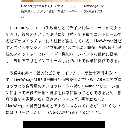
DaVinciが採用されたビデオスイッチャー「LiveWedge」の
実動展示。カメラ3台とPC1台がLiveWedgeに接続されてい
た
Ustreamやニコニコ生放送などでライブ配信のニーズが高まっ
ており、複数のカメラを瞬時に切り替えて映像をコントロールす
るビデオスイッチャーにも注目が集まっている。LiveWedgeはビ
デオスイッチングとライブ配信を1台で実現。映像4系統/音声5系
統のスイッチャーとレコーダー機能をコンパクトな筐体に搭載
し、専用アプリをインストールしたiPad上で簡単に操作できる。
映像4系統の一般的なビデオスイッチャーが数十万円する中
で、LiveWedgeは9万9999円と価格を抑えている。ARMコアプロ
セッサと映像専用のアクセラレータを持つDaVinciソリューショ
ンによって画像の圧縮・伸張を個別に扱うことができるため、複
数映像でも遅延のない高速スイッチングが可能になった。
LiveWedgeの発売は今冬とアナウンスされているが「3月ぐらい
にはリリースしたい」（Cerevo担当者）とのことだ。