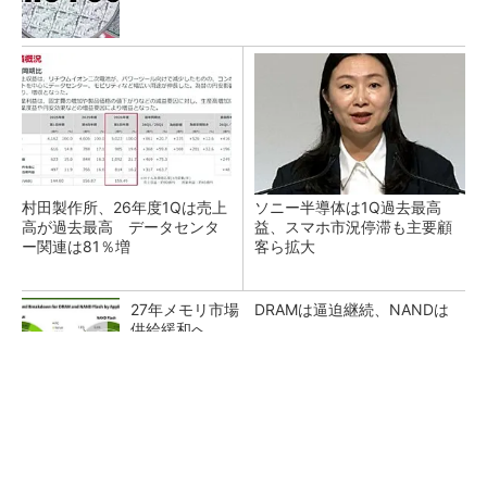
村田製作所、26年度1Qは売上
ソニー半導体は1Q過去最高
高が過去最高 データセンタ
益、スマホ市況停滞も主要顧
ー関連は81％増
客ら拡大
27年メモリ市場 DRAMは逼迫継続、NANDは
供給緩和へ
マイクロン、AI需要で広島工場増強へ起工式
1.5兆円投資