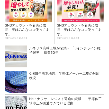
SNSアカウントを着実に成
SNSアカウントを着実に成
長。実はみんなココ使ってま
長。実はみんなココ使ってま
す。
す。
PR(Dreaw合同会社)
PR(Dreaw合同会社)
ルネサス高崎工場が閉鎖へ 「6インチライン維
持限界」 操業50年
令和8年熊本地震、半導体メーカー工場の対応
状況
He・ナフサ・レジスト逼迫の続報――半導体工
場停止が回避できている理由