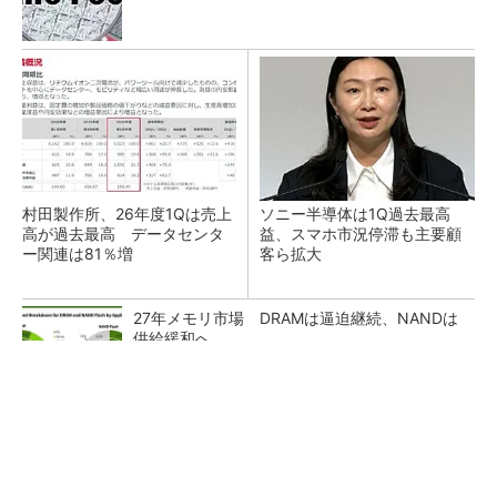
村田製作所、26年度1Qは売上
ソニー半導体は1Q過去最高
高が過去最高 データセンタ
益、スマホ市況停滞も主要顧
ー関連は81％増
客ら拡大
27年メモリ市場 DRAMは逼迫継続、NANDは
供給緩和へ
マイクロン、AI需要で広島工場増強へ起工式
1.5兆円投資