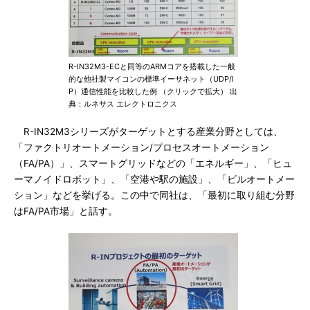
R-IN32M3-ECと同等のARMコアを搭載した一般
的な他社製マイコンの標準イーサネット（UDP/I
P）通信性能を比較した例 （クリックで拡大） 出
典：ルネサス エレクトロニクス
R-IN32M3シリーズがターゲットとする産業分野としては、
「ファクトリオートメーション/プロセスオートメーション
（FA/PA）」、スマートグリッドなどの「エネルギー」、「ヒュ
ーマノイドロボット」、「空港や駅の施設」、「ビルオートメー
ション」などを挙げる。この中で同社は、「最初に取り組む分野
はFA/PA市場」と話す。