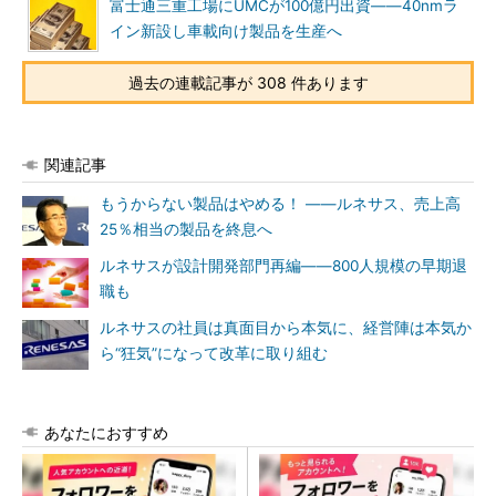
富士通三重工場にUMCが100億円出資――40nmラ
イン新設し車載向け製品を生産へ
過去の連載記事が 308 件あります
関連記事
もうからない製品はやめる！ ――ルネサス、売上高
25％相当の製品を終息へ
ルネサスが設計開発部門再編――800人規模の早期退
職も
ルネサスの社員は真面目から本気に、経営陣は本気か
ら“狂気”になって改革に取り組む
あなたにおすすめ