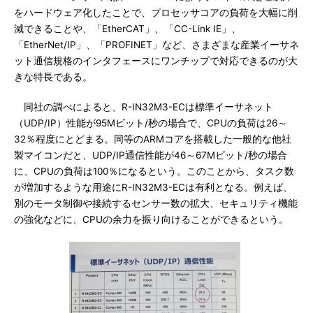
をハードウェア化したことで、プロセッサコアの負荷を大幅に削
減できることや、「EtherCAT」、「CC-Link IE」、
「EtherNet/IP」、「PROFINET」など、さまざまな産業イーサネ
ット通信規格のインタフェースにワンチップで対応できるのが大
きな特長である。
同社の調べによると、R-IN32M3-ECは標準イーサネット
（UDP/IP）性能が95Mビット/秒の場合で、CPUの負荷は26～
32％程度にとどまる。同等のARMコアを搭載した一般的な他社
製マイコンだと、UDP/IP通信性能が46～67Mビット/秒の場合
に、CPUの負荷は100％になるという。このことから、タスク数
が増加するような用途にR-IN32M3-ECは有利となる。例えば、
別のモータ制御や接続するセンサー数の拡大、セキュリティ機能
の強化などに、CPUの余力を振り向けることができるという。