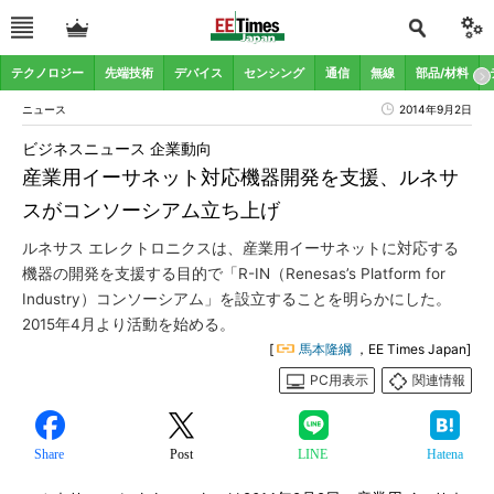
テクノロジー
先端技術
デバイス
センシング
通信
無線
部品/材料
ニュース
2014年9月2日
ビジネスニュース 企業動向
産業用イーサネット対応機器開発を支援、ルネサ
スがコンソーシアム立ち上げ
ルネサス エレクトロニクスは、産業用イーサネットに対応する
機器の開発を支援する目的で「R-IN（Renesas’s Platform for
Industry）コンソーシアム」を設立することを明らかにした。
2015年4月より活動を始める。
[
馬本隆綱
，EE Times Japan]
PC用表示
関連情報
Share
Post
LINE
Hatena