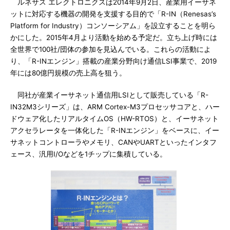
ルネサス エレクトロニクスは2014年9月2日、産業用イーサネ
ットに対応する機器の開発を支援する目的で「R-IN（Renesas’s
Platform for Industry）コンソーシアム」を設立することを明ら
かにした。2015年4月より活動を始める予定だ。立ち上げ時には
全世界で100社/団体の参加を見込んでいる。これらの活動によ
り、「R-INエンジン」搭載の産業分野向け通信LSI事業で、2019
年には80億円規模の売上高を狙う。
同社が産業イーサネット通信用LSIとして販売している「R-
IN32M3シリーズ」は、ARM Cortex-M3プロセッサコアと、ハー
ドウェア化したリアルタイムOS（HW-RTOS）と、イーサネット
アクセラレータを一体化した「R-INエンジン」をベースに、イー
サネットコントローラやメモリ、CANやUARTといったインタフ
ェース、汎用I/Oなどを1チップに集積している。