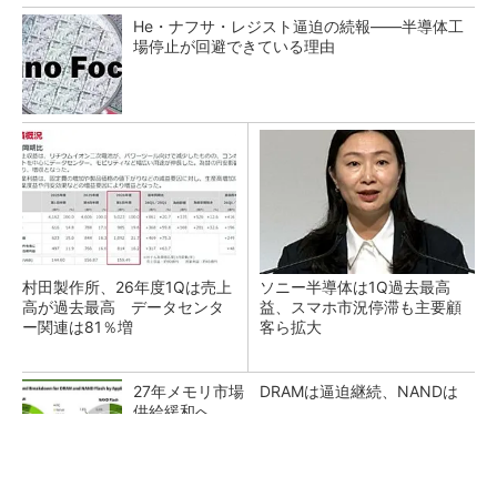
He・ナフサ・レジスト逼迫の続報――半導体工
場停止が回避できている理由
村田製作所、26年度1Qは売上
ソニー半導体は1Q過去最高
高が過去最高 データセンタ
益、スマホ市況停滞も主要顧
ー関連は81％増
客ら拡大
27年メモリ市場 DRAMは逼迫継続、NANDは
供給緩和へ