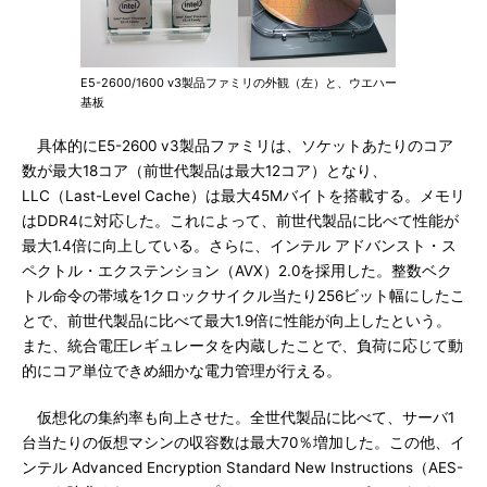
E5-2600/1600 v3製品ファミリの外観（左）と、ウエハー
基板
具体的にE5-2600 v3製品ファミリは、ソケットあたりのコア
数が最大18コア（前世代製品は最大12コア）となり、
LLC（Last-Level Cache）は最大45Mバイトを搭載する。メモリ
はDDR4に対応した。これによって、前世代製品に比べて性能が
最大1.4倍に向上している。さらに、インテル アドバンスト・ス
ペクトル・エクステンション（AVX）2.0を採用した。整数ベク
トル命令の帯域を1クロックサイクル当たり256ビット幅にしたこ
とで、前世代製品に比べて最大1.9倍に性能が向上したという。
また、統合電圧レギュレータを内蔵したことで、負荷に応じて動
的にコア単位できめ細かな電力管理が行える。
仮想化の集約率も向上させた。全世代製品に比べて、サーバ1
台当たりの仮想マシンの収容数は最大70％増加した。この他、イ
ンテル Advanced Encryption Standard New Instructions（AES-