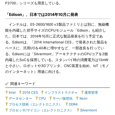
P3700」シリーズも用意している。
「Edison」、日本では2014年10月に発表
インテルは、E5-2600/1600 v3製品ファミリとは別に、無線機
能を内蔵した切手サイズのCPUモジュール「Edison」も紹介し
た。日本では、2014年10月に正式な製品発表を行う予定であ
る。Edisonは、「2014 International CES」で発表された製品を
ベースに、汎用I/Oを40本に増やすなど、一部改良を行ってい
る。Edisonには「Silvermont」アーキテクチャのCPUコアを2個
内蔵したSoCを採用している。スタンバイ時の消費電力は13mW
と小さい。ロボットや3Dプリンタ、CNC装置を始め、IoT（モノ
のインターネット）用途に向ける。
関連キーワード
Intel
|
2014 CES
|
インフラストラクチャ
|
運用管理
|
データセンター
|
CPU
|
サーバ仮想化
|
Xeon
|
プロセス技術（エレクトロニクス）
|
DDR4
|
プロセッサ/マイコン（エレクトロニクス）
|
Silvermont