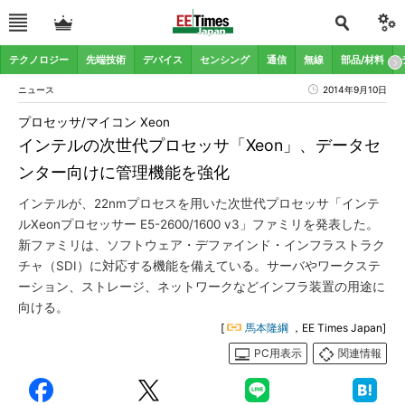
テクノロジー
先端技術
デバイス
センシング
通信
無線
部品/材料
ニュース
2014年9月10日
プロセッサ/マイコン Xeon
インテルの次世代プロセッサ「Xeon」、データセ
ンター向けに管理機能を強化
インテルが、22nmプロセスを用いた次世代プロセッサ「インテ
ルXeonプロセッサー E5-2600/1600 v3」ファミリを発表した。
新ファミリは、ソフトウェア・デファインド・インフラストラク
チャ（SDI）に対応する機能を備えている。サーバやワークステ
ーション、ストレージ、ネットワークなどインフラ装置の用途に
向ける。
[
馬本隆綱
，EE Times Japan]
PC用表示
関連情報