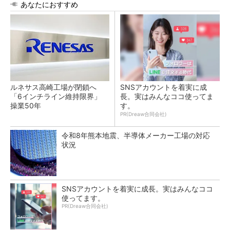
あなたにおすすめ
ルネサス高崎工場が閉鎖へ
SNSアカウントを着実に成
「6インチライン維持限界」
長。実はみんなココ使ってま
操業50年
す。
PR(Dreaw合同会社)
令和8年熊本地震、半導体メーカー工場の対応
状況
SNSアカウントを着実に成長。実はみんなココ
使ってます。
PR(Dreaw合同会社)