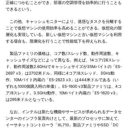
正確につかむことができ、部屋の空調管理を効率的に行うことも
できるという。
この他、キャッシュモニターにより、迷惑なタスクを分離する
ことで仮想マシンの使用効率を高めることができる。仮想化の階
層化も実現している。新しい仮想マシンと古い仮想マシンを利用
する場合も、階層化を行うことで性能低下を抑えられる。
製品ファミリの価格は、コア数/スレッド数、動作周波数、キ
ャッシュサイズなどによって異なる。例えば、14コア/28スレッ
ド、動作周波数2.6GHzでキャッシュサイズが35Mバイトの「E5-
2697 v3」は2702米ドル、同様に4コア/8スレッド、3GHz動
作、10Mバイト内蔵の「E5-2623 v3」は444米ドルである（い
ずれも1000個購入時の単価）。E5-1600 v3製品ファミリは、4コ
ア/8スレッド。3.5GHz動作、10Mバイト内蔵の「E5-1620 v3」
は295米ドルとなっている。
なお、インテルは新たな機能やサービスが求められるデータセ
ンターのインフラ装置向けとして、最新のプロセッサに加えて、
イーサネットコントローラ「XL710」製品ファミリやSSD「DC