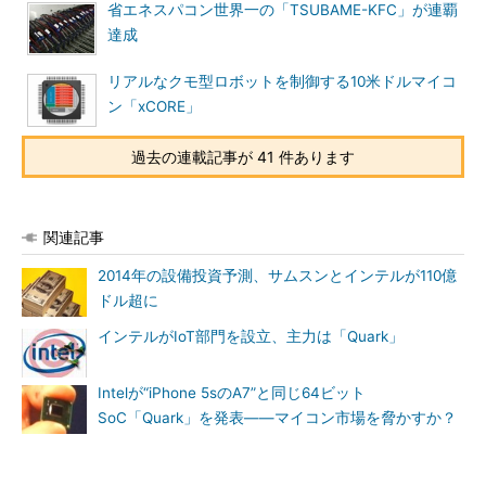
省エネスパコン世界一の「TSUBAME-KFC」が連覇
達成
リアルなクモ型ロボットを制御する10米ドルマイコ
ン「xCORE」
過去の連載記事が 41 件あります
関連記事
2014年の設備投資予測、サムスンとインテルが110億
ドル超に
インテルがIoT部門を設立、主力は「Quark」
Intelが“iPhone 5sのA7”と同じ64ビット
SoC「Quark」を発表――マイコン市場を脅かすか？