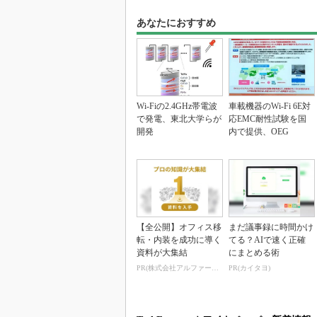
あなたにおすすめ
Wi-Fiの2.4GHz帯電波
車載機器のWi-Fi 6E対
で発電、東北大学らが
応EMC耐性試験を国
開発
内で提供、OEG
【全公開】オフィス移
まだ議事録に時間かけ
転・内装を成功に導く
てる？AIで速く正確
資料が大集結
にまとめる術
PR(株式会社アルファーテクノ)
PR(カイタヨ)