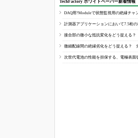
TechFactory ホワイトペーパー新着情報
DAQ用?Moduleで状態監視用の絶縁
計測器アプリケーションにおいて7.5桁
接合部の微小な抵抗変化をどう捉える？
微細配線間の絶縁劣化をどう捉える？ 
次世代電池の性能を担保する、電極表面