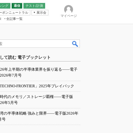
シング
通信
テスト/計測
ーボンニュートラル
展示会
マイページ
全記事一覧
l
ンピューティング
して読む 電子ブックレット
IER
026年上半期の半導体業界を振り返る――電子
2026年7月号
TECHNO-FRONTIER」2025年プレイバック
I時代のメモリ／ストレージ覇権――電子版
026年5月号
湾の半導体戦略 強みと限界――電子版2026年
月号