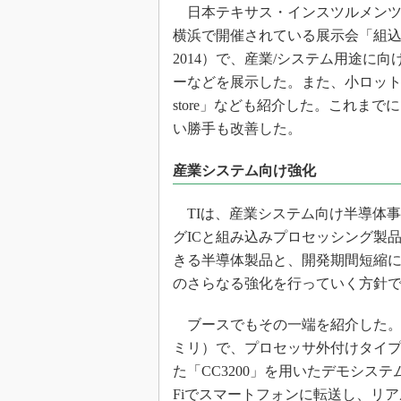
光伝送技
日本テキサス・インスツルメンツ（日
横浜で開催されている展示会「組込み総合技術
“異端児
改革、執
2014）で、産業/システム用途に
イノベー
ーなどを展示した。また、小ロット
JASA発
store」なども紹介した。これま
い勝手も改善した。
IHSア
「英語に
産業システム向け強化
ための新
TIは、産業システム向け半導体
グICと組み込みプロセッシング製
きる半導体製品と、開発期間短縮
のさらなる強化を行っていく方針
ブースでもその一端を紹介した。Wi-Fi
ミリ）で、プロセッサ外付けタイプの「C
た「CC3200」を用いたデモシス
Fiでスマートフォンに転送し、リ