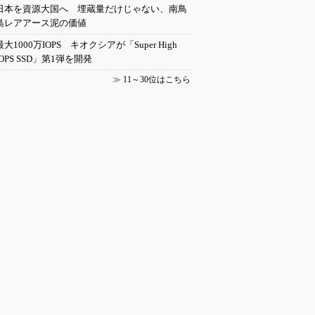
日本を資源大国へ 埋蔵量だけじゃない、南鳥
島レアアース泥の価値
最大1000万IOPS キオクシアが「Super High
IOPS SSD」第1弾を開発
≫
11～30位はこちら