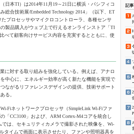
術を知る
本TI）は2014年11月19～21日に横浜・パシフィコ
記事
展/Embedded Technology 2014」（以下、ET
エンジニア”が仕掛けた社内
念の180日
向けたプロセッサやマイクロコントローラ、各種センサ
ションは日本を救うのか
の製品購入がウェブ上で行えるオンラインストア「TI
IoT通信
でに比べて顧客向けサービス内容を充実するとともに、使
ナリスト「未来展望」
愛されないエンジニア」の
行動論
事業に対する取り組みを強化している。例えば、アナロ
品を中心に、エネルギー効率が高く新たな機能を実現で
につながるリファレンスデザインの提供、技術サポート
である。
ネットワークプロセッサ（SimpleLink Wi-Fiファ
C3100」および、ARM Cortex-M4コアを統合し
テムでは、セキュリティカメラで撮影された映像を、Wi-
アルタイムで画面に表示させたり、ファンや照明器具を