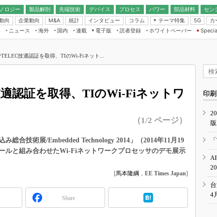
ノロジー
製品解剖
先端技術
デバイス
プロセス
パワー
部品材料
セン
動向
企業動向
統計
インタビュー
コラム
テーマ特集
カ
M&A
5G
ギー
ナログ
無線
集
ニュース
海外
国内
連載
電子版
読者登録
ホワイトペーパー
Specia
フィジカルAI
IoT・エッジコ
モリ
EXPO
Microchip情報
ストレージ通信
EE Times Japan×EDN Japan統合電
エッジAI
子版
I
SEMICON Japan
ELEC技適認証を取得、TIのWi-Fiネット...
デバイス通信
パワーエレクトロニクス
電子ブックレット
イコン
CEATEC
のナノフォーカス
半導体後工程
GA
EdgeTech＋
業界スコープ
適認証を取得、TIのWi-Fiネットワ
読者調査（EE Times Research）
印刷
TECHNO-FRONT
のエレ・組み込みプレイバ
カーボンニュートラル
2
人とくるま展
（1/2 ページ）
版
IoT
直前エンジニアの社会人大
電源設計（EDN Japan）
展/Embedded Technology 2014」（2014年11月19
「
数字」で回してみよう
ールと組み合わせたWi-Fiネットワークプロセッサのデモ展示
エレクトロニクス入門（EDN
A
Japan）
ード ～Behind the
2
rd
[
馬本隆綱
，
EE Times Japan
]
年で起こったこと、次の10年
台
こと
4
Share
で探るアジアの新トレンド