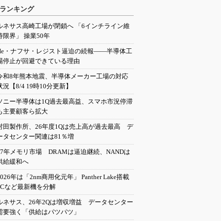
ランキング
ルネサス高崎工場が閉鎖へ 「6インチライン維
持限界」 操業50年
He・ナフサ・レジスト逼迫の続報――半導体工
場停止が回避できている理由
令和8年熊本地震、半導体メーカー工場の対応
状況【8/4 19時10分更新】
ソニー半導体は1Q過去最高益、スマホ市況停滞
も主要顧客ら拡大
村田製作所、26年度1Qは売上高が過去最高 デ
ータセンター関連は81％増
27年メモリ市場 DRAMは逼迫継続、NANDは
供給緩和へ
2026年は「2nm商用化元年」 Panther Lake搭載
PCなど最新機を分解
ルネサス、26年2Qは増収増益 データセンター
需要強く「供給はパツパツ」