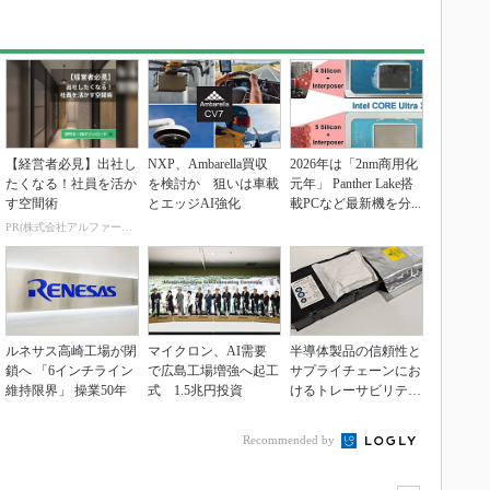
【経営者必見】出社し
NXP、Ambarella買収
2026年は「2nm商用化
たくなる！社員を活か
を検討か 狙いは車載
元年」 Panther Lake搭
す空間術
とエッジAI強化
載PCなど最新機を分...
PR(株式会社アルファーテクノ)
ルネサス高崎工場が閉
マイクロン、AI需要
半導体製品の信頼性と
鎖へ 「6インチライン
で広島工場増強へ起工
サプライチェーンにお
維持限界」 操業50年
式 1.5兆円投資
けるトレーサビリティ
の重要性（後編）
Recommended by