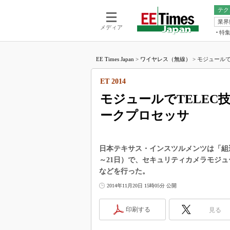
テク
業界
電池／エネル
ア
メディア
特
メ
福田昭の
LS
EE Times Japan
>
ワイヤレス（無線）
>
モジュールでT
福田昭の
マ
湯之上隆
ET 2014
FP
大山聡の
モジュールでTELEC技
大原雄介
ークプロセッサ
ック
リタイア
学漂流記
日本テキサス・インスツルメンツは「組込み総合技術
世界を「
～21日）で、セキュリティカメラモジュ
などを行った。
踊るバズワ
Buzzwo
2014年11月20日 15時05分 公開
この10
で起こる
印刷する
見る
製品分解