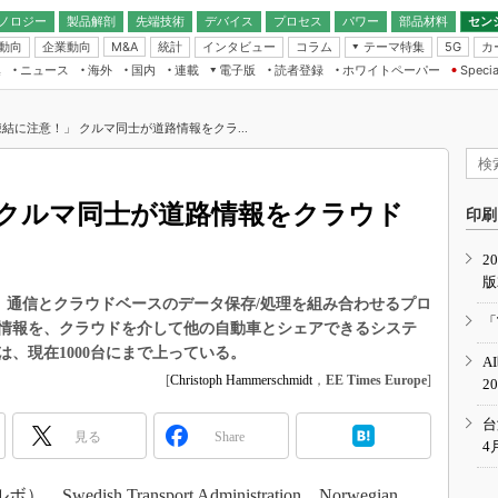
ノロジー
製品解剖
先端技術
デバイス
プロセス
パワー
部品材料
セン
動向
企業動向
統計
インタビュー
コラム
テーマ特集
カ
M&A
5G
ギー
ナログ
無線
集
ニュース
海外
国内
連載
電子版
読者登録
ホワイトペーパー
Specia
フィジカルAI
IoT・エッジコ
モリ
EXPO
Microchip情報
ストレージ通信
EE Times Japan×EDN Japan統合電
エッジAI
子版
I
SEMICON Japan
結に注意！」 クルマ同士が道路情報をクラ...
デバイス通信
パワーエレクトロニクス
電子ブックレット
イコン
CEATEC
のナノフォーカス
半導体後工程
GA
EdgeTech＋
業界スコープ
 クルマ同士が道路情報をクラウド
読者調査（EE Times Research）
印刷
TECHNO-FRONT
のエレ・組み込みプレイバ
カーボンニュートラル
2
人とくるま展
版
IoT
直前エンジニアの社会人大
車車間）通信とクラウドベースのデータ保存/処理を組み合わせるプロ
電源設計（EDN Japan）
「
情報を、クラウドを介して他の自動車とシェアできるシステ
数字」で回してみよう
エレクトロニクス入門（EDN
、現在1000台にまで上っている。
A
Japan）
ード ～Behind the
[
Christoph Hammerschmidt
，
EE Times Europe
]
2
rd
年で起こったこと、次の10年
台
見る
Share
こと
4
で探るアジアの新トレンド
dish Transport Administration、Norwegian