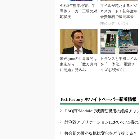
令和8年熊本地震、半
マイルが超たまるビジ
導体メーカー工場の対
ネスカード！初年度年
応状況
会費無料で還元率最大
1.125%
PR(クレディセゾン)
米Waymoの世界展開は
トランスと平滑コイル
東京から 「数カ月内
を「一体化」 電源サ
に開始」見込み
イズを3分の2に
TechFactory ホワイトペーパー新着情報
DAQ用?Moduleで状態監視用の絶縁
計測器アプリケーションにおいて7.5桁
接合部の微小な抵抗変化をどう捉える？