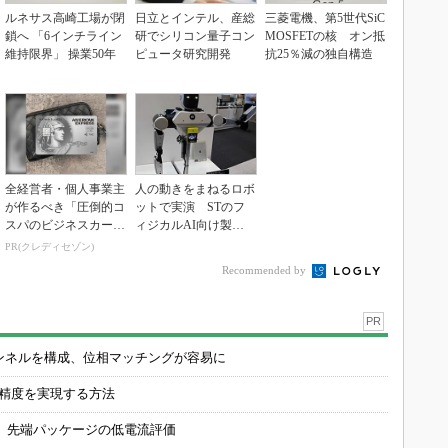
ルネサス高崎工場が閉
日立とインテル、産総
三菱電機、第5世代SiC
鎖へ 「6インチライン
研でシリコン量子コン
MOSFETの核 オン抵
維持限界」 操業50年
ピュータ研究開発
抗25％減の独自構造
全経営者・個人事業主
人の動きをまねるロボ
が作るべき「圧倒的コ
ットで実演 STのフ
スパのビジネスカー
ィジカルAI向け製品
ド」
群
PR(クレディセゾン)
Recommended by
PR
チャンネルを構成、位相マッチングが容易に
の精度を実現する方法
 先端パッケージの低電流評価