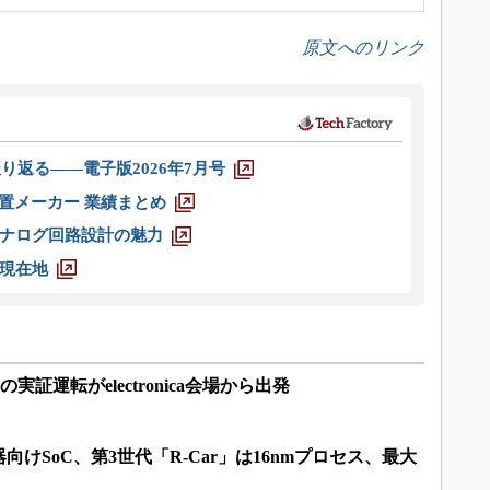
原文へのリンク
り返る――電子版2026年7月号
装置メーカー 業績まとめ
ナログ回路設計の魅力
現在地
Xの実証運転がelectronica会場から出発
けSoC、第3世代「R-Car」は16nmプロセス、最大