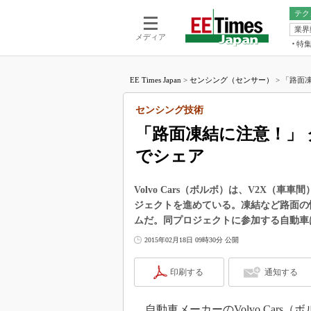
テク
業界
電池／エネル
ア
メディア
特
メ
福田昭の
LS
EE Times Japan
>
センシング（センサー）
>
「路面凍
福田昭の
マ
湯之上隆
センシング技術
FP
大山聡の
「路面凍結に注意！」
大原雄介
でシェア
ック
リタイア
学漂流記
Volvo Cars（ボルボ）は、V2X（
ジェクトを進めている。凍結など路面の
世界を「
ムだ。同プロジェクトに参加する自動車は
踊るバズワ
2015年02月18日 09時30分 公開
Buzzwo
この10
印刷する
通知する
で起こる
製品分解
自動車メーカーのVolvo Cars（ボルボ）、Swe