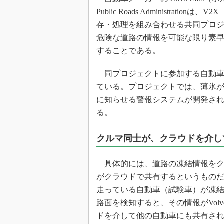
光伝送技
Public Roads Administr
“異端児
存・処理を組み合わせる共同プロ
改革、執
危険な道路の情報を可能な限り素
イノベー
することである。
JASA発
同プロジェクトに参加する自動車は
IHSア
ている。プロジェクトでは、薄氷
「英語に
ための新
に知らせる警報システムが開発さ
る。
クルマ同士が、クラウドを介し
具体的には、道路の凍結情報をク
がクラウドで共有するというもの
走っている自動車（試験車）が凍
路面を検知すると、その情報がVol
ドを介して他の自動車にも共有さ