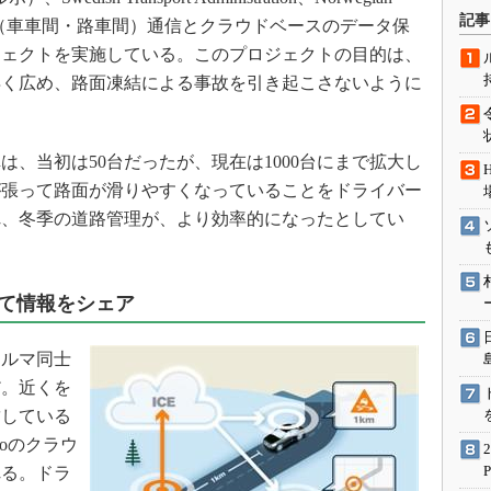
術を知る
記事
ationは、V2X（車車間・路車間）通信とクラウドベースのデータ保
エンジニア”が仕掛けた社内
ジェクトを実施している。このプロジェクトの目的は、
念の180日
早く広め、路面凍結による事故を引き起こさないように
ションは日本を救うのか
IoT通信
、当初は50台だったが、現在は1000台にまで拡大し
ナリスト「未来展望」
が張って路面が滑りやすくなっていることをドライバー
愛されないエンジニア」の
行動論
れ、冬季の道路管理が、より効率的になったとしてい
て情報をシェア
ルマ同士
だ。近くを
結している
voのクラウ
れる。ドラ