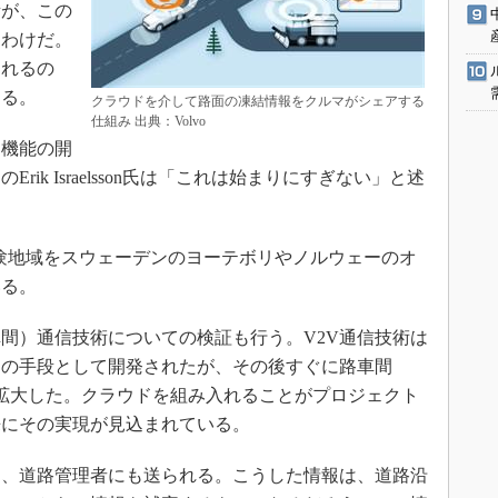
所が、この
うわけだ。
されるの
なる。
クラウドを介して路面の凍結情報をクルマがシェアする
仕組み 出典：Volvo
機能の開
ik Israelsson氏は「これは始まりにすぎない」と述
試験地域をスウェーデンのヨーテボリやノルウェーのオ
いる。
間）通信技術についての検証も行う。V2V通信技術は
めの手段として開発されたが、その後すぐに路車間
）通信の構想に拡大した。クラウドを組み入れることがプロジェクト
来にその実現が見込まれている。
、道路管理者にも送られる。こうした情報は、道路沿