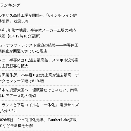
ランキング
ルネサス高崎工場が閉鎖へ 「6インチライン維
持限界」 操業50年
令和8年熊本地震、半導体メーカー工場の対応
状況【8/4 19時10分更新】
He・ナフサ・レジスト逼迫の続報――半導体工
場停止が回避できている理由
ソニー半導体は1Q過去最高益、スマホ市況停滞
も主要顧客ら拡大
村田製作所、26年度1Qは売上高が過去最高 デ
ータセンター関連は81％増
日本を資源大国へ 埋蔵量だけじゃない、南鳥
島レアアース泥の価値
トランスと平滑コイルを「一体化」 電源サイズ
を3分の2に
2026年は「2nm商用化元年」 Panther Lake搭載
PCなど最新機を分解