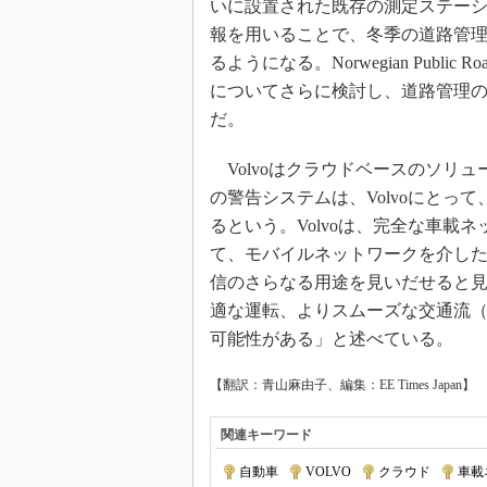
いに設置された既存の測定ステー
報を用いることで、冬季の道路管
るようになる。Norwegian Public 
についてさらに検討し、道路管理
だ。
Volvoはクラウドベースのソリ
の警告システムは、Volvoにとっ
るという。Volvoは、完全な車載
て、モバイルネットワークを介した
信のさらなる用途を見いだせると見込む
適な運転、よりスムーズな交通流
可能性がある」と述べている。
【翻訳：青山麻由子、編集：EE Times Japan】
関連キーワード
自動車
|
VOLVO
|
クラウド
|
車載