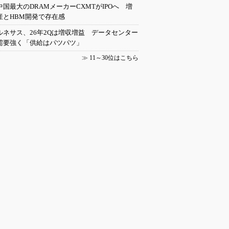
中国最大のDRAMメーカーCXMTがIPOへ 増
産とHBM開発で存在感
ルネサス、26年2Qは増収増益 データセンター
需要強く「供給はパツパツ」
≫
11～30位はこちら