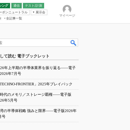
シング
通信
テスト/計測
ーボンニュートラル
展示会
マイページ
全記事一覧
l
ンピューティング
して読む 電子ブックレット
IER
026年上半期の半導体業界を振り返る――電子
2026年7月号
TECHNO-FRONTIER」2025年プレイバック
I時代のメモリ／ストレージ覇権――電子版
026年5月号
湾の半導体戦略 強みと限界――電子版2026年
月号