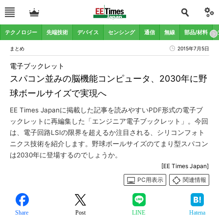
テクノロジー
先端技術
デバイス
センシング
通信
無線
部品/材料
まとめ
2015年7月5日
電子ブックレット
スパコン並みの脳機能コンピュータ、2030年に野
球ボールサイズで実現へ
EE Times Japanに掲載した記事を読みやすいPDF形式の電子ブ
ックレットに再編集した「エンジニア電子ブックレット」。今回
は、電子回路LSIの限界を超えるか注目される、シリコンフォト
ニクス技術を紹介します。野球ボールサイズのてまり型スパコン
は2030年に登場するのでしょうか。
[EE Times Japan]
PC用表示
関連情報
Share
Post
LINE
Hatena