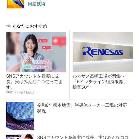
回路技術
あなたにおすすめ
SNSアカウントを着実に成
ルネサス高崎工場が閉鎖へ
長。実はみんなココ使ってま
「6インチライン維持限界」
す。
操業50年
PR(Dreaw合同会社)
令和8年熊本地震、半導体メーカー工場の対応
状況
SNSアカウントを着実に成長。実はみんなココ