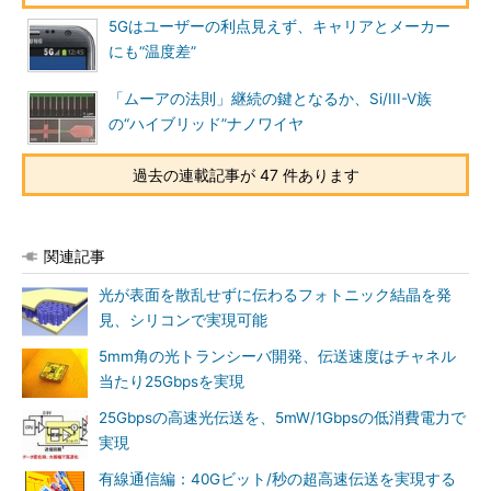
5Gはユーザーの利点見えず、キャリアとメーカー
にも“温度差”
「ムーアの法則」継続の鍵となるか、Si/III-V族
の“ハイブリッド”ナノワイヤ
過去の連載記事が 47 件あります
関連記事
光が表面を散乱せずに伝わるフォトニック結晶を発
見、シリコンで実現可能
5mm角の光トランシーバ開発、伝送速度はチャネル
当たり25Gbpsを実現
25Gbpsの高速光伝送を、5mW/1Gbpsの低消費電力で
実現
有線通信編：40Gビット/秒の超高速伝送を実現する