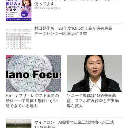
使ってます。
PR(Dreaw合同会社)
村田製作所、26年度1Qは売上高が過去最高
データセンター関連は81％増
He・ナフサ・レジスト逼迫の
ソニー半導体は1Q過去最高
続報――半導体工場停止が回
益、スマホ市況停滞も主要顧
避できている理由
客ら拡大
マイクロン、AI需要で広島工場増強へ起工式
1.5兆円投資