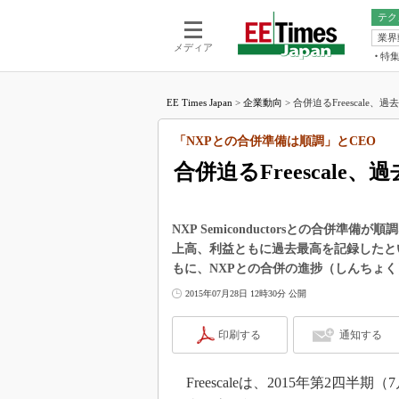
テク
業界
電池／エネル
ア
メディア
特
メ
福田昭の
LS
EE Times Japan
>
企業動向
>
合併迫るFreescale、
福田昭の
マ
湯之上隆
「NXPとの合併準備は順調」とCEO
FP
大山聡の
合併迫るFreescale
大原雄介
ック
リタイア
NXP Semiconductorsとの合併準備が順調
学漂流記
上高、利益ともに過去最高を記録したという。F
もに、NXPとの合併の進捗（しんちょ
世界を「
2015年07月28日 12時30分 公開
踊るバズワ
Buzzwo
印刷する
通知する
この10
で起こる
製品分解
Freescaleは、2015年第2四