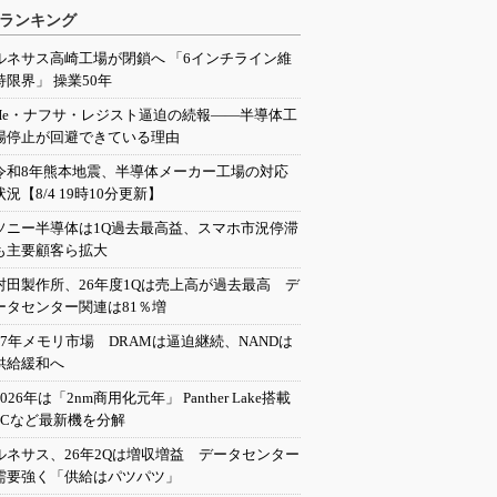
ランキング
ルネサス高崎工場が閉鎖へ 「6インチライン維
持限界」 操業50年
He・ナフサ・レジスト逼迫の続報――半導体工
場停止が回避できている理由
令和8年熊本地震、半導体メーカー工場の対応
状況【8/4 19時10分更新】
ソニー半導体は1Q過去最高益、スマホ市況停滞
も主要顧客ら拡大
村田製作所、26年度1Qは売上高が過去最高 デ
ータセンター関連は81％増
27年メモリ市場 DRAMは逼迫継続、NANDは
供給緩和へ
2026年は「2nm商用化元年」 Panther Lake搭載
PCなど最新機を分解
ルネサス、26年2Qは増収増益 データセンター
需要強く「供給はパツパツ」