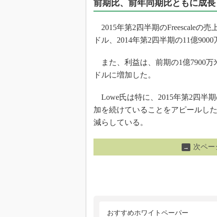
前期比、前年同期比ともに成長
2015年第2四半期のFreescaleの
ドル、2014年第2四半期の11億90
また、利益は、前期の1億7900万米
ドルに増加した。
Lowe氏は特に、2015年第2四半
加を続けていることをアピールした。Fr
減らしている。
次ペー
→
おすすめホワイトペーパー