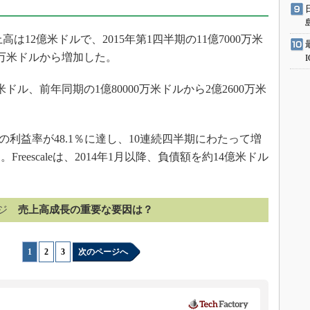
売上高は12億米ドルで、2015年第1四半期の11億7000万米
00万米ドルから増加した。
ドル、前年同期の1億80000万米ドルから2億2600万米
期の利益率が48.1％に達し、10連続四半期にわたって増
eescaleは、2014年1月以降、負債額を約14億米ドル
ジ
売上高成長の重要な要因は？
1
|
2
|
3
次のページへ