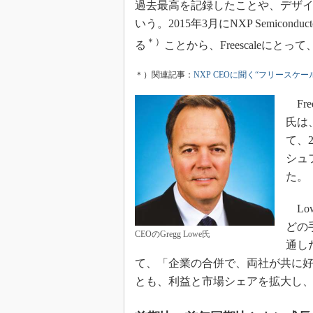
過去最高を記録したことや、デザ
光伝送技
いう。2015年3月にNXP Semiconduc
“異端児
改革、執
＊）
る
ことから、Freescaleに
イノベー
＊）関連記事：
NXP CEOに聞く“フリースケ
JASA発
IHSア
Fre
氏は
「英語に
ための新
て、
シュ
た。
Low
どの
CEOのGregg Lowe氏
通し
て、「企業の合併で、両社が共に好調と
とも、利益と市場シェアを拡大し