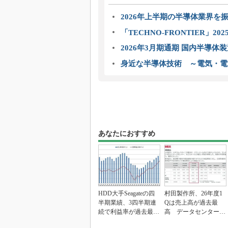
2026年上半期の半導体業界を振
「TECHNO-FRONTIER」2
2026年3月期通期 国内半導体
身近な半導体技術 ～電気・電
あなたにおすすめ
HDD大手Seagateの四
村田製作所、26年度1
半期業績、3四半期連
Qは売上高が過去最
続で利益率が過去最高
高 データセンター関
を更新
連は81％増