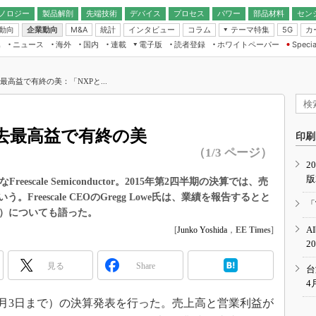
ノロジー
製品解剖
先端技術
デバイス
プロセス
パワー
部品材料
セン
動向
企業動向
統計
インタビュー
コラム
テーマ特集
カ
M&A
5G
ギー
ナログ
無線
集
ニュース
海外
国内
連載
電子版
読者登録
ホワイトペーパー
Specia
フィジカルAI
IoT・エッジコ
モリ
EXPO
Microchip情報
ストレージ通信
EE Times Japan×EDN Japan統合電
エッジAI
子版
I
SEMICON Japan
過去最高益で有終の美：「NXPと...
デバイス通信
パワーエレクトロニクス
電子ブックレット
イコン
CEATEC
のナノフォーカス
半導体後工程
GA
EdgeTech＋
業界スコープ
、過去最高益で有終の美
読者調査（EE Times Research）
印刷
TECHNO-FRONT
のエレ・組み込みプレイバ
（1/3 ページ）
カーボンニュートラル
2
人とくるま展
版
IoT
直前エンジニアの社会人大
なFreescale Semiconductor。2015年第2四半期の決算では、売
reescale CEOのGregg Lowe氏は、業績を報告するとと
電源設計（EDN Japan）
「
く）についても語った。
数字」で回してみよう
エレクトロニクス入門（EDN
A
[
Junko Yoshida
，
EE Times
]
Japan）
ード ～Behind the
2
rd
見る
Share
年で起こったこと、次の10年
台
こと
4
で探るアジアの新トレンド
半期（7月3日まで）の決算発表を行った。売上高と営業利益が