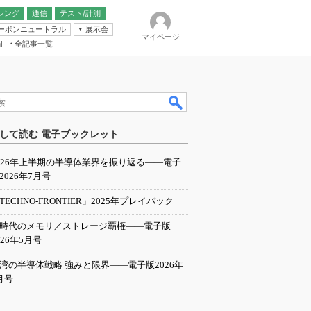
シング
通信
テスト/計測
ーボンニュートラル
展示会
マイページ
全記事一覧
l
ンピューティング
して読む 電子ブックレット
IER
026年上半期の半導体業界を振り返る――電子
2026年7月号
TECHNO-FRONTIER」2025年プレイバック
I時代のメモリ／ストレージ覇権――電子版
026年5月号
湾の半導体戦略 強みと限界――電子版2026年
月号