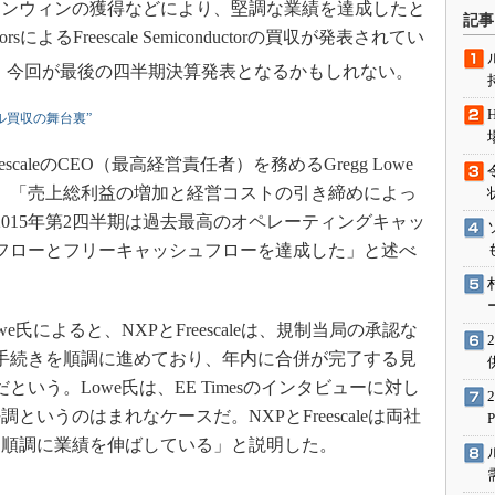
インウィンの獲得などにより、堅調な業績を達成したと
術を知る
記事
torsによるFreescale Semiconductorの買収が発表されてい
エンジニア”が仕掛けた社内
念の180日
とって、今回が最後の四半期決算発表となるかもしれない。
ションは日本を救うのか
ール買収の舞台裏”
IoT通信
ナリスト「未来展望」
escaleのCEO（最高経営責任者）を務めるGregg Lowe
、「売上総利益の増加と経営コストの引き締めによっ
愛されないエンジニア」の
行動論
2015年第2四半期は過去最高のオペレーティングキャッ
フローとフリーキャッシュフローを達成した」と述べ
e氏によると、NXPとFreescaleは、規制当局の承認な
手続きを順調に進めており、年内に合併が完了する見
だという。Lowe氏は、EE Timesのインタビューに対し
いうのはまれなケースだ。NXPとFreescaleは両社
、順調に業績を伸ばしている」と説明した。