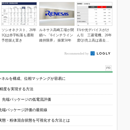
ソシオネクスト、26年
ルネサス高崎工場が閉
FAや光デバイスがけ
1Qは赤字転落も通期
鎖へ 「6インチライン
ん引 三菱電機、26年
予想据え置き
維持限界」 操業50年
度Q1売上高は過去最
高
Recommended by
PR
チャンネルを構成、位相マッチングが容易に
の精度を実現する方法
 先端パッケージの低電流評価
先端パッケージ評価の最前線
状態・粉体混合状態を可視化する方法とは