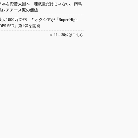
日本を資源大国へ 埋蔵量だけじゃない、南鳥
島レアアース泥の価値
最大1000万IOPS キオクシアが「Super High
IOPS SSD」第1弾を開発
≫
11～30位はこちら