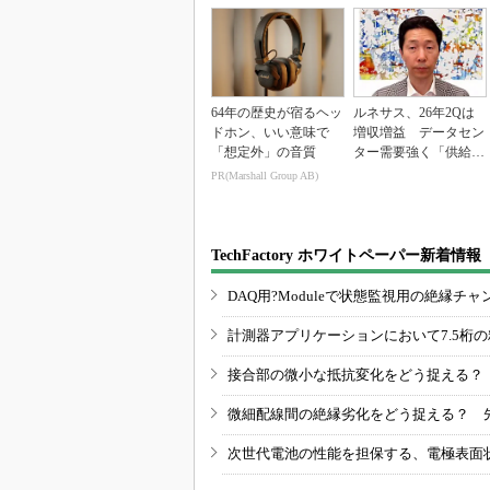
64年の歴史が宿るヘッ
ルネサス、26年2Qは
ドホン、いい意味で
増収増益 データセン
「想定外」の音質
ター需要強く「供給は
パツパツ」
PR(Marshall Group AB)
TechFactory ホワイトペーパー新着情報
DAQ用?Moduleで状態監視用の絶縁
計測器アプリケーションにおいて7.5桁
接合部の微小な抵抗変化をどう捉える？
微細配線間の絶縁劣化をどう捉える？ 
次世代電池の性能を担保する、電極表面