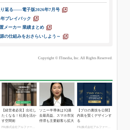
り返る――電子版2026年7月号
025年プレイバック
装置メーカー 業績まとめ
源の仕組みをおさらいしよう～
Copyright © ITmedia, Inc. All Rights Reserved.
【経営者必見】出社し
ソニー半導体は1Q過
【プロの裏技を公開】
たくなる！社員を活か
去最高益、スマホ市況
内装を賢くデザインす
す空間術
停滞も主要顧客ら拡大
る
PR(株式会社アルファーテクノ)
PR(株式会社アルファーテクノ)