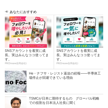
あなたにおすすめ
SNSアカウントを着実に成
SNSアカウントを着実に成
長。実はみんなココ使ってま
長。実はみんなココ使ってま
す。
す。
PR(Dreaw合同会社)
PR(Dreaw合同会社)
He・ナフサ・レジスト逼迫の続報――半導体工
場停止が回避できている理由
TSMCが日本に期待するもの グローバル戦略
での役割を日本法人社長に聞く