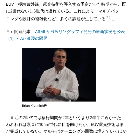
EUV（極端紫外線）露光技術を導入する予定だった時期から、既
に2世代ないし3世代は遅れている。これにより、マルチパター
＊）
ニングや設計の複雑化など、多くの課題が生じている
。
＊）関連記事：
ASMLがEUVリソグラフィ開発の最新状況を公表
（1）～ArF液浸の限界
Brian Krzanich氏
直近の2世代では移行期間が2年というより2年半に近かった。
われわれは素直に10nm世代に目を向けたが、EUV露光技術はま
だ完成していない。マルチパターニングの回数は増えていくばか