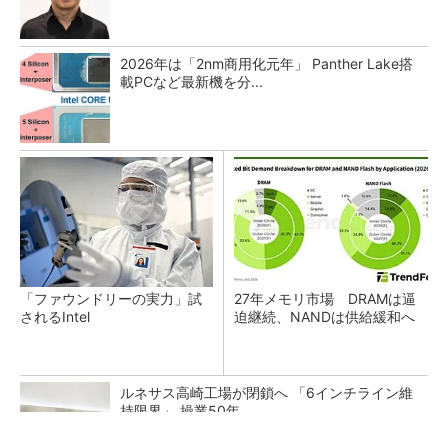
2026年は「2nm商用化元年」 Panther Lake搭
載PCなど最新機を分...
「ファウンドリーの実力」試
27年メモリ市場 DRAMは逼
されるIntel
迫継続、NANDは供給緩和へ
ルネサス高崎工場が閉鎖へ 「6インチライン維
持限界」 操業50年