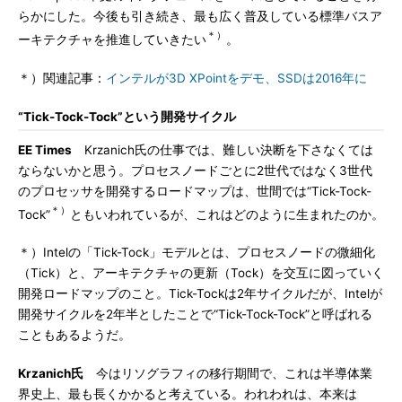
らかにした。今後も引き続き、最も広く普及している標準バスア
＊）
ーキテクチャを推進していきたい
。
＊）関連記事：
インテルが3D XPointをデモ、SSDは2016年に
“Tick-Tock-Tock”という開発サイクル
EE Times
Krzanich氏の仕事では、難しい決断を下さなくては
ならないかと思う。プロセスノードごとに2世代ではなく3世代
のプロセッサを開発するロードマップは、世間では“Tick-Tock-
＊）
Tock”
ともいわれているが、これはどのように生まれたのか。
＊）Intelの「Tick-Tock」モデルとは、プロセスノードの微細化
（Tick）と、アーキテクチャの更新（Tock）を交互に図っていく
開発ロードマップのこと。Tick-Tockは2年サイクルだが、Intelが
開発サイクルを2年半としたことで“Tick-Tock-Tock”と呼ばれる
こともあるようだ。
Krzanich氏
今はリソグラフィの移行期間で、これは半導体業
界史上、最も長くかかると考えている。われわれは、本来は