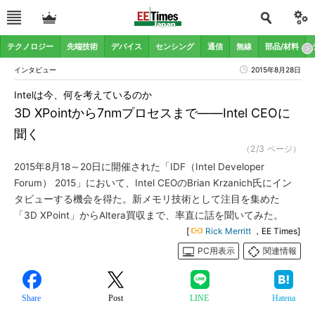
テクノロジー
先端技術
デバイス
センシング
通信
無線
部品/材料
インタビュー
2015年8月28日
Intelは今、何を考えているのか
3D XPointから7nmプロセスまで――Intel CEOに
聞く
（2/3 ページ）
2015年8月18～20日に開催された「IDF（Intel Developer
Forum） 2015」において、Intel CEOのBrian Krzanich氏にイン
タビューする機会を得た。新メモリ技術として注目を集めた
「3D XPoint」からAltera買収まで、率直に話を聞いてみた。
[
Rick Merritt
，EE Times]
PC用表示
関連情報
Share
Post
LINE
Hatena