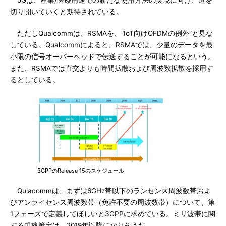
5Gは、産業/医療用途での新たな使用方法の実現に向け、道を
切り開いていくと期待されている。
ただしQualcommは、RSMAを、“IoT向けOFDMの例外”と見な
している。Qualcommによると、RSMAでは、少量のデータを最
小限の信号オーバーヘッドで伝送することが可能になるという。
また、RSMAでは直交よりも時間拡散および周波数拡散を採用す
るとしている。
3GPPのRelease 15のスケジュール
Qulacommは、まずは6GHz帯以下のランセンス周波数帯およ
びアンライセンス周波数帯（免許不要の周波数帯）について、第
1フェーズで定義してほしいと3GPPに求めている。ミリ波帯に関
する規格策定は、2019年以降になりそうだ。