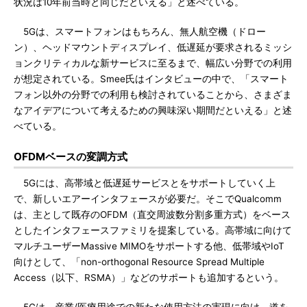
状況は10年前当時と同じだといえる」と述べている。
5Gは、スマートフォンはもちろん、無人航空機（ドロー
ン）、ヘッドマウントディスプレイ、低遅延が要求されるミッシ
ョンクリティカルな新サービスに至るまで、幅広い分野での利用
が想定されている。Smee氏はインタビューの中で、「スマート
フォン以外の分野での利用も検討されていることから、さまざま
なアイデアについて考えるための興味深い期間だといえる」と述
べている。
OFDMベースの変調方式
5Gには、高帯域と低遅延サービスとをサポートしていく上
で、新しいエアーインタフェースが必要だ。そこでQualcomm
は、主として既存のOFDM（直交周波数分割多重方式）をベース
としたインタフェースファミリを提案している。高帯域に向けて
マルチユーザーMassive MIMOをサポートする他、低帯域やIoT
向けとして、「non-orthogonal Resource Spread Multiple
Access（以下、RSMA）」などのサポートも追加するという。