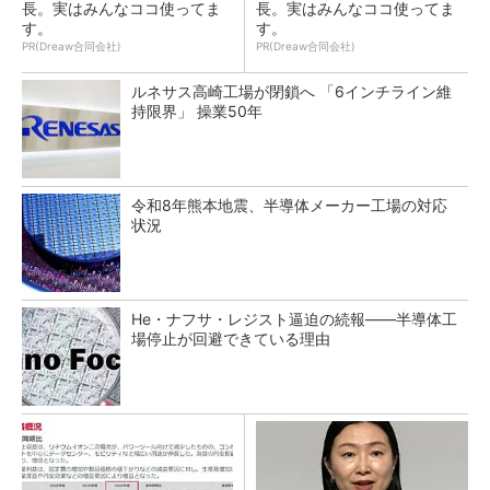
長。実はみんなココ使ってま
長。実はみんなココ使ってま
す。
す。
PR(Dreaw合同会社)
PR(Dreaw合同会社)
ルネサス高崎工場が閉鎖へ 「6インチライン維
持限界」 操業50年
令和8年熊本地震、半導体メーカー工場の対応
状況
He・ナフサ・レジスト逼迫の続報――半導体工
場停止が回避できている理由