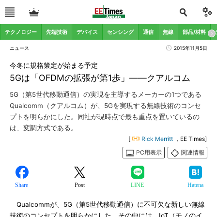
テクノロジー
先端技術
デバイス
センシング
通信
無線
部品/材料
ニュース
2015年11月5日
今冬に規格策定が始まる予定
5Gは「OFDMの拡張が第1歩」――クアルコム
5G（第5世代移動通信）の実現を主導するメーカーの1つである
Qualcomm（クアルコム）が、5Gを実現する無線技術のコンセ
プトを明らかにした。同社が現時点で最も重点を置いているの
は、変調方式である。
[
Rick Merritt
，EE Times]
PC用表示
関連情報
Share
Post
LINE
Hatena
Qualcommが、5G（第5世代移動通信）に不可欠な新しい無線
技術のコンセプトを明らかにした。その中には、IoT（モノのイ