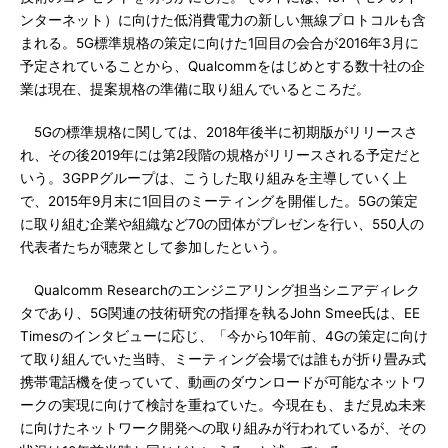
ンターネット）に向けた低消費電力の新しい無線プロトコルも含
まれる。5G標準規格の策定に向けた1回目の会合が2016年3月に
予定されていることから、Qualcommをはじめとする数十社の企
業は現在、提案規格の準備に取り組んでいるところだ。
5Gの標準規格に関しては、2018年後半に初期版がリリースさ
れ、その後2019年には第2段階の規格がリリースされる予定だと
いう。3GPPグループは、こうした取り組みを主導していく上
で、2015年9月末に1回目のミーティングを開催した。5Gの策定
に取り組む企業や組織など70の団体がプレゼンを行い、550人の
代表者たちが聴衆として参加したという。
Qualcomm Researchのエンジニアリング担当シニアディレク
タであり、5G関連の技術研究の指揮を執るJohn Smee氏は、EE
Timesのインタビューに応じ、「今から10年前、4Gの策定に向け
て取り組んでいた当時、ミーティング会場では誰もが折り畳み式
携帯電話機を使っていて、動画のダウンロードが可能なネットワ
ークの実現に向けて検討を重ねていた。今現在も、まだ見ぬ未来
に向けたネットワーク開発への取り組みが行われているが、その