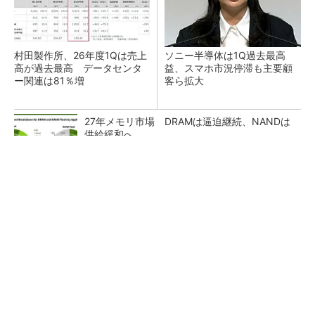
村田製作所、26年度1Qは売上
ソニー半導体は1Q過去最高
高が過去最高 データセンタ
益、スマホ市況停滞も主要顧
ー関連は81％増
客ら拡大
27年メモリ市場 DRAMは逼迫継続、NANDは
供給緩和へ
マイクロン、AI需要で広島工場増強へ起工式
1.5兆円投資
ルネサス、26年2Qは増収増益 データセンタ
ー需要強く「供給はパツパツ」