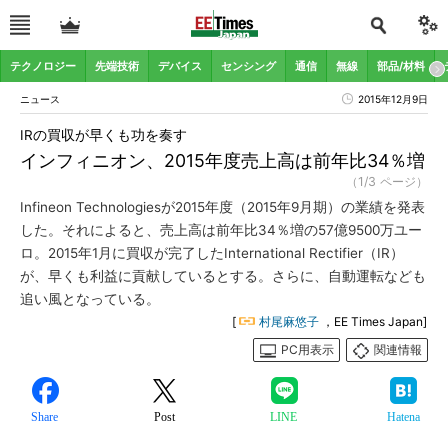
テクノロジー
先端技術
デバイス
センシング
通信
無線
部品/材料
ニュース
2015年12月9日
IRの買収が早くも功を奏す
インフィニオン、2015年度売上高は前年比34％増
（1/3 ページ）
Infineon Technologiesが2015年度（2015年9月期）の業績を発表
した。それによると、売上高は前年比34％増の57億9500万ユー
ロ。2015年1月に買収が完了したInternational Rectifier（IR）
が、早くも利益に貢献しているとする。さらに、自動運転なども
追い風となっている。
[
村尾麻悠子
，EE Times Japan]
PC用表示
関連情報
Share
Post
LINE
Hatena