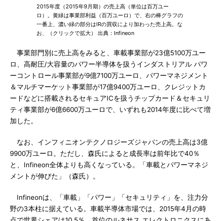
2015年度（2015年9月期）の売上高（単位は百万ユー
ロ）。黄緑は事業部利益（百万ユーロ）で、右の棒グラフの
一番上、濃い緑の部分はIRの買収により加わった売上高。な
お、（クリックで拡大） 出典：Infineon
事業部門別に売上高をみると、車載事業部が23億5100万ユー
ロ、高耐圧/大容量のパワー半導体を扱うインダストリアル パワ
ーコントロール事業部が9億7100万ユーロ、パワーマネジメント
＆マルチマーケット事業部が17億9400万ユーロ、クレジットカ
ードなどに搭載されるセキュアICを扱うチップカード＆セキュリ
ティ事業部が6億6600万ユーロで、いずれも2014年度に比べて増
加した。
なお、インフィニオンテクノロジーズジャパンの売上高は3億
9900万ユーロ。ただし、森氏によると成長率は前年比で40％
と、Infineon全体よりも高くなっている。「車載とパワーマネジ
メントが伸びた」（森氏）。
Infineonは、「車載」「パワー」「セキュリティ」を、注力分
野の3本柱に据えている。車載半導体市場では、2015年4月の時
点で世界シェアは10.5％。首位のルネサス エレクトロニクスにあ