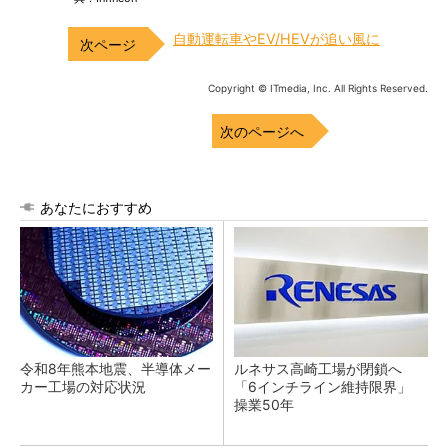
自動運転車やEV/HEVが追い風に
Copyright © ITmedia, Inc. All Rights Reserved.
次のページへ
あなたにおすすめ
令和8年熊本地震、半導体メー
ルネサス高崎工場が閉鎖へ
カー工場の対応状況
「6インチライン維持限界」
操業50年