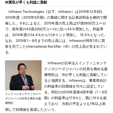
IR買収が早くも利益に貢献
Infineon Technologies（以下、Infineon）は2015年12月8日、
2015年度（2015年9月期）の業績に関する記者説明会を都内で開
催した。それによると、2015年度の売上高は57億9500万ユーロ
で、前年度の43億2000万ユーロに比べ34％増加した。利益率
は、2014年度の14.4％から1.1ポイント増加し、15.5％となった。
なお、2015年1～9月までの売上高には、Infineonが同年1月に買
収を完了したInternational Rectifier（IR）の売上高が含まれてい
る。
Infineonの日本法人インフィニオンテ
クノロジーズジャパンの社長を務める森
康明氏は、IRが早くも利益に貢献してい
ると強調する。Infineonは、事業部合計
の利益率の目標値を15％に設定してい
る。同社の2015年度第4四半期（7～9月
インフィニオンテクノロジー
期）の利益率は17.9％と、既に15％を超
ズジャパンの社長を務める森
康明氏
えており、当初の予定よりも1年以上前
倒しで目標値を達成したという。