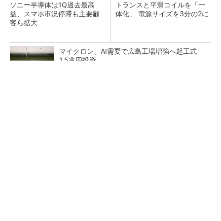
ソニー半導体は1Q過去最高
トランスと平滑コイルを「一
益、スマホ市況停滞も主要顧
体化」 電源サイズを3分の2に
客ら拡大
マイクロン、AI需要で広島工場増強へ起工式
1.5兆円投資
He・ナフサ・レジスト逼迫の続報――半導体工
場停止が回避できている理由
中国最大のDRAMメーカーCXMTがIPOへ 増
産とHBM開発で存在感