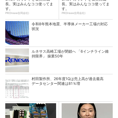
長。実はみんなココ使ってま
長。実はみんなココ使ってま
す。
す。
PR(Dreaw合同会社)
PR(Dreaw合同会社)
令和8年熊本地震、半導体メーカー工場の対応
状況
ルネサス高崎工場が閉鎖へ 「6インチライン維
持限界」 操業50年
村田製作所、26年度1Qは売上高が過去最高
データセンター関連は81％増