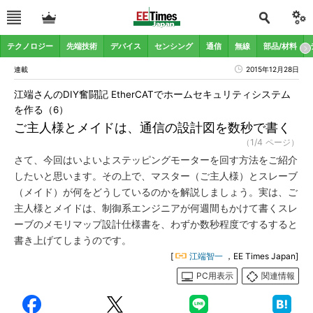
テクノロジー
先端技術
デバイス
センシング
通信
無線
部品/材料
連載
2015年12月28日
江端さんのDIY奮闘記 EtherCATでホームセキュリティシステム
を作る（6）
ご主人様とメイドは、通信の設計図を数秒で書く
（1/4 ページ）
さて、今回はいよいよステッピングモーターを回す方法をご紹介
したいと思います。その上で、マスター（ご主人様）とスレーブ
（メイド）が何をどうしているのかを解説しましょう。実は、ご
主人様とメイドは、制御系エンジニアが何週間もかけて書くスレ
ーブのメモリマップ設計仕様書を、わずか数秒程度でするすると
書き上げてしまうのです。
[
江端智一
，EE Times Japan]
PC用表示
関連情報