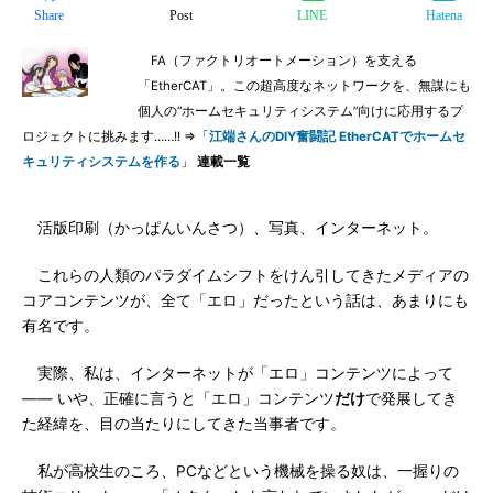
Share
Post
LINE
Hatena
FA（ファクトリオートメーション）を支える
「EtherCAT」。この超高度なネットワークを、無謀にも
個人の“ホームセキュリティシステム”向けに応用するプ
ロジェクトに挑みます……!! ⇒「
江端さんのDIY奮闘記 EtherCATでホームセ
キュリティシステムを作る
」
連載一覧
活版印刷（かっぱんいんさつ）、写真、インターネット。
これらの人類のパラダイムシフトをけん引してきたメディアの
コアコンテンツが、全て「エロ」だったという話は、あまりにも
有名です。
実際、私は、インターネットが「エロ」コンテンツによって
―― いや、正確に言うと「エロ」コンテンツ
だけ
で発展してき
た経緯を、目の当たりにしてきた当事者です。
私が高校生のころ、PCなどという機械を操る奴は、一握りの