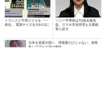
トランスと平滑コイルを「一
ソニー半導体は1Q過去最高
体化」 電源サイズを3分の2に
益、スマホ市況停滞も主要顧
客ら拡大
日本を資源大国へ 埋蔵量だけじゃない、南鳥
島レアアース泥の価値
三菱電機、第5世代SiC MOSFETの核 オン抵
抗25％減の独自構造
マイクロン、AI需要で広島工場増強へ起工式
1.5兆円投資