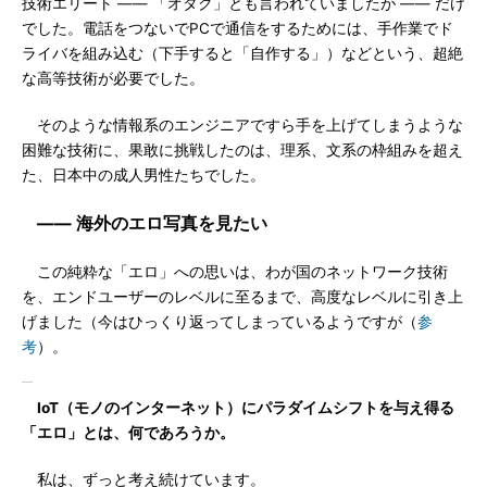
技術エリート ―― 「オタク」とも言われていましたが ―― だけ
でした。電話をつないでPCで通信をするためには、手作業でド
ライバを組み込む（下手すると「自作する」）などという、超絶
な高等技術が必要でした。
そのような情報系のエンジニアですら手を上げてしまうような
困難な技術に、果敢に挑戦したのは、理系、文系の枠組みを超え
た、日本中の成人男性たちでした。
―― 海外のエロ写真を見たい
この純粋な「エロ」への思いは、わが国のネットワーク技術
を、エンドユーザーのレベルに至るまで、高度なレベルに引き上
げました（今はひっくり返ってしまっているようですが（
参
考
）。
IoT（モノのインターネット）にパラダイムシフトを与え得る
「エロ」とは、何であろうか。
私は、ずっと考え続けています。