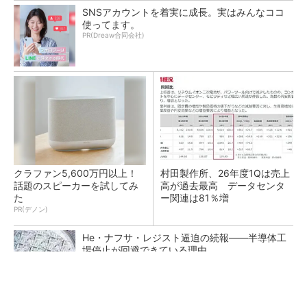
SNSアカウントを着実に成長。実はみんなココ
使ってます。
PR(Dreaw合同会社)
クラファン5,600万円以上！
村田製作所、26年度1Qは売上
話題のスピーカーを試してみ
高が過去最高 データセンタ
た
ー関連は81％増
PR(デノン)
He・ナフサ・レジスト逼迫の続報――半導体工
場停止が回避できている理由