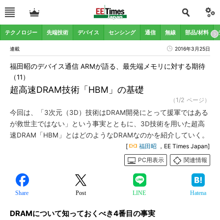
テクノロジー
先端技術
デバイス
センシング
通信
無線
部品/材料
連載
2016年3月25日
福田昭のデバイス通信 ARMが語る、最先端メモリに対する期待
（11）
超高速DRAM技術「HBM」の基礎
（1/2 ページ）
今回は、「3次元（3D）技術はDRAM開発にとって援軍ではある
が救世主ではない」という事実とともに、3D技術を用いた超高
速DRAM「HBM」とはどのようなDRAMなのかを紹介していく。
[
福田昭
，EE Times Japan]
PC用表示
関連情報
Share
Post
LINE
Hatena
DRAMについて知っておくべき4番目の事実