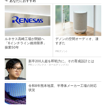
あなたにおすすめ
ルネサス高崎工場が閉鎖へ
デノンの空間オーディオ、凄
「6インチライン維持限界」
すぎた
操業50年
PR(デノン)
新卒200人超を即戦力に。その育成設計とは
PR(シンプレクス・ホールディングス)
令和8年熊本地震、半導体メーカー工場の対応
状況