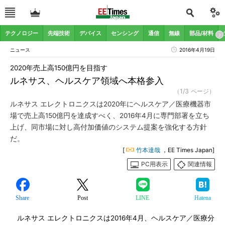
テクノロジー
先端技術
デバイス
センシング
通信
無線
部品/材料
ニュース
2016年4月19日
2020年売上高150億円を目指す
ルネサス、ヘルスケア領域へ本格参入
（1/3 ページ）
ルネサス エレクトロニクスは2020年にヘルスケア／医療機器市
場で売上高150億円を達成すべく、2016年4月に専門部署を立ち
上げ、同市場に対し高付加価値のシステム提案を強化する方針
だ。
[
竹本達哉
，EE Times Japan]
PC用表示
関連情報
Share
Post
LINE
Hatena
ルネサス エレクトロニクスは2016年4月、ヘルスケア／医療分