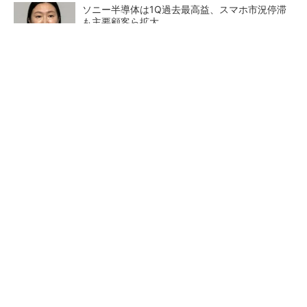
ソニー半導体は1Q過去最高益、スマホ市況停滞
も主要顧客ら拡大
SNSアカウントを着実に成長。実はみんなココ
使ってます。
PR(Dreaw合同会社)
27年メモリ市場 DRAMは逼迫継続、NANDは
供給緩和へ