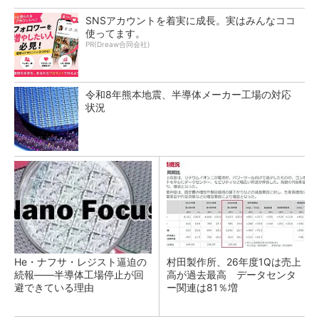
SNSアカウントを着実に成長。実はみんなココ
使ってます。
PR(Dreaw合同会社)
令和8年熊本地震、半導体メーカー工場の対応
状況
He・ナフサ・レジスト逼迫の
村田製作所、26年度1Qは売上
続報――半導体工場停止が回
高が過去最高 データセンタ
避できている理由
ー関連は81％増