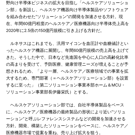
野向け半導体ビジネスの拡大を目指し「ヘルスケアソリューショ
ン部」を新設し、ヘルスケア機器向け半導体製品やソフトウェア
を組み合わせた“ソリューション”の開発を加速させる方針。現
在、年間60億円程度のヘルスケア／医療機器向け半導体売上高を
2020年に2.5倍の150億円規模に引き上げる方針だ。
ルネサスはこれまでも、汎用マイコンを血圧計や血糖値計とい
ったヘルスケア機器に展開し、年間60億円規模の売上高を上げて
きた。そうした中で、日本など先進国を中心に人口の高齢化比率
の高まりを受けて、予防医療、健康管理ニーズが増えることが予
想されるため、「より一層、ヘルスケア／医療領域での事業を拡
大するため、専門部署（＝ヘルスケアソリューション部）を設置
するに至った」（第二ソリューション事業本部ホーム＆MCU・
ソリューション事業部長伊藤栄氏）とする。
ヘルスケアソリューション部では、自社半導体製品をベース
に、ヘルスケア／医療機器の最終製品の形状により近い“ソリュ
ーション”と呼ぶレファレンスシステムなどの開発を加速させる
方針。開発、構築したソリューションをベースに、ヘルスケア／
医療機器市場で提案を重ね、売り上げ拡大を狙う。