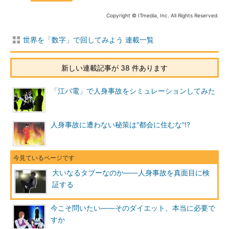
Copyright © ITmedia, Inc. All Rights Reserved.
世界を「数字」で回してみよう 連載一覧
新しい連載記事が 38 件あります
「江バ電」で人身事故をシミュレーションしてみた
人身事故に遭わない秘策は“都会に住むな”!?
大いなるタブーなのか――人身事故を真面目に検
証する
今こそ問いたい――そのダイエット、本当に必要で
すか