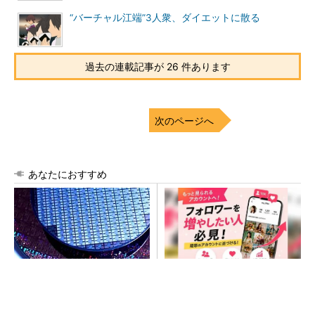
“バーチャル江端”3人衆、ダイエットに散る
過去の連載記事が 26 件あります
次のページへ
あなたにおすすめ
令和8年熊本地震、半導体メー
SNSアカウントを着実に成
カー工場の対応状況
長。実はみんなココ使ってま
す。