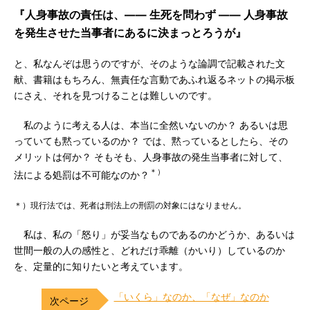
『人身事故の責任は、―― 生死を問わず ―― 人身事故
を発生させた当事者にあるに決まっとろうが』
と、私なんぞは思うのですが、そのような論調で記載された文
献、書籍はもちろん、無責任な言動であふれ返るネットの掲示板
にさえ、それを見つけることは難しいのです。
私のように考える人は、本当に全然いないのか？ あるいは思
っていても黙っているのか？ では、黙っているとしたら、その
メリットは何か？ そもそも、人身事故の発生当事者に対して、
＊）
法による処罰は不可能なのか？
＊）現行法では、死者は刑法上の刑罰の対象にはなりません。
私は、私の「怒り」が妥当なものであるのかどうか、あるいは
世間一般の人の感性と、どれだけ乖離（かいり）しているのか
を、定量的に知りたいと考えています。
「いくら」なのか、「なぜ」なのか