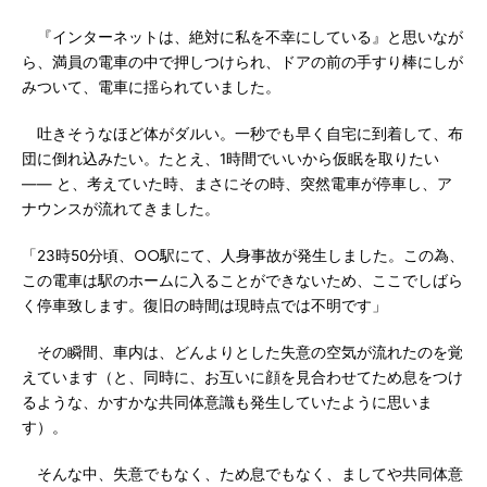
『インターネットは、絶対に私を不幸にしている』と思いなが
ら、満員の電車の中で押しつけられ、ドアの前の手すり棒にしが
みついて、電車に揺られていました。
吐きそうなほど体がダルい。一秒でも早く自宅に到着して、布
団に倒れ込みたい。たとえ、1時間でいいから仮眠を取りたい
―― と、考えていた時、まさにその時、突然電車が停車し、ア
ナウンスが流れてきました。
「23時50分頃、○○駅にて、人身事故が発生しました。この為、
この電車は駅のホームに入ることができないため、ここでしばら
く停車致します。復旧の時間は現時点では不明です」
その瞬間、車内は、どんよりとした失意の空気が流れたのを覚
えています（と、同時に、お互いに顔を見合わせてため息をつけ
るような、かすかな共同体意識も発生していたように思いま
す）。
そんな中、失意でもなく、ため息でもなく、ましてや共同体意