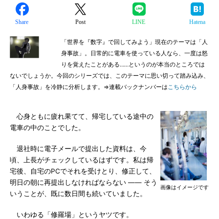
Share
Post
LINE
Hatena
「世界を『数字』で回してみよう」現在のテーマは「人
身事故」。日常的に電車を使っている人なら、一度は怒
りを覚えたことがある……というのが本当のところでは
ないでしょうか。今回のシリーズでは、このテーマに思い切って踏み込み、
「人身事故」を冷静に分析します。⇒連載バックナンバーは
こちらから
心身ともに疲れ果てて、帰宅している途中の
電車の中のことでした。
退社時に電子メールで提出した資料は、今
頃、上長がチェックしているはずです。私は帰
宅後、自宅のPCでそれを受けとり、修正して、
明日の朝に再提出しなければならない ―― そう
画像はイメージです
いうことが、既に数日間も続いていました。
いわゆる「修羅場」というヤツです。