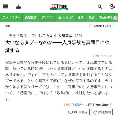
テクノロジー
先端技術
デバイス
センシング
通信
無線
部品/材料
連載
2016年4月25日
世界を「数字」で回してみよう 人身事故（29）
大いなるタブーなのか――人身事故を真面目に検
証する
（1/8 ページ）
電車を日常的な移動手段にしている者にとって、疲れ果てている
時、急いでいる時に発生した人身事故ほど、心が疲弊するものは
ありません。ですが、声を大にして人身事故を批判することはタ
ブーである、という暗黙の了解が、なぜか存在するのです。今回
から始まる新シリーズでは、この「（電車での）人身事故」につ
いて、「感情的に」ではなく「数学的に」検証したいと思いま
す。
[
江端智一
，EE Times Japan]
PC用表示
関連情報