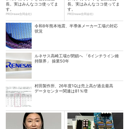
長。実はみんなココ使ってま
長。実はみんなココ使ってま
す。
す。
PR(Dreaw合同会社)
PR(Dreaw合同会社)
令和8年熊本地震、半導体メーカー工場の対応
状況
ルネサス高崎工場が閉鎖へ 「6インチライン維
持限界」 操業50年
村田製作所、26年度1Qは売上高が過去最高
データセンター関連は81％増