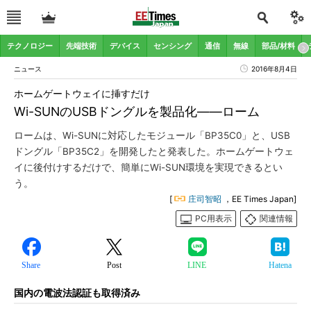
テクノロジー
先端技術
デバイス
センシング
通信
無線
部品/材料
ニュース
2016年8月4日
ホームゲートウェイに挿すだけ
Wi-SUNのUSBドングルを製品化――ローム
ロームは、Wi-SUNに対応したモジュール「BP35C0」と、USB
ドングル「BP35C2」を開発したと発表した。ホームゲートウェ
イに後付けするだけで、簡単にWi-SUN環境を実現できるとい
う。
[
庄司智昭
，EE Times Japan]
PC用表示
関連情報
Share
Post
LINE
Hatena
国内の電波法認証も取得済み