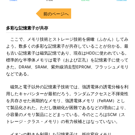
前のページへ
多彩な記憶素子が共存
ここで、メモリ技術とストレージ技術を俯瞰（ふかん）してみ
よう。数多くの多彩な記憶素子が共存していることが分かる。最
も古い記憶素子は磁気記憶であり、現在はHDDに使われている。
標準的な半導体メモリは電子（および正孔）を記憶素子に使って
きた。DRAM、SRAM、紫外線消去型EPROM、フラッシュメモリ
などである。
磁気と電子以外の記憶素子技術では、強誘電体の誘電分極を利
用したキャパシターが最初だろう。ランダムアクセスと不揮発性
を共存させた画期的なメモリ、強誘電体メモリ（FeRAM）とし
て製品化された。ただし微細化が困難であるなどの理由により、
小容量のメモリ製品にとどまっている。今のところはSCM（ス
トレージ・クラス・メモリ）の有力候補とはなっていない。
イオンの動きを利用した記憶素子は、抵抗変化メモリ