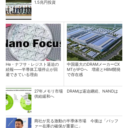
1.5兆円投資
He・ナフサ・レジスト逼迫の
中国最大のDRAMメーカーCX
続報――半導体工場停止が回
MTがIPOへ 増産とHBM開発
避できている理由
で存在感
27年メモリ市場 DRAMは逼迫継続、NANDは
供給緩和へ
商社が見る激動の半導体市場 今後は「バッフ
ァー在庫の確保が重要に」