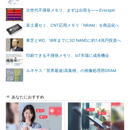
次世代不揮発メモリ、まずは出荷を――Everspin
富士通セミ、CNT応用メモリ「NRAM」を商品化へ
東芝とWD、18年までに3D NANDに約1.4兆円投資へ
印刷できる不揮発メモリ、IoT市場に成長機会
ルネサス「世界最速/高集積」の画像処理用SRAM
あなたにおすすめ