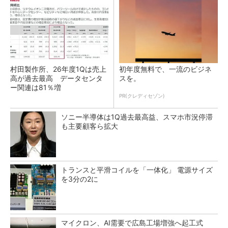
村田製作所、26年度1Qは売上
初年度無料で、一流のビジネ
高が過去最高 データセンタ
スを。
ー関連は81％増
PR(クレディセゾン)
ソニー半導体は1Q過去最高益、スマホ市況停滞
も主要顧客ら拡大
トランスと平滑コイルを「一体化」 電源サイズ
を3分の2に
マイクロン、AI需要で広島工場増強へ起工式