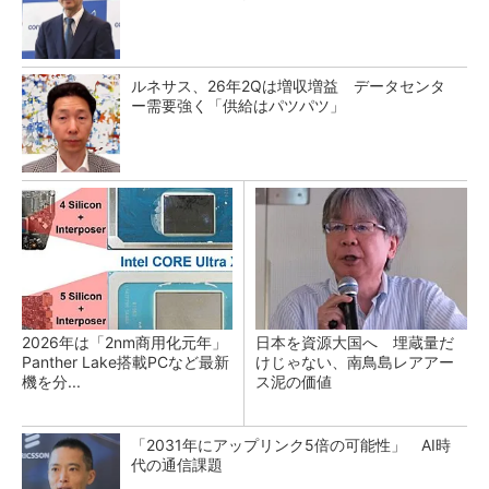
ルネサス、26年2Qは増収増益 データセンタ
ー需要強く「供給はパツパツ」
2026年は「2nm商用化元年」
日本を資源大国へ 埋蔵量だ
Panther Lake搭載PCなど最新
けじゃない、南鳥島レアアー
機を分...
ス泥の価値
「2031年にアップリンク5倍の可能性」 AI時
代の通信課題