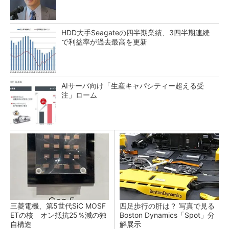
HDD大手Seagateの四半期業績、3四半期連続
で利益率が過去最高を更新
AIサーバ向け「生産キャパシティー超える受
注」ローム
三菱電機、第5世代SiC MOSF
四足歩行の肝は？ 写真で見る
ETの核 オン抵抗25％減の独
Boston Dynamics「Spot」分
自構造
解展示