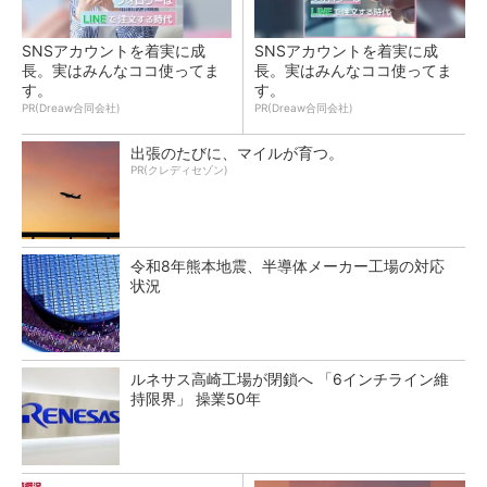
SNSアカウントを着実に成
SNSアカウントを着実に成
長。実はみんなココ使ってま
長。実はみんなココ使ってま
す。
す。
PR(Dreaw合同会社)
PR(Dreaw合同会社)
出張のたびに、マイルが育つ。
PR(クレディセゾン)
令和8年熊本地震、半導体メーカー工場の対応
状況
ルネサス高崎工場が閉鎖へ 「6インチライン維
持限界」 操業50年