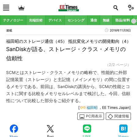
テクノロジー
先端技術
デバイス
センシング
通信
無線
部品/材料
連載
2016年11月9日
福田昭のストレージ通信（45） 抵抗変化メモリの開発動向（4）
SanDiskが語る、ストレージ・クラス・メモリの
信頼性
（2/2 ページ）
SCMとはストレージ・クラス・メモリの略称で、性能的に外部
記憶装置（ストレージ）と主記憶（メインメモリ）の間に位置す
るメモリである。前回は、SanDiskの講演から、SCMの性能とコ
ストに関する比較をメモリセルレベルまで検討した。今回、信頼
性について比較した部分をご紹介する。
[
福田昭
，EE Times Japan]
PC用表示
関連情報
Share
Post
LINE
Hatena