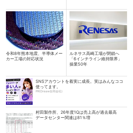
令和8年熊本地震、半導体メー
ルネサス高崎工場が閉鎖へ
カー工場の対応状況
「6インチライン維持限界」
操業50年
SNSアカウントを着実に成長。実はみんなココ
使ってます。
PR(Dreaw合同会社)
村田製作所、26年度1Qは売上高が過去最高
データセンター関連は81％増