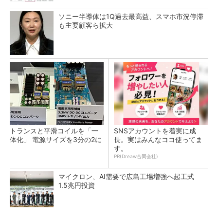
ソニー半導体は1Q過去最高益、スマホ市況停滞
も主要顧客ら拡大
トランスと平滑コイルを「一
SNSアカウントを着実に成
体化」 電源サイズを3分の2に
長。実はみんなココ使ってま
す。
PR(Dreaw合同会社)
マイクロン、AI需要で広島工場増強へ起工式
1.5兆円投資