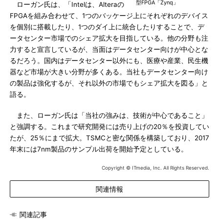
型FPGA「Zynq」
ローガン氏は、「Intelは、Alteraの
FPGAを組み合わせて、1つのバッケージ上にそれぞれのデバイス
を個別に搭載したり、1つのダイ上に統合したりすることで、デ
ータセンター市場でのシェア拡大を目指している。他の分野も注
力すると宣言しているが、当面はデータセンター向けが中心とな
るだろう。国内はデータセンター以外にも、医療や産業、民生機
器など市場が大きい分野が多くある。当社もデータセンター向け
の製品は強化するが、それ以外の市場でもシェア拡大を図る」と
語る。
また、ローガン氏は「当社の強みは、技術が中心であること」
と強調する。これまで研究開発には売り上げの20％を投資してい
たが、25％にまで拡大。TSMCと密な関係を構築しており、2017
年末には7nm製品のサンプル出荷を開始予定としている。
Copyright © ITmedia, Inc. All Rights Reserved.
関連情報
関連記事