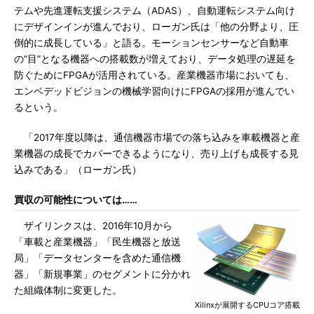
テムや先進運転支援システム（ADAS）、自動運転システム向け
にデザインインが進んでおり、ローガン氏は「他の分野より、圧
倒的に成長している」と語る。モーションセンサーなど自動車
の“目”となる機器への搭載数が増えており、データ処理の遅延を
防ぐためにFPGAが活用されている。産業機器市場においても、
エンベデッドビジョンの機械学習向けにFPGAの採用が進んでい
るという。
「2017年度以降は、通信機器市場での落ち込みを車載機器と産
業機器の成長でカバーできるようになり、売り上げも成長する見
込みである」（ローガン氏）
買収の可能性については……
ザイリンクスは、2016年10月から
「車載と産業機器」「民生機器と放送
局」「データセンターを含めた通信機
器」「新規事業」のセグメントに分かれ
た組織体制に変更した。
Xilinxが展開するCPUコア搭載