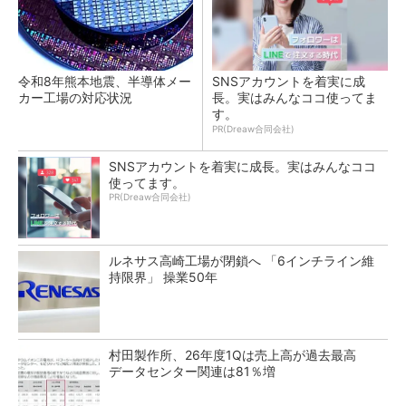
令和8年熊本地震、半導体メー
SNSアカウントを着実に成
カー工場の対応状況
長。実はみんなココ使ってま
す。
PR(Dreaw合同会社)
SNSアカウントを着実に成長。実はみんなココ
使ってます。
PR(Dreaw合同会社)
ルネサス高崎工場が閉鎖へ 「6インチライン維
持限界」 操業50年
村田製作所、26年度1Qは売上高が過去最高
データセンター関連は81％増