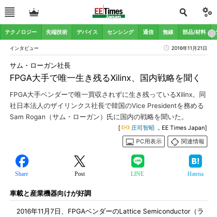
テクノロジー
先端技術
デバイス
センシング
通信
無線
部品/材料
インタビュー
2016年11月21日
サム・ローガン社長
FPGA大手で唯一生き残るXilinx、国内戦略を聞く
FPGA大手ベンダーで唯一買収されずに生き残っているXilinx。同
社日本法人のザイリンクス社長で韓国のVice Presidentを務める
Sam Rogan（サム・ローガン）氏に国内の戦略を聞いた。
[
庄司智昭
，EE Times Japan]
PC用表示
関連情報
Share
Post
LINE
Hatena
車載と産業機器向けが好調
2016年11月7日、FPGAベンダーのLattice Semiconductor（ラ