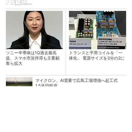
ソニー半導体は1Q過去最高
トランスと平滑コイルを「一
益、スマホ市況停滞も主要顧
体化」 電源サイズを3分の2に
客ら拡大
マイクロン、AI需要で広島工場増強へ起工式
1.5兆円投資
He・ナフサ・レジスト逼迫の続報――半導体工
場停止が回避できている理由