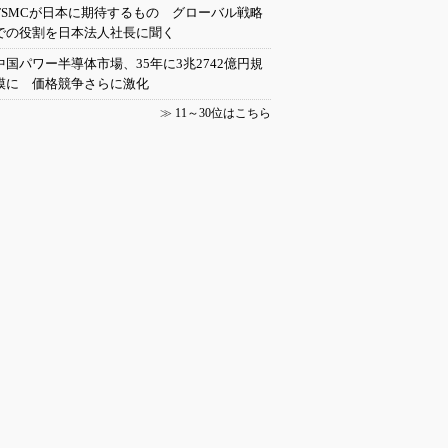
TSMCが日本に期待するもの グローバル戦略
での役割を日本法人社長に聞く
中国パワー半導体市場、35年に3兆2742億円規
模に 価格競争さらに激化
≫
11～30位はこちら