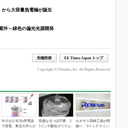
」から大容量負電極が誕生
深紫外～緑色の偏光光源開発
先端技術
EE Times Japan トップ
Copyright © ITmedia, Inc. All Rights Reserved.
Wi-Fiの2.4GHz帯電波
高価なるつぼ不要、3.
ルネサス高崎工場が閉
で発電、東北大学らが
5インチ酸化ガリウム
鎖へ 「6インチライン