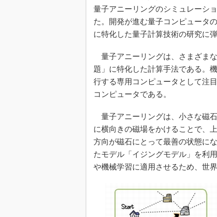
光伝送技
量子アニーリングのシミュレーシ
“異端児
た。開発が進む量子コンピュータ
改革、執
に特化した量子計算技術の研究に
イノベー
量子アニーリングは、さまざまな
JASA発
題」に特化した計算手法である。
IHSア
行する専用コンピュータとして注
「英語に
ための新
コンピュータである。
量子アニーリングは、小さな磁石
に横向きの磁場をかけることで、
方向が磁石にとって最善の状態に
たモデル「イジングモデル」を利
や機械学習に適用させるため、世