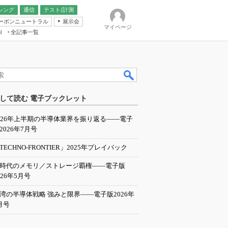
シング
通信
テスト/計測
ーボンニュートラル
展示会
マイページ
全記事一覧
l
ンピューティング
して読む 電子ブックレット
IER
026年上半期の半導体業界を振り返る――電子
2026年7月号
TECHNO-FRONTIER」2025年プレイバック
I時代のメモリ／ストレージ覇権――電子版
026年5月号
湾の半導体戦略 強みと限界――電子版2026年
月号