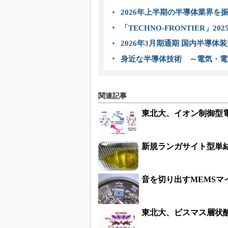
2026年上半期の半導体業界を振
「TECHNO-FRONTIER」2
2026年3月期通期 国内半導体
身近な半導体技術 ～電気・電
関連記事
東北大、イオン制御型
新規ランガサイト型単
音を切り出すMEMSマ
東北大、ビスマス層状