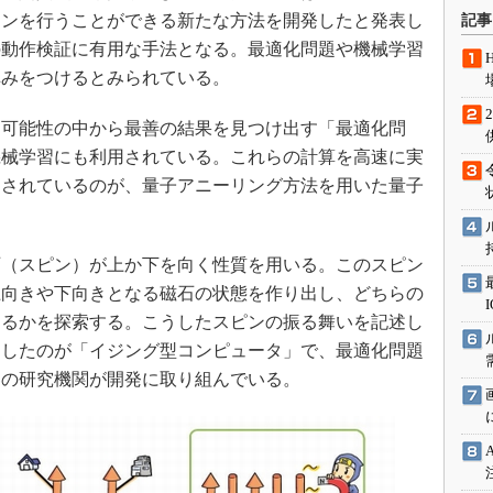
術を知る
ョンを行うことができる新たな方法を開発したと発表し
記事
エンジニア”が仕掛けた社内
の動作検証に有用な手法となる。最適化問題や機械学習
念の180日
弾みをつけるとみられている。
ションは日本を救うのか
可能性の中から最善の結果を見つけ出す「最適化問
IoT通信
機械学習にも利用されている。これらの計算を高速に実
ナリスト「未来展望」
目されているのが、量子アニーリング方法を用いた量子
愛されないエンジニア」の
行動論
（スピン）が上か下を向く性質を用いる。このスピン
上向きや下向きとなる磁石の状態を作り出し、どちらの
なるかを探索する。こうしたスピンの振る舞いを記述し
用したのが「イジング型コンピュータ」で、最適化問題
界の研究機関が開発に取り組んでいる。