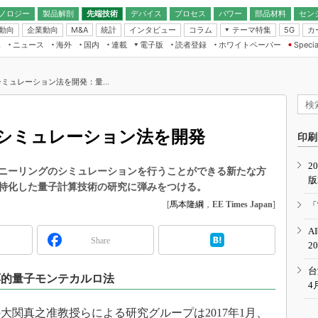
ノロジー
製品解剖
先端技術
デバイス
プロセス
パワー
部品材料
セン
動向
企業動向
統計
インタビュー
コラム
テーマ特集
カ
M&A
5G
ギー
ナログ
無線
集
ニュース
海外
国内
連載
電子版
読者登録
ホワイトペーパー
Specia
フィジカルAI
IoT・エッジコ
モリ
EXPO
Microchip情報
ストレージ通信
EE Times Japan×EDN Japan統合電
エッジAI
子版
I
SEMICON Japan
ミュレーション法を開発：量...
デバイス通信
パワーエレクトロニクス
電子ブックレット
イコン
CEATEC
のナノフォーカス
半導体後工程
GA
EdgeTech＋
業界スコープ
シミュレーション法を開発
読者調査（EE Times Research）
印刷
TECHNO-FRONT
のエレ・組み込みプレイバ
カーボンニュートラル
2
人とくるま展
ニーリングのシミュレーションを行うことができる新たな方
版
IoT
直前エンジニアの社会人大
特化した量子計算技術の研究に弾みをつける。
電源設計（EDN Japan）
[
馬本隆綱
，
EE Times Japan
]
「
数字」で回してみよう
エレクトロニクス入門（EDN
A
Japan）
ード ～Behind the
Share
2
rd
年で起こったこと、次の10年
台
応的量子モンテカルロ法
こと
4
で探るアジアの新トレンド
関真之准教授らによる研究グループは2017年1月、