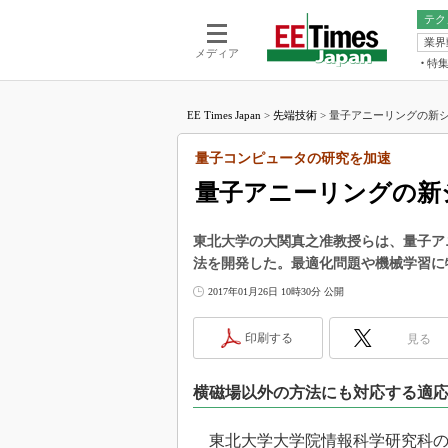
テク
業界
電池／エネル
ア
メディア
特
メ
福田昭の
LS
EE Times Japan
>
先端技術
>
量子アニーリングの新シ
福田昭の
マ
湯之上隆
量子コンピュータの研究を加速
FP
大山聡の
量子アニーリングの新
大原雄介
ック
東北大学の大関真之准教授らは、量子ア
リタイア
法を開発した。最適化問題や機械学習に
学漂流記
2017年01月26日 10時30分 公開
世界を「
踊るバズワ
印刷する
見る
Buzzwo
この10
横磁場以外の方法にも対応する適
で起こる
製品分解
東北大学大学院情報科学研究科の大