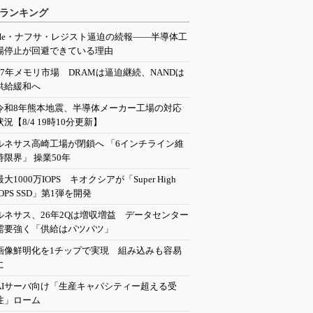
ランキング
He・ナフサ・レジスト逼迫の続報――半導体工
場停止が回避できている理由
27年メモリ市場 DRAMは逼迫継続、NANDは
供給緩和へ
令和8年熊本地震、半導体メーカー工場の対応
状況【8/4 19時10分更新】
ルネサス高崎工場が閉鎖へ 「6インチライン維
持限界」 操業50年
最大1000万IOPS キオクシアが「Super High
IOPS SSD」第1弾を開発
ルネサス、26年2Qは増収増益 データセンター
需要強く「供給はパツパツ」
画像鮮明化を1チップで実現 組み込みも容易
に
AIサーバ向け「生産キャパシティー超える受
注」ローム