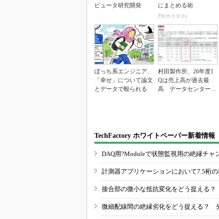
ピュータ研究開発
にまとめる術
PR(カイタヨ)
ぼっち系エンジニア、
村田製作所、26年度1
「幸せ」について論文
Qは売上高が過去最
とデータで殴られる
高 データセンター関
連は81％増
TechFactory ホワイトペーパー新着情報
DAQ用?Moduleで状態監視用の絶縁
計測器アプリケーションにおいて7.5桁
接合部の微小な抵抗変化をどう捉える？
微細配線間の絶縁劣化をどう捉える？ 