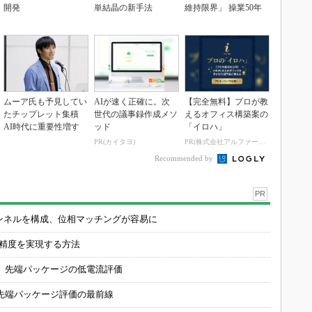
開発
単結晶の新手法
維持限界」 操業50年
ムーア氏も予見してい
AIが速く正確に。次
【完全無料】プロが教
たチップレット集積
世代の議事録作成メソ
えるオフィス構築案の
AI時代に重要性増す
ッド
「イロハ」
PR(カイタヨ)
PR(株式会社アルファーテクノ)
Recommended by
PR
チャンネルを構成、位相マッチングが容易に
の精度を実現する方法
 先端パッケージの低電流評価
先端パッケージ評価の最前線