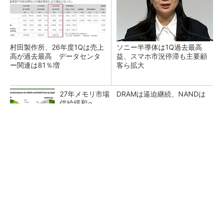
村田製作所、26年度1Qは売上
ソニー半導体は1Q過去最高
高が過去最高 データセンタ
益、スマホ市況停滞も主要顧
ー関連は81％増
客ら拡大
27年メモリ市場 DRAMは逼迫継続、NANDは
供給緩和へ
マイクロン、AI需要で広島工場増強へ起工式
1.5兆円投資
ルネサス、26年2Qは増収増益 データセンタ
ー需要強く「供給はパツパツ」