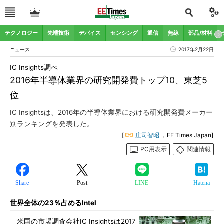
テクノロジー
先端技術
デバイス
センシング
通信
無線
部品/材料
ニュース
2017年2月22日
IC Insights調べ
2016年半導体業界の研究開発費トップ10、東芝5
位
IC Insightsは、2016年の半導体業界における研究開発費メーカー
別ランキングを発表した。
[
庄司智昭
，EE Times Japan]
PC用表示
関連情報
Share
Post
LINE
Hatena
世界全体の23％占めるIntel
米国の市場調査会社IC Insightsは2017