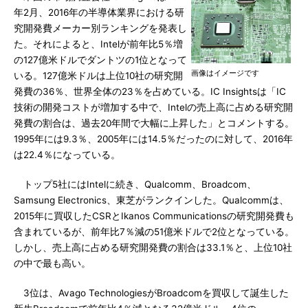
年2月、2016年の半導体業界における研
究開発費メーカー別ランキングを発表し
た。それによると、Intelが前年比5％増
の127億米ドルでダントツの1位となって
画像はイメージです
いる。127億米ドルは上位10社の研究開
発費の36％、世界全体の23％を占めている。IC Insightsは「IC
技術の開発コストが増加する中で、Intelの売上高に占める研究開
発費の割合は、過去20年間で大幅に上昇した」とコメントする。
1995年には9.3％、2005年には14.5％だったのに対して、2016年
は22.4％になっている。
トップ5社にはIntelに続き、Qualcomm、Broadcom、
Samsung Electronics、東芝がランクインした。Qualcommは、
2015年に買収したCSRとIkanos Communicationsの研究開発費も
含まれているが、前年比7％減の51億米ドルで2位となっている。
しかし、売上高に占める研究開発費の割合は33.1％と、上位10社
の中で最も高い。
3位は、Avago TechnologiesがBroadcomを買収して誕生した