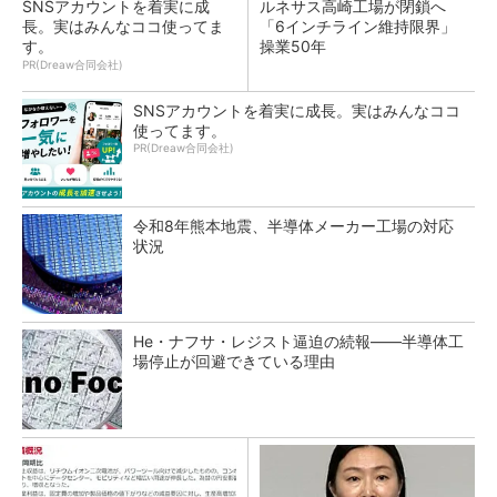
SNSアカウントを着実に成
ルネサス高崎工場が閉鎖へ
長。実はみんなココ使ってま
「6インチライン維持限界」
す。
操業50年
PR(Dreaw合同会社)
SNSアカウントを着実に成長。実はみんなココ
使ってます。
PR(Dreaw合同会社)
令和8年熊本地震、半導体メーカー工場の対応
状況
He・ナフサ・レジスト逼迫の続報――半導体工
場停止が回避できている理由