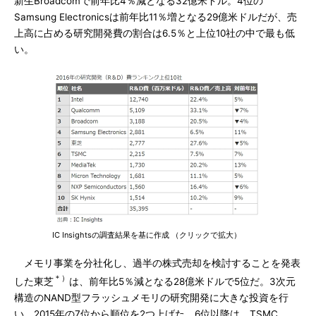
新生Broadcomで前年比4％減となる32億米ドル。4位の
Samsung Electronicsは前年比11％増となる29億米ドルだが、売
上高に占める研究開発費の割合は6.5％と上位10社の中で最も低
い。
IC Insightsの調査結果を基に作成 （クリックで拡大）
メモリ事業を分社化し、過半の株式売却を検討することを発表
＊）
した東芝
は、前年比5％減となる28億米ドルで5位だ。3次元
構造のNAND型フラッシュメモリの研究開発に大きな投資を行
い、2015年の7位から順位を2つ上げた。6位以降は、TSMC、