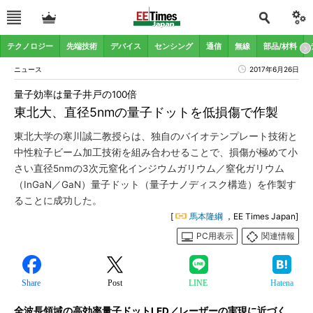
テクノロジー
先端技術
デバイス
センシング
通信
無線
部品/材料
ニュース
2017年6月26日
量子効率は量子井戸の100倍
東北大、直径5nmの量子ドットを低損傷で作製
東北大学の寒川誠二教授らは、独自のバイオテンプレート技術と
中性粒子ビーム加工技術を組み合わせることで、損傷が極めて小
さい直径5nmの3次元窒化インジウムガリウム／窒化ガリウム
（InGaN／GaN）量子ドット（量子ナノディスク構造）を作製す
ることに成功した。
[
馬本隆綱
，EE Times Japan]
PC用表示
関連情報
Share
Post
LINE
Hatena
全波長領域の高効率量子ドットLED／レーザーの実現に近づく