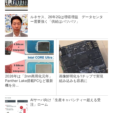
ルネサス、26年2Qは増収増益 データセンタ
ー需要強く「供給はパツパツ」
2026年は「2nm商用化元年」
画像鮮明化を1チップで実現
Panther Lake搭載PCなど最新
組み込みも容易に
機を分...
AIサーバ向け「生産キャパシティー超える受
注」ローム