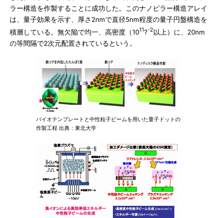
ラー構造を作製することに成功した。このナノピラー構造アレイ
は、量子効果を示す、厚さ2nmで直径5nm程度の量子円盤構造を
11
-2
積層している。無欠陥で均一、高密度（10
?
以上）に、20nm
の等間隔で2次元配置されているという。
バイオテンプレートと中性粒子ビームを用いた量子ドットの
作製工程 出典：東北大学