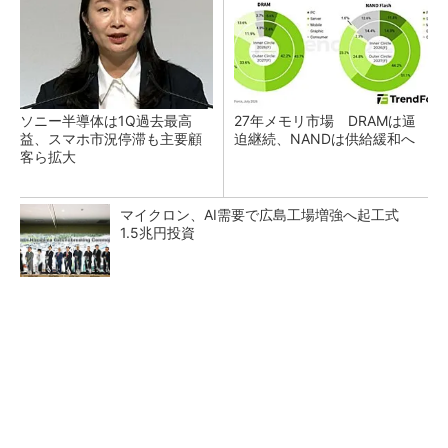
ソニー半導体は1Q過去最高
27年メモリ市場 DRAMは逼
益、スマホ市況停滞も主要顧
迫継続、NANDは供給緩和へ
客ら拡大
マイクロン、AI需要で広島工場増強へ起工式
1.5兆円投資
SNSアカウントを着実に成長。実はみんなココ
使ってます。
PR(Dreaw合同会社)
ルネサス、26年2Qは増収増益 データセンタ
ー需要強く「供給はパツパツ」