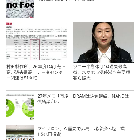
村田製作所、26年度1Qは売上
ソニー半導体は1Q過去最高
高が過去最高 データセンタ
益、スマホ市況停滞も主要顧
ー関連は81％増
客ら拡大
27年メモリ市場 DRAMは逼迫継続、NANDは
供給緩和へ
マイクロン、AI需要で広島工場増強へ起工式
1.5兆円投資