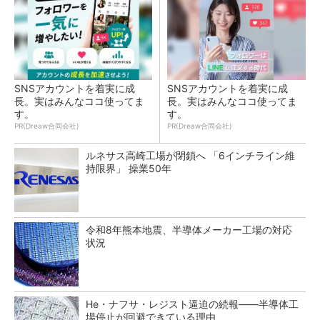
SNSアカウントを着実に成
SNSアカウントを着実に成
長。実はみんなココ使ってま
長。実はみんなココ使ってま
す。
す。
PR(Dreaw合同会社)
PR(Dreaw合同会社)
ルネサス高崎工場が閉鎖へ 「6インチライン維
持限界」 操業50年
令和8年熊本地震、半導体メーカー工場の対応
状況
He・ナフサ・レジスト逼迫の続報――半導体工
場停止が回避できている理由