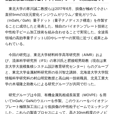
東北大学の寒川誠二教授らは2017年6月、損傷が極めて小さい
直径5nmの3次元窒化インジウムガリウム／窒化ガリウム
（InGaN／GaN）量子ドット（量子ナノディスク構造）を作製す
ることに成功したと発表した。独自のバイオテンプレート技術と
中性粒子ビーム加工技術を組み合わせることで実現した。全波長
領域の高効率量子ドットLEDやレーザーの実現に近づく成果とみ
られている。
今回の研究は、東北大学材料科学高等研究所（AIMR）およ
び、流体科学研究所（IFS）の寒川氏と肥後昭男助教（現在は東
京大学大規模集積システム設計教育研究センター）らのグループ
と、東北大学金属材料研究所の谷川智之講師、北海道大学大学院
情報科学研究科の村山明宏教授と高山純一技術職員、北見工業大
学の木場隆之助教らによる研究グループが共同で行った。
研究グループは今回、有機金属気相成長装置（MOVPE）を用
いてInGaN／GaNのウエハーを作製。このウエハーをバイオテン
プレート極限加工法により低損傷の中性粒子ビームでエッチング
した。これらの製造プロセスによって、高さ30nm程度のナノピ