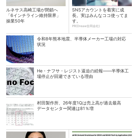
ルネサス高崎工場が閉鎖へ
SNSアカウントを着実に成
「6インチライン維持限界」
長。実はみんなココ使ってま
操業50年
す。
PR(Dreaw合同会社)
令和8年熊本地震、半導体メーカー工場の対応
状況
He・ナフサ・レジスト逼迫の続報――半導体工
場停止が回避できている理由
村田製作所、26年度1Qは売上高が過去最高
データセンター関連は81％増