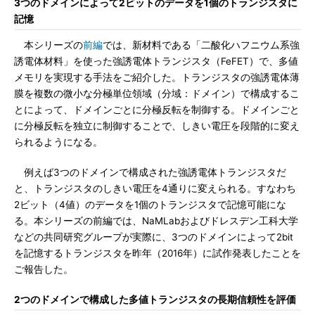
3つのドメインによって2ビットのデータを1個のトランジスタに
記憶
本シリーズの
前編
では、新材料である「二酸化ハフニウム系強
誘電体材料」を使った強誘電体トランジスタ（FeFET）で、多値
メモリを実現する手法をご紹介した。トランジスタの強誘電体薄
膜を複数の微小な分極単位領域（分域：ドメイン）で構成するこ
とによって、ドメインごとに分極反転を制御する。ドメインごと
に分極反転を独立に制御することで、しきい電圧を段階的に変え
られるようになる。
例えば3つのドメインで構成された強誘電体トランジスタだ
と、トランジスタのしきい電圧を4通りに変えられる。すなわち
2ビット（4値）のデータを1個のトランジスタで記憶可能にな
る。本シリーズの前編では、NaMLabおよびドレスデン工科大学
などの共同研究グループが実際に、3つのドメインによって2bit
を記憶するトランジスタを昨年（2016年）に試作発表したことを
ご報告した。
2つのドメインで構成した多値トランジスタの長期信頼性を評価