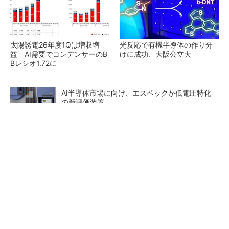
太陽誘電26年度1Qは増収増
光反応で有機半導体の作り分
益 AI需要でコンデンサーのB
けに成功、大阪公立大
Bレシオ1.72に
AI半導体市場に向け、エスペックが低電圧特化
の新評価装置
発光層を結晶化させた「薄膜結晶有機EL」を開
発、富山大
三菱電機、第5世代SiC MOSFETの核 オン抵
抗25％減の独自構造