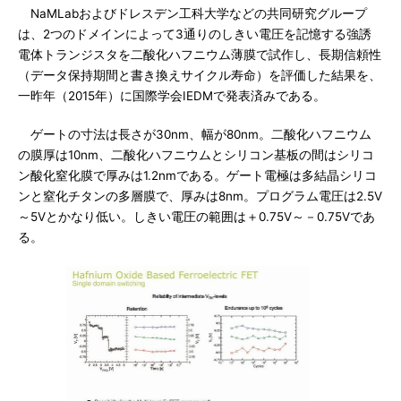
NaMLabおよびドレスデン工科大学などの共同研究グループ
は、2つのドメインによって3通りのしきい電圧を記憶する強誘
電体トランジスタを二酸化ハフニウム薄膜で試作し、長期信頼性
（データ保持期間と書き換えサイクル寿命）を評価した結果を、
一昨年（2015年）に国際学会IEDMで発表済みである。
ゲートの寸法は長さが30nm、幅が80nm。二酸化ハフニウム
の膜厚は10nm、二酸化ハフニウムとシリコン基板の間はシリコ
ン酸化窒化膜で厚みは1.2nmである。ゲート電極は多結晶シリコ
ンと窒化チタンの多層膜で、厚みは8nm。プログラム電圧は2.5V
～5Vとかなり低い。しきい電圧の範囲は＋0.75V～－0.75Vであ
る。