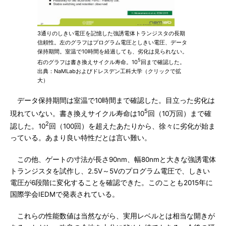
3通りのしきい電圧を記憶した強誘電体トランジスタの長期
信頼性。左のグラフはプログラム電圧としきい電圧、データ
保持期間。室温で10時間を経過しても、劣化は見られない。
5
右のグラフは書き換えサイクル寿命。10
回まで確認した。
出典：NaMLabおよびドレスデン工科大学（クリックで拡
大）
データ保持期間は室温で10時間まで確認した。目立った劣化は
5
現れていない。書き換えサイクル寿命は10
回（10万回）まで確
2
認した。10
回（100回）を超えたあたりから、徐々に劣化が始ま
っている。あまり良い特性だとは言い難い。
この他、ゲートの寸法が長さ90nm、幅80nmと大きな強誘電体
トランジスタを試作し、2.5V～5Vのプログラム電圧で、しきい
電圧が6段階に変化することを確認できた。このことも2015年に
国際学会IEDMで発表されている。
これらの性能数値は当然ながら、実用レベルとは相当な開きが