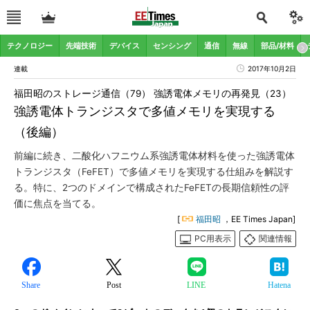
テクノロジー
先端技術
デバイス
センシング
通信
無線
部品/材料
連載
2017年10月2日
福田昭のストレージ通信（79） 強誘電体メモリの再発見（23）
強誘電体トランジスタで多値メモリを実現する
（後編）
前編に続き、二酸化ハフニウム系強誘電体材料を使った強誘電体
トランジスタ（FeFET）で多値メモリを実現する仕組みを解説す
る。特に、2つのドメインで構成されたFeFETの長期信頼性の評
価に焦点を当てる。
[
福田昭
，EE Times Japan]
PC用表示
関連情報
Share
Post
LINE
Hatena