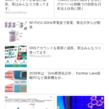
長。実はみんなココ使ってま
グローバル戦略での役割を日
す。
本法人社長に聞く
PR(Dreaw合同会社)
Wi-Fiの2.4GHz帯電波で発電、東北大学らが開
発
SNSアカウントを着実に成長。実はみんなココ
使ってます。
PR(Dreaw合同会社)
2026年は「2nm商用化元年」 Panther Lake搭
載PCなど最新機を分...