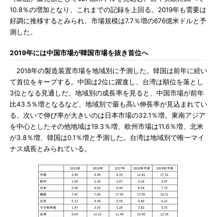
10.8％の増加となり、これまでの記録を上回る。2019年も需要は
好調に推移するとみられ、市場規模は7.7％増の676億米ドルと予
測した。
2019年には中国市場が韓国市場を抜き首位へ
2018年の製造装置市場を地域別に予測した。韓国は前年に続い
て首位をキープする。中国は2位に躍進し、台湾は順位を落とし
3位となる見通しだ。地域別の成長率を見ると、中国市場が前年
比43.5％増となるなど、地域別で最も高い伸長率が見込まれてい
る。次いで伸び率が大きいのは日本市場の32.1％増。東南アジア
を中心としたその他地域は19.3％増、欧州市場は11.6％増、北米
が3.8％増、韓国は0.1％増と予測した。台湾は地域別で唯一マイ
ナス成長とみられている。