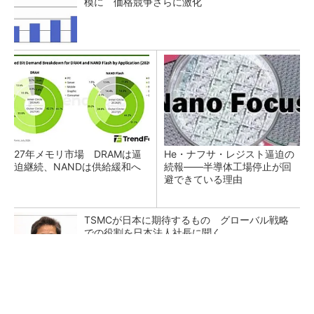
模に 価格競争さらに激化
27年メモリ市場 DRAMは逼
He・ナフサ・レジスト逼迫の
迫継続、NANDは供給緩和へ
続報――半導体工場停止が回
避できている理由
TSMCが日本に期待するもの グローバル戦略
での役割を日本法人社長に聞く
HDD大手Seagateの四半期業績、3四半期連続
で利益率が過去最高を更新