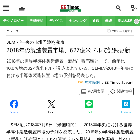
テクノロジー
先端技術
デバイス
センシング
通信
無線
部品/材料
ニュース
2018年7月11日
SEMIが年央の市場予測を発表
2018年の製造装置市場、627億米ドルで記録更新
2018年の世界半導体製造装置（新品）販売額として、前年比
10.8％増の627億米ドルが見込まれている。SEMIが2018年年央に
おける半導体製造装置市場の予測を発表した。
[
馬本隆綱
，EE Times Japan]
PC用表示
関連情報
Share
Post
LINE
Hatena
SEMIは2018年7月9日（米国時間）、2018年年央における世界
半導体製造装置市場の予測を発表した。2018年の半導体製造装置
（新品）販売額として627億米ドルを見込む。前年実績に比べて