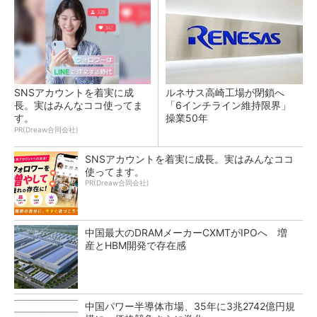
SNSアカウントを着実に成
ルネサス高崎工場が閉鎖へ
長。実はみんなココ使ってま
「6インチライン維持限界」
す。
操業50年
PR(Dreaw合同会社)
SNSアカウントを着実に成長。実はみんなココ
使ってます。
PR(Dreaw合同会社)
中国最大のDRAMメーカーCXMTがIPOへ 増
産とHBM開発で存在感
中国パワー半導体市場、35年に3兆2742億円規