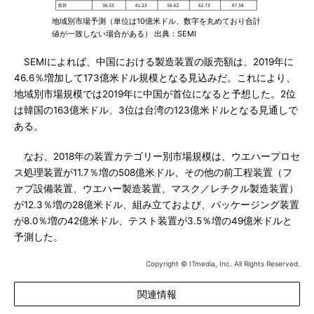
地域別市場予測（単位は10億米ドル、数字を丸めており合計
値が一致しない場合がある） 出典：SEMI
SEMIによれば、中国における製造装置の販売額は、2019年に
46.6％増加して173億米ドル規模となる見込みだ。これにより、
地域別市場規模では2019年に中国が首位になると予想した。2位
は韓国の163億米ドル、3位は台湾の123億米ドルとなる見通しで
ある。
なお、2018年の装置カテゴリー別市場規模は、ウエハープロセ
ス処理装置が11.7％増の508億米ドル、その他の前工程装置（フ
ァブ設備装置、ウエハー製造装置、マスク／レチクル製造装置）
が12.3％増の28億米ドル、組み立ておよび、パッケージング装置
が8.0％増の42億米ドル、テスト装置が3.5％増の49億米ドルと
予測した。
Copyright © ITmedia, Inc. All Rights Reserved.
関連情報