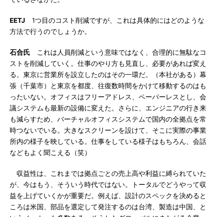
EETJ
1つ目のコスト削減ですが、これは具体的にはどのような
方法で行うのでしょうか。
石合氏
これは人員削減という意味ではなく、合理的に無駄なコ
ストを削減していく。仕事のやり方も見直し、必要があれば変え
る。東京に営業所を設立したのはその一環だ。（本社がある）幕
張（千葉市）と東京を都度、往復数時間をかけて移動するのはも
ったいない。オフィスはフリーアドレス、ペーパーレスとし、会
議システムも最新の設備に変えた。さらに、エンジニアの行き来
も減らすため、バーチャルオフィスシステムで国内の全拠点を常
時つないでいる。大きなスクリーンを設けて、そこに実際の事業
所内の様子を映している。仕事をしている様子はもちろん、会話
などもよく聞こえる（笑）
収益性は、これまでは拠点ごとの売上高や利益に縛られていた
が、今はもう、そういう時代ではない。トータルでどうやって収
益を上げていくかが重要だ。例えば、設計のスペックを決めると
ころは米国、部品を選定して発注するのは台湾、製造は中国、と