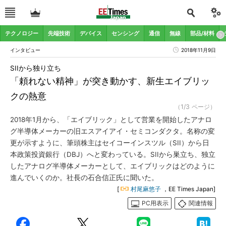
テクノロジー
先端技術
デバイス
センシング
通信
無線
部品/材料
インタビュー
2018年11月9日
SIIから独り立ち
「頼れない精神」が突き動かす、新生エイブリッ
クの熱意
（1/3 ページ）
2018年1月から、「エイブリック」として営業を開始したアナロ
グ半導体メーカーの旧エスアイアイ・セミコンダクタ。名称の変
更が示すように、筆頭株主はセイコーインスツル（SII）から日
本政策投資銀行（DBJ）へと変わっている。SIIから巣立ち、独立
したアナログ半導体メーカーとして、エイブリックはどのように
進んでいくのか。社長の石合信正氏に聞いた。
[
村尾麻悠子
，EE Times Japan]
PC用表示
関連情報