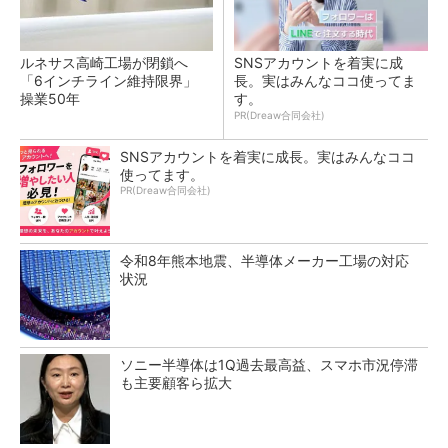
ルネサス高崎工場が閉鎖へ
SNSアカウントを着実に成
「6インチライン維持限界」
長。実はみんなココ使ってま
操業50年
す。
PR(Dreaw合同会社)
SNSアカウントを着実に成長。実はみんなココ
使ってます。
PR(Dreaw合同会社)
令和8年熊本地震、半導体メーカー工場の対応
状況
ソニー半導体は1Q過去最高益、スマホ市況停滞
も主要顧客ら拡大