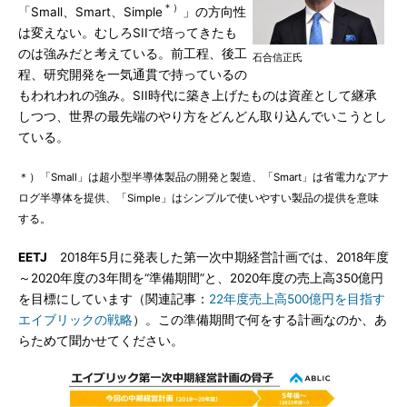
＊）
「Small、Smart、Simple
」の方向性
は変えない。むしろSIIで培ってきたも
のは強みだと考えている。前工程、後工
石合信正氏
程、研究開発を一気通貫で持っているの
もわれわれの強み。SII時代に築き上げたものは資産として継承
しつつ、世界の最先端のやり方をどんどん取り込んでいこうとし
ている。
＊）「Small」は超小型半導体製品の開発と製造、「Smart」は省電力なアナ
ログ半導体を提供、「Simple」はシンプルで使いやすい製品の提供を意味
する。
EETJ
2018年5月に発表した第一次中期経営計画では、2018年度
～2020年度の3年間を“準備期間”と、2020年度の売上高350億円
を目標にしています（関連記事：
22年度売上高500億円を目指す
エイブリックの戦略
）。この準備期間で何をする計画なのか、あ
らためて聞かせてください。