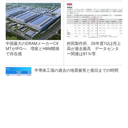
中国最大のDRAMメーカーCX
村田製作所、26年度1Qは売上
MTがIPOへ 増産とHBM開発
高が過去最高 データセンタ
で存在感
ー関連は81％増
半導体工場の過去の地震被害と復旧までの時間
ルネサス、26年2Qは増収増益 データセンタ
ー需要強く「供給はパツパツ」