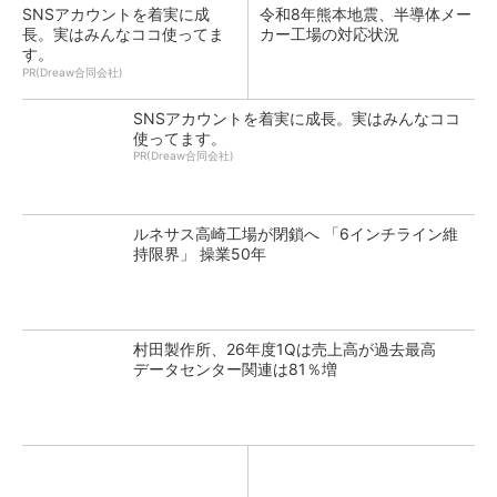
SNSアカウントを着実に成
令和8年熊本地震、半導体メー
長。実はみんなココ使ってま
カー工場の対応状況
す。
PR(Dreaw合同会社)
SNSアカウントを着実に成長。実はみんなココ
使ってます。
PR(Dreaw合同会社)
ルネサス高崎工場が閉鎖へ 「6インチライン維
持限界」 操業50年
村田製作所、26年度1Qは売上高が過去最高
データセンター関連は81％増