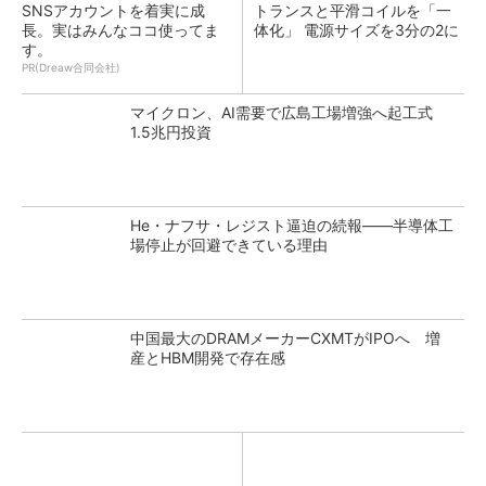
SNSアカウントを着実に成
トランスと平滑コイルを「一
長。実はみんなココ使ってま
体化」 電源サイズを3分の2に
す。
PR(Dreaw合同会社)
マイクロン、AI需要で広島工場増強へ起工式
1.5兆円投資
He・ナフサ・レジスト逼迫の続報――半導体工
場停止が回避できている理由
中国最大のDRAMメーカーCXMTがIPOへ 増
産とHBM開発で存在感