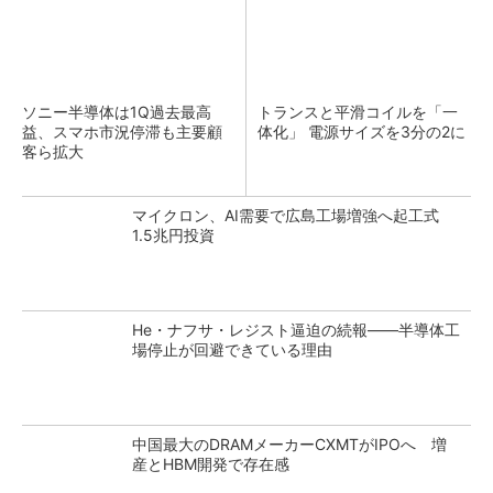
ソニー半導体は1Q過去最高
トランスと平滑コイルを「一
益、スマホ市況停滞も主要顧
体化」 電源サイズを3分の2に
客ら拡大
マイクロン、AI需要で広島工場増強へ起工式
1.5兆円投資
He・ナフサ・レジスト逼迫の続報――半導体工
場停止が回避できている理由
中国最大のDRAMメーカーCXMTがIPOへ 増
産とHBM開発で存在感