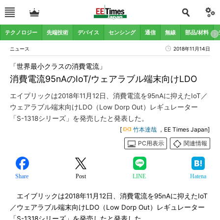
テクノロジー
先端技術
デバイス
センシング
通信
無線
部品/材料
ニュース
2018年11月14日
「世界最小クラスの消費電流」
消費電流95nAのIoT/ウェアラブル端末向けLDO
エイブリックは2018年11月12日、消費電流を95nAに抑えたIoT／
ウェアラブル端末向けLDO（Low Dorp Out）レギュレーター
「S-1318シリーズ」を発売したと発表した。
[
竹本達哉
，EE Times Japan]
PC用表示
関連情報
Share
Post
LINE
Hatena
エイブリックは2018年11月12日、消費電流を95nAに抑えたIoT
／ウェアラブル端末向けLDO（Low Dorp Out）レギュレーター
「S-1318シリーズ」を発売したと発表した。