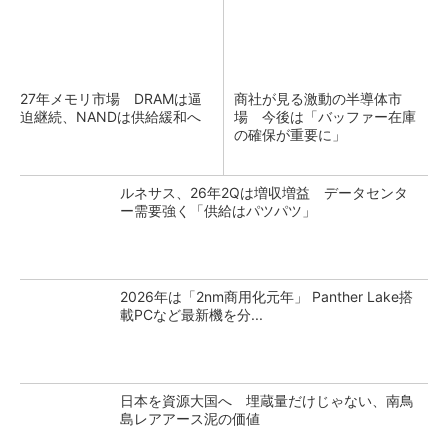
27年メモリ市場 DRAMは逼
商社が見る激動の半導体市
迫継続、NANDは供給緩和へ
場 今後は「バッファー在庫
の確保が重要に」
ルネサス、26年2Qは増収増益 データセンタ
ー需要強く「供給はパツパツ」
2026年は「2nm商用化元年」 Panther Lake搭
載PCなど最新機を分...
日本を資源大国へ 埋蔵量だけじゃない、南鳥
島レアアース泥の価値