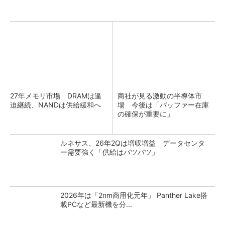
27年メモリ市場 DRAMは逼
商社が見る激動の半導体市
迫継続、NANDは供給緩和へ
場 今後は「バッファー在庫
の確保が重要に」
ルネサス、26年2Qは増収増益 データセンタ
ー需要強く「供給はパツパツ」
2026年は「2nm商用化元年」 Panther Lake搭
載PCなど最新機を分...