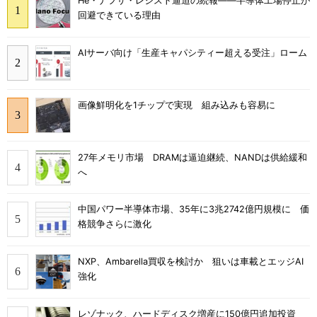
He・ナフサ・レジスト逼迫の続報――半導体工場停止が
回避できている理由
AIサーバ向け「生産キャパシティー超える受注」ローム
画像鮮明化を1チップで実現 組み込みも容易に
27年メモリ市場 DRAMは逼迫継続、NANDは供給緩和
へ
中国パワー半導体市場、35年に3兆2742億円規模に 価
格競争さらに激化
NXP、Ambarella買収を検討か 狙いは車載とエッジAI
強化
レゾナック、ハードディスク増産に150億円追加投資