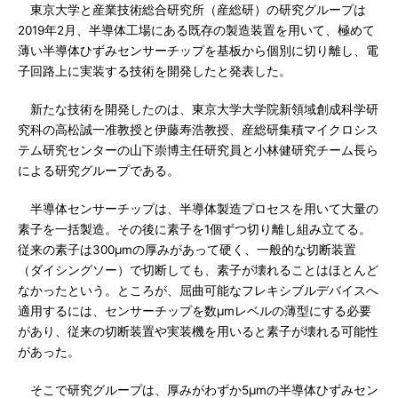
東京大学と産業技術総合研究所（産総研）の研究グループは
2019年2月、半導体工場にある既存の製造装置を用いて、極めて
薄い半導体ひずみセンサーチップを基板から個別に切り離し、電
子回路上に実装する技術を開発したと発表した。
新たな技術を開発したのは、東京大学大学院新領域創成科学研
究科の高松誠一准教授と伊藤寿浩教授、産総研集積マイクロシス
テム研究センターの山下崇博主任研究員と小林健研究チーム長ら
による研究グループである。
半導体センサーチップは、半導体製造プロセスを用いて大量の
素子を一括製造。その後に素子を1個ずつ切り離し組み立てる。
従来の素子は300μmの厚みがあって硬く、一般的な切断装置
（ダイシングソー）で切断しても、素子が壊れることはほとんど
なかったという。ところが、屈曲可能なフレキシブルデバイスへ
適用するには、センサーチップを数μmレベルの薄型にする必要
があり、従来の切断装置や実装機を用いると素子が壊れる可能性
があった。
そこで研究グループは、厚みがわずか5μmの半導体ひずみセン