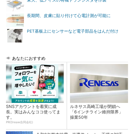
東大、低ノイズの有機トランジスタを作製
長期間、皮膚に貼り付けて心電計測が可能に
PET基板上にセンサーなど電子部品をはんだ付け
あなたにおすすめ
SNSアカウントを着実に成
ルネサス高崎工場が閉鎖へ
長。実はみんなココ使ってま
「6インチライン維持限界」
す。
操業50年
PR(Dreaw合同会社)