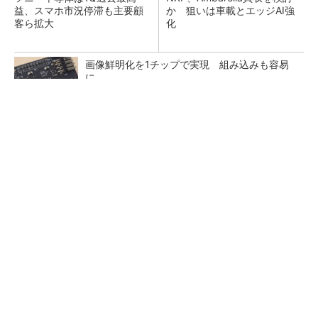
益、スマホ市況停滞も主要顧
か 狙いは車載とエッジAI強
客ら拡大
化
画像鮮明化を1チップで実現 組み込みも容易
に
Wi-Fiの2.4GHz帯電波で発電、東北大学らが開
発
TSMCが日本に期待するもの グローバル戦略
での役割を日本法人社長に聞く