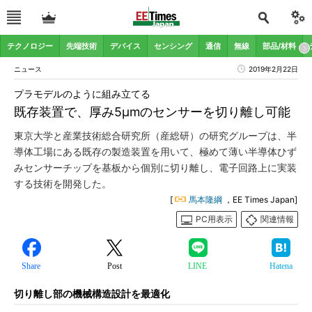
テクノロジー
先端技術
デバイス
センシング
通信
無線
部品/材料
ニュース
2019年2月22日
プラモデルのように組み立てる
既存装置で、厚み5μmのセンサーを切り離し可能
東京大学と産業技術総合研究所（産総研）の研究グループは、半
導体工場にある既存の製造装置を用いて、極めて薄い半導体ひず
みセンサーチップを基板から個別に切り離し、電子回路上に実装
する技術を開発した。
[
馬本隆綱
，EE Times Japan]
PC用表示
関連情報
Share
Post
LINE
Hatena
切り離し部の機械構造設計を最適化