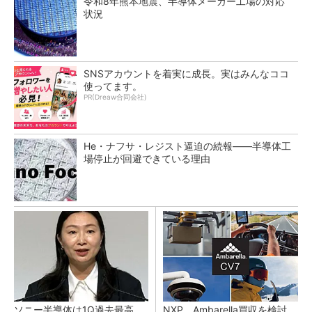
令和8年熊本地震、半導体メーカー工場の対応
状況
SNSアカウントを着実に成長。実はみんなココ
使ってます。
PR(Dreaw合同会社)
He・ナフサ・レジスト逼迫の続報――半導体工
場停止が回避できている理由
ソニー半導体は1Q過去最高
NXP、Ambarella買収を検討