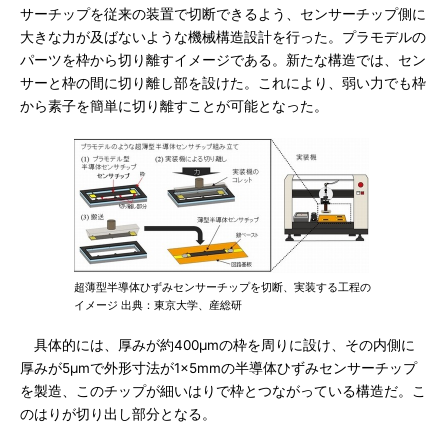
サーチップを従来の装置で切断できるよう、センサーチップ側に
大きな力が及ばないような機械構造設計を行った。プラモデルの
パーツを枠から切り離すイメージである。新たな構造では、セン
サーと枠の間に切り離し部を設けた。これにより、弱い力でも枠
から素子を簡単に切り離すことが可能となった。
超薄型半導体ひずみセンサーチップを切断、実装する工程の
イメージ 出典：東京大学、産総研
具体的には、厚みが約400μmの枠を周りに設け、その内側に
厚みが5μmで外形寸法が1×5mmの半導体ひずみセンサーチップ
を製造、このチップが細いはりで枠とつながっている構造だ。こ
のはりが切り出し部分となる。