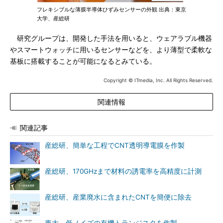
フレキシブルな薄膜半導体ひずみセンサーの外観 出典：東京
大学、産総研
研究グループは、開発した手法を用いると、ウェアラブル機器
やスマートウォッチに用いるセンサーなどを、より薄型で柔軟な
基板に搭載することが可能になるとみている。
Copyright © ITmedia, Inc. All Rights Reserved.
関連情報
関連記事
産総研、簡単な工程でCNT透明導電膜を作製
産総研、170GHzまで材料の誘電率を高精度に計測
産総研、産業廃水に含まれたCNTを簡便に除去