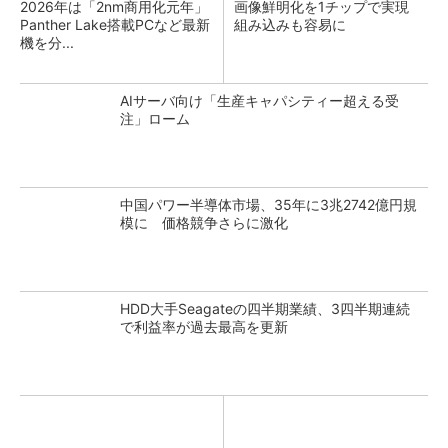
2026年は「2nm商用化元年」
画像鮮明化を1チップで実現
Panther Lake搭載PCなど最新
組み込みも容易に
機を分...
AIサーバ向け「生産キャパシティー超える受
注」ローム
中国パワー半導体市場、35年に3兆2742億円規
模に 価格競争さらに激化
HDD大手Seagateの四半期業績、3四半期連続
で利益率が過去最高を更新