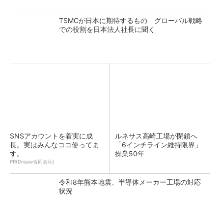
TSMCが日本に期待するもの グローバル戦略
での役割を日本法人社長に聞く
SNSアカウントを着実に成
ルネサス高崎工場が閉鎖へ
長。実はみんなココ使ってま
「6インチライン維持限界」
す。
操業50年
PR(Dreaw合同会社)
令和8年熊本地震、半導体メーカー工場の対応
状況