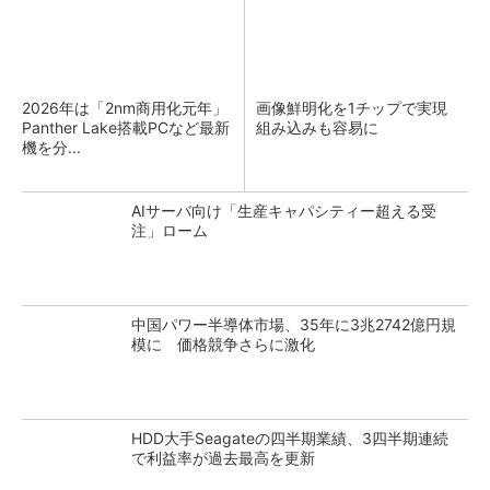
2026年は「2nm商用化元年」
画像鮮明化を1チップで実現
Panther Lake搭載PCなど最新
組み込みも容易に
機を分...
AIサーバ向け「生産キャパシティー超える受
注」ローム
中国パワー半導体市場、35年に3兆2742億円規
模に 価格競争さらに激化
HDD大手Seagateの四半期業績、3四半期連続
で利益率が過去最高を更新