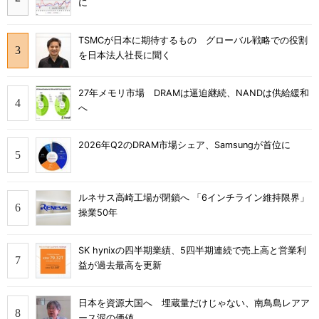
に
TSMCが日本に期待するもの グローバル戦略での役割
を日本法人社長に聞く
27年メモリ市場 DRAMは逼迫継続、NANDは供給緩和
へ
2026年Q2のDRAM市場シェア、Samsungが首位に
ルネサス高崎工場が閉鎖へ 「6インチライン維持限界」
操業50年
SK hynixの四半期業績、5四半期連続で売上高と営業利
益が過去最高を更新
日本を資源大国へ 埋蔵量だけじゃない、南鳥島レアア
ース泥の価値