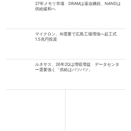
27年メモリ市場 DRAMは逼迫継続、NANDは
供給緩和へ
マイクロン、AI需要で広島工場増強へ起工式
1.5兆円投資
ルネサス、26年2Qは増収増益 データセンタ
ー需要強く「供給はパツパツ」