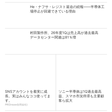
He・ナフサ・レジスト逼迫の続報――半導体工
場停止が回避できている理由
村田製作所、26年度1Qは売上高が過去最高
データセンター関連は81％増
SNSアカウントを着実に成
ソニー半導体は1Q過去最高
長。実はみんなココ使ってま
益、スマホ市況停滞も主要顧
す。
客ら拡大
PR(Dreaw合同会社)