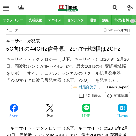
テクノロジー
先端技術
デバイス
センシング
通信
無線
部品/材料
ニュース
2019年2月20日
キーサイトが発表
5G向けの44GHz信号源、2chで帯域幅は2GHz
キーサイト・テクノロジー（以下、キーサイト）は2019年2月20
日、周波数レンジが1M～44GHzで、最大2GHzのRF変調帯域幅
をサポートする、デュアルチャンネルのベクトル信号発生器
「VXGマイクロ波信号発生器（以下、VXG）」を発表した。
[
村尾麻悠子
，EE Times Japan]
PC用表示
関連情報
Share
Post
LINE
Hatena
キーサイト・テクノロジー（以下、キーサイト）は2019年2月
20日、周波数レンジが1M～44GHzで、最大2GHzのRF変調帯域