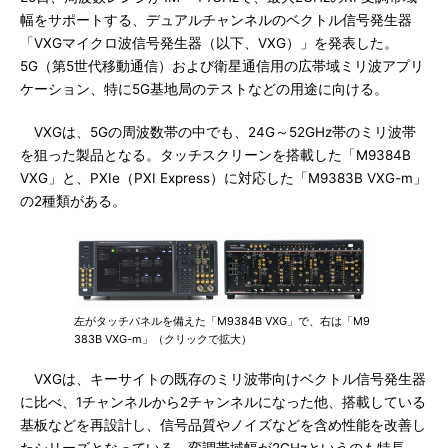
幅をサポートする、デュアルチャンネルのベクトル信号発生器
「VXGマイクロ波信号発生器（以下、VXG）」を発表した。
5G（第5世代移動通信）および衛星通信用の広帯域ミリ波アプリ
ケーション、特に5G基地局のテストなどの用途に向ける。
VXGは、5Gの周波数帯の中でも、24G～52GHz帯のミリ波帯
を狙った製品となる。タッチスクリーンを搭載した「M9384B
VXG」と、PXIe（PXI Express）に対応した「M9383B VXG-m」
の2種類がある。
左がタッチパネルを備えた「M9384B VXG」で、右は「M9
383B VXG-m」（クリックで拡大）
VXGは、キーサイトの既存のミリ波帯向けベクトル信号発生器
に比べ、1チャンネルから2チャンネルになった他、搭載している
基板などを再設計し、信号品質やノイズなどを含め性能を改善し