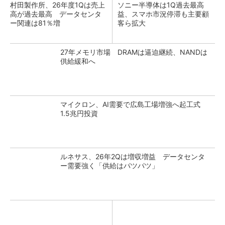
村田製作所、26年度1Qは売上
ソニー半導体は1Q過去最高
高が過去最高 データセンタ
益、スマホ市況停滞も主要顧
ー関連は81％増
客ら拡大
27年メモリ市場 DRAMは逼迫継続、NANDは
供給緩和へ
マイクロン、AI需要で広島工場増強へ起工式
1.5兆円投資
ルネサス、26年2Qは増収増益 データセンタ
ー需要強く「供給はパツパツ」