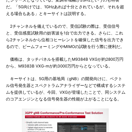
たシリーズとなっている。変調帯域幅が2GHzというのも特長
だ。「5G向けでは、1GHzあれば十分とされているが、それを超
える場合もある」とキーサイトは説明する。
2チャンネルを備えているので、受信試験の際は、受信信号
と、受信感度試験用の妨害波を1台で出力できる。さらに、これ
ら2チャンネルから位相コヒーレントを確保した信号を出力でき
るので、ビームフォーミングやMIMOの試験を行う際に便利だ。
価格は、タッチパネルを搭載したM9384B VXGが約2800万円
から、M9383B VXG-mが約3000万円からとなっている。
キーサイトは、5G用の基地局（gNB）の開発向けに、ベクト
ル信号発生器とスペクトラムアナライザーなどで構成するシステ
ムを提供しているが、今回、VXGが登場したことで、同システム
のコアエンジンとなる信号発生器の性能が上がることになる。