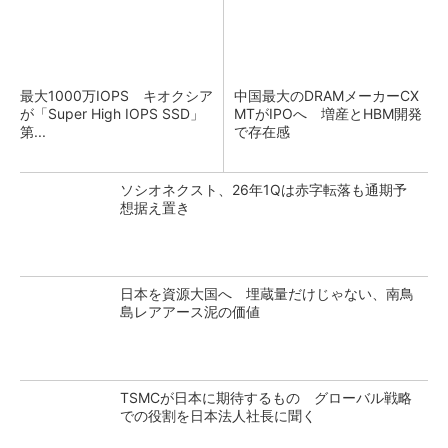
最大1000万IOPS キオクシア
中国最大のDRAMメーカーCX
が「Super High IOPS SSD」
MTがIPOへ 増産とHBM開発
第...
で存在感
ソシオネクスト、26年1Qは赤字転落も通期予
想据え置き
日本を資源大国へ 埋蔵量だけじゃない、南鳥
島レアアース泥の価値
TSMCが日本に期待するもの グローバル戦略
での役割を日本法人社長に聞く