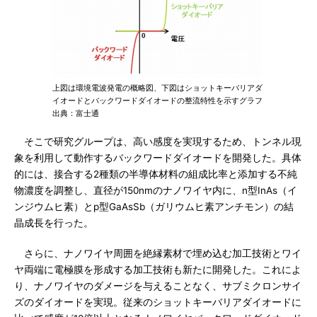
上図は環境電波発電の概略図、下図はショットキーバリアダ
イオードとバックワードダイオードの整流特性を示すグラフ
出典：富士通
そこで研究グループは、高い感度を実現するため、トンネル現
象を利用して動作するバックワードダイオードを開発した。具体
的には、接合する2種類の半導体材料の組成比率と添加する不純
物濃度を調整し、直径が150nmのナノワイヤ内に、n型InAs（イ
ンジウムヒ素）とp型GaAsSb（ガリウムヒ素アンチモン）の結
晶成長を行った。
さらに、ナノワイヤ周囲を絶縁素材で埋め込む加工技術とワイ
ヤ両端に電極膜を形成する加工技術も新たに開発した。これによ
り、ナノワイヤのダメージを与えることなく、サブミクロンサイ
ズのダイオードを実現。従来のショットキーバリアダイオードに