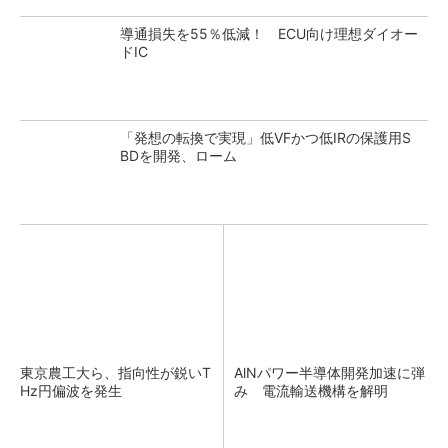
導通損失を55％低減！ ECU向け理想ダイオー
ドIC
「発想の転換で実現」低VFかつ低IRの保護用S
BDを開発、ローム
東京農工大ら、指向性が鋭いT
AlNパワー半導体開発加速に弾
Hz円偏波を発生
み 電流輸送機構を解明