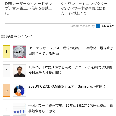
DFBレーザーダイオードチッ
タイワン・セミコンダクター
プ、古河電工が増産 5倍以上
がSiCパワー半導体市場に参
に
入、その狙いは
Recommended by
記事ランキング
He・ナフサ・レジスト逼迫の続報――半導体工場停止が
回避できている理由
TSMCが日本に期待するもの グローバル戦略での役割
を日本法人社長に聞く
2026年Q2のDRAM市場シェア、Samsungが首位に
中国パワー半導体市場、35年に3兆2742億円規模に 価
格競争さらに激化