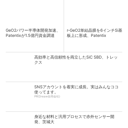
GeO2パワー半導体開発加速、
r-GeO2単結晶膜を6インチSi基
Patentixが1.5億円資金調達
板上に形成、Patentix
高効率と高信頼性を両立したSiC SBD、トレッ
クス
SNSアカウントを着実に成長。実はみんなココ
使ってます。
PR(Dreaw合同会社)
身近な材料と汎用プロセスで赤外センサー開
発、茨城大