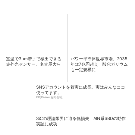
室温で3μm帯まで検出できる
パワー半導体世界市場、2035
赤外光センサー、名古屋大ら
年は7兆円超え 酸化ガリウム
も一定規模に
SNSアカウントを着実に成長。実はみんなココ
使ってます。
PR(Dreaw合同会社)
SiCの理論限界に迫る低損失 AlN系SBDの動作
実証に成功