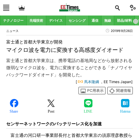
テクノロジー
先端技術
デバイス
センシング
通信
無線
部品/材料
ニュース
2019年9月26日
富士通と首都大学東京が開発
マイクロ波を電力に変換する高感度ダイオード
富士通と首都大学東京は、携帯電話の基地局などから放射される
微弱なマイクロ波を、電力に変換することができる「ナノワイヤ
バックワードダイオード」を開発した。
[
馬本隆綱
，EE Times Japan]
PC用表示
関連情報
Share
Post
LINE
Hatena
センサーネットワークのバッテリーレス化を加速
富士通の河口研一事業部長付と首都大学東京の須原理彦教授ら