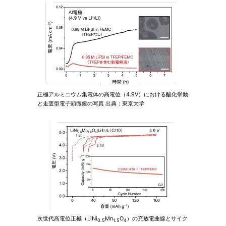
正極アルミニウム集電体の高電位（4.9V）における酸化挙動
と走査型電子顕微鏡の写真 出典：東京大学
次世代高電位正極（LiNi
Mn
O
）の充放電曲線とサイク
0.5
1.5
4