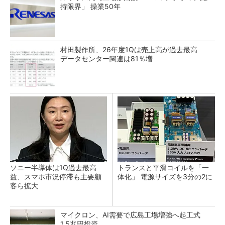
持限界」 操業50年
村田製作所、26年度1Qは売上高が過去最高
データセンター関連は81％増
ソニー半導体は1Q過去最高
トランスと平滑コイルを「一
益、スマホ市況停滞も主要顧
体化」 電源サイズを3分の2に
客ら拡大
マイクロン、AI需要で広島工場増強へ起工式
1.5兆円投資