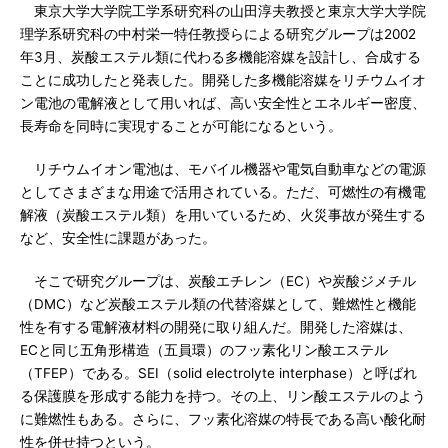
東京大学大学院工学系研究科の山田淳夫教授と東京大学大学院
理学系研究科の中村栄一特任教授らによる研究グループは2002
年3月、炭酸エステル類に代わる多機能溶媒を設計し、合成する
ことに成功したと発表した。開発した多機能溶媒をリチウムイオ
ン電池の電解液として用いれば、高い安全性とエネルギー密度、
長寿命を同時に実現することが可能になるという。
リチウムイオン電池は、モバイル機器や電気自動車などの電源
としてさまざまな用途で活用されている。ただ、可燃性の有機電
解液（炭酸エステル類）を用いているため、火災事故が発生する
など、安全性に課題があった。
そこで研究グループは、炭酸エチレン（EC）や炭酸ジメチル
（DMC）など炭酸エステル類の代替溶媒として、難燃性と機能
性を有する電解液材料の開発に取り組んだ。開発した溶媒は、
ECと同じ五角形構造（五員環）のフッ素化リン酸エステル
（TFEP）である。SEI（solid electrolyte interphase）と呼ばれ
る保護膜を形成する能力を持つ。その上、リン酸エステルのよう
に難燃性もある。さらに、フッ素化溶媒の特長である高い酸化耐
性を併せ持つという。