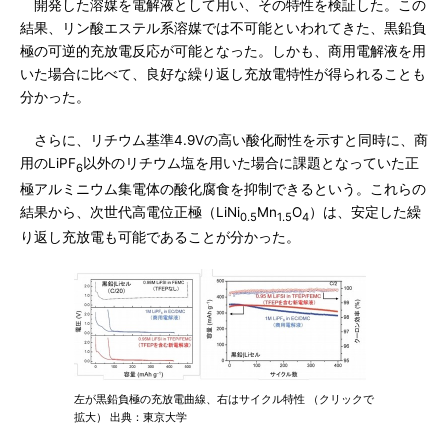
開発した溶媒を電解液として用い、その特性を検証した。この
結果、リン酸エステル系溶媒では不可能といわれてきた、黒鉛負
極の可逆的充放電反応が可能となった。しかも、商用電解液を用
いた場合に比べて、良好な繰り返し充放電特性が得られることも
分かった。
さらに、リチウム基準4.9Vの高い酸化耐性を示すと同時に、商
用のLiPF
以外のリチウム塩を用いた場合に課題となっていた正
6
極アルミニウム集電体の酸化腐食を抑制できるという。これらの
結果から、次世代高電位正極（LiNi
Mn
O
）は、安定した繰
0.5
1.5
4
り返し充放電も可能であることが分かった。
左が黒鉛負極の充放電曲線、右はサイクル特性 （クリックで
拡大） 出典：東京大学