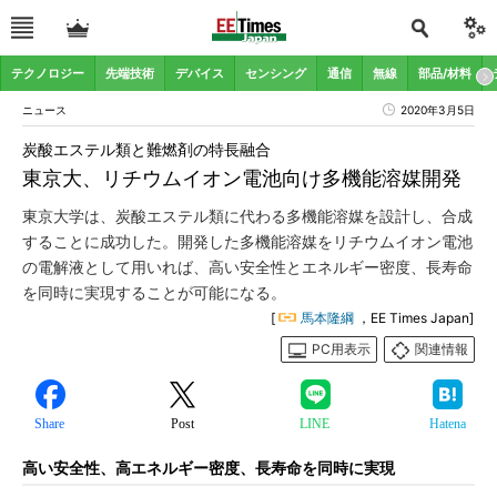
テクノロジー
先端技術
デバイス
センシング
通信
無線
部品/材料
ニュース
2020年3月5日
炭酸エステル類と難燃剤の特長融合
東京大、リチウムイオン電池向け多機能溶媒開発
東京大学は、炭酸エステル類に代わる多機能溶媒を設計し、合成
することに成功した。開発した多機能溶媒をリチウムイオン電池
の電解液として用いれば、高い安全性とエネルギー密度、長寿命
を同時に実現することが可能になる。
[
馬本隆綱
，EE Times Japan]
PC用表示
関連情報
Share
Post
LINE
Hatena
高い安全性、高エネルギー密度、長寿命を同時に実現