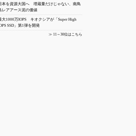
日本を資源大国へ 埋蔵量だけじゃない、南鳥
島レアアース泥の価値
最大1000万IOPS キオクシアが「Super High
IOPS SSD」第1弾を開発
≫
11～30位はこちら