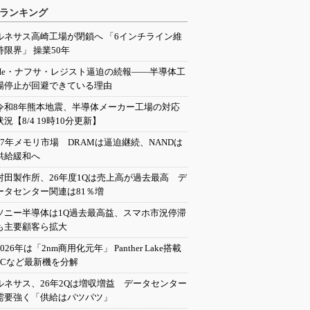
ランキング
ルネサス高崎工場が閉鎖へ 「6インチライン維
持限界」 操業50年
He・ナフサ・レジスト逼迫の続報――半導体工
場停止が回避できている理由
令和8年熊本地震、半導体メーカー工場の対応
状況【8/4 19時10分更新】
27年メモリ市場 DRAMは逼迫継続、NANDは
供給緩和へ
村田製作所、26年度1Qは売上高が過去最高 デ
ータセンター関連は81％増
ソニー半導体は1Q過去最高益、スマホ市況停滞
も主要顧客ら拡大
2026年は「2nm商用化元年」 Panther Lake搭載
PCなど最新機を分解
ルネサス、26年2Qは増収増益 データセンター
需要強く「供給はパツパツ」