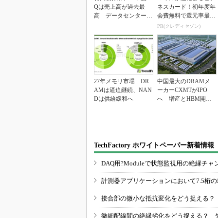
Qは売上高が過去最
ネスカード！初年度年
高 データセンター関
会費無料で還元率最大
連は81％増
1.125%
PR(クレディセゾン)
27年メモリ市場 DR
中国最大のDRAMメ
AMは逼迫継続、NAN
ーカーCXMTがIPO
Dは供給緩和へ
へ 増産とHBM開発
で存在感
TechFactory ホワイトペーパー新着情報
DAQ用?Moduleで状態監視用の絶縁
計測器アプリケーションにおいて7.5桁
接合部の微小な抵抗変化をどう捉える？
微細配線間の絶縁劣化をどう捉える？ 