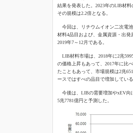
光伝送技
結果を発表した。2023年のLIB材料
“異端児
その規模は2.2倍となる。
改革、執
イノベー
今回は、リチウムイオン二次電池材
材料4品目および、金属資源・出発
JASA発
2019年7～12月である。
IHSア
「英語に
LIB材料市場は、2018年に2兆5
ための新
の価格上昇もあって、2017年に比べ
たこともあって、市場規模は2兆65
ースではすべの品目で増加してい
今後は、LIBの需要増加やxEV向
5兆7781億円と予測した。