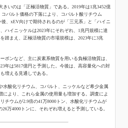
きいのは「正極活物質」である。2019年は1兆3452億
た。コバルト価格の下落により、コバルト酸リチウム
後、xEV向けで期待されるのが「三元系」と「ハイニ
に、ハイニッケルは2023年にそれぞれ、1兆円規模に達
を踏まえ、正極活物質の市場規模は、2023年に3兆
ーボンなど、主に炭素系物質を用いる負極活物質は、
2023年は5817億円と予測した。今後は、高容量化への対
用も増える見通しである。
や水酸化リチウム、コバルト、ニッケルなど希少金属
要増により、これら金属の使用量も増加する。調査によ
酸リチウムが2.9倍の41万8000トン、水酸化リチウムが
2倍の26万4000トンに、それぞれ増えると予測している。