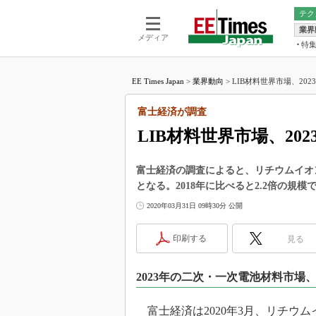
テク
業界
電池／エネル
ア
メディア
特
メ
福田昭の
LS
EE Times Japan
>
業界動向
>
LIB材料世界市場、2023
福田昭の
マ
湯之上隆
富士経済が調査
FP
大山聡の
LIB材料世界市場、202
大原雄介
ック
富士経済の調査によると、リチウムイオン二
リタイア
となる。2018年に比べると2.2倍の規模
学漂流記
2020年03月31日 09時30分 公開
世界を「
踊るバズワ
印刷する
見る
Buzzwo
この10
2023年の二次・一次電池材料市場、2
で起こる
製品分解
富士経済は2020年3月、リチウム