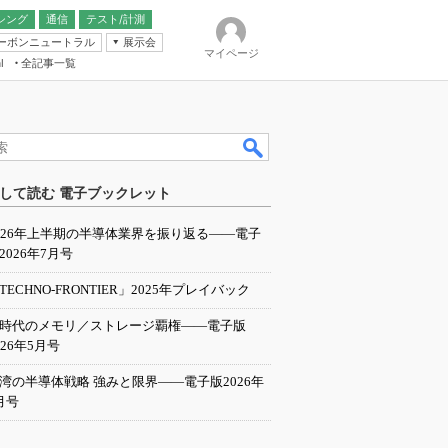
シング
通信
テスト/計測
ーボンニュートラル
展示会
マイページ
全記事一覧
l
ンピューティング
して読む 電子ブックレット
IER
026年上半期の半導体業界を振り返る――電子
2026年7月号
TECHNO-FRONTIER」2025年プレイバック
I時代のメモリ／ストレージ覇権――電子版
026年5月号
湾の半導体戦略 強みと限界――電子版2026年
月号