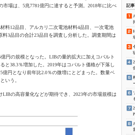
術を知る
の市場は、5兆7781億円に達すると予測。2018年に比べ
記事
エンジニア”が仕掛けた社内
念の180日
ションは日本を救うのか
料12品目、アルカリ二次電池材料4品目、一次電池
原料3品目の合計23品目を調査し分析した。調査期間は
IoT通信
ナリスト「未来展望」
愛されないエンジニア」の
995億円の規模となった。LIBの量的拡大に加えコバルト
行動論
ると38.3％増加した。2019年はコバルト価格が下落し
15億円となり前年比2.0％の微増にとどまった。数量ベ
るという。
けLIBの高容量化などが期待でき、2023年の市場規模は