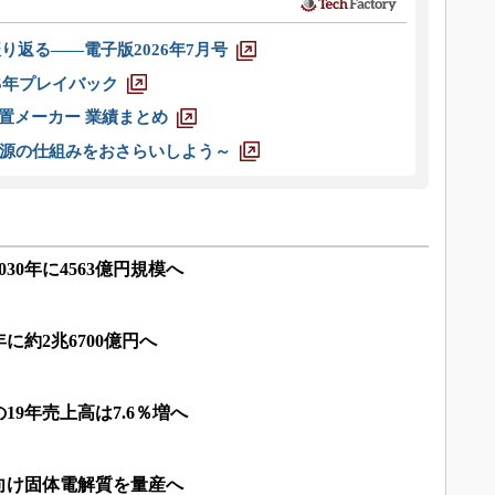
り返る――電子版2026年7月号
025年プレイバック
装置メーカー 業績まとめ
源の仕組みをおさらいしよう～
30年に4563億円規模へ
に約2兆6700億円へ
9年売上高は7.6％増へ
向け固体電解質を量産へ