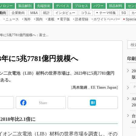
ノロジー
製品解剖
先端技術
デバイス
プロセス
パワー
部品材料
セン
動向
企業動向
統計
インタビュー
コラム
テーマ特集
カ
M&A
5G
ギー
ナログ
無線
集
ニュース
海外
国内
連載
電子版
読者登録
ホワイトペーパー
Specia
フィジカルAI
IoT・エッジコ
モリ
EXPO
Microchip情報
ストレージ通信
EE Times Japan×EDN Japan統合電
エッジAI
子版
I
SEMICON Japan
年に5兆7781億円規模へ：富士...
デバイス通信
パワーエレクトロニクス
電子ブックレット
イコン
CEATEC
のナノフォーカス
半導体後工程
GA
EdgeTech＋
業界スコープ
3年に5兆7781億円規模へ
読者調査（EE Times Research）
印刷
TECHNO-FRONT
のエレ・組み込みプレイバ
カーボンニュートラル
2
人とくるま展
次電池（LIB）材料の世界市場は、2023年に5兆7781億円
版
IoT
直前エンジニアの社会人大
である。
電源設計（EDN Japan）
[
馬本隆綱
，
EE Times Japan
]
「
数字」で回してみよう
エレクトロニクス入門（EDN
A
Japan）
ード ～Behind the
Share
2
rd
年で起こったこと、次の10年
台
018年比2.1倍に
こと
4
で探るアジアの新トレンド
イオン二次電池（LIB）材料の世界市場を調査し、その