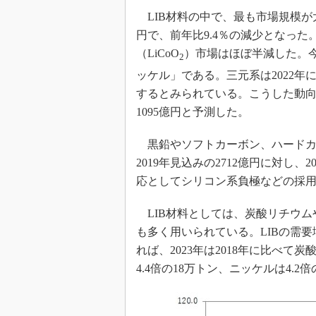
LIB材料の中で、最も市場規模が大
円で、前年比9.4％の減少となっ
（LiCoO
）市場はほぼ半減した。今
2
ッケル」である。三元系は2022年
するとみられている。こうした動向
1095億円と予測した。
黒鉛やソフトカーボン、ハードカ
2019年見込みの2712億円に対し、
応としてシリコン系負極などの採
LIB材料としては、炭酸リチウム
も多く用いられている。LIBの需
れば、2023年は2018年に比べて炭
4.4倍の18万トン、ニッケルは4.