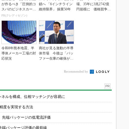
が作るべき「圧倒的コ
鎖へ 「6インチライン
場、35年に3兆2742億
スパのビジネスカー
維持限界」 操業50年
円規模に 価格競争さ
ド」
らに激化
PR(クレディセゾン)
令和8年熊本地震、半
商社が見る激動の半導
導体メーカー工場の対
体市場 今後は「バッ
応状況
ファー在庫の確保が重
要に」
Recommended by
PR
チャンネルを構成、位相マッチングが容易に
の精度を実現する方法
 先端パッケージの低電流評価
先端パッケージ評価の最前線