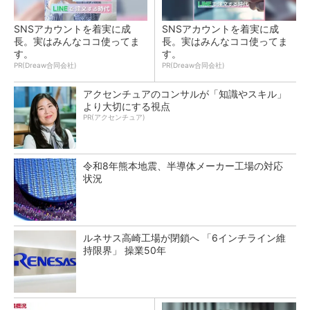
SNSアカウントを着実に成
SNSアカウントを着実に成
長。実はみんなココ使ってま
長。実はみんなココ使ってま
す。
す。
PR(Dreaw合同会社)
PR(Dreaw合同会社)
アクセンチュアのコンサルが「知識やスキル」
より大切にする視点
PR(アクセンチュア)
令和8年熊本地震、半導体メーカー工場の対応
状況
ルネサス高崎工場が閉鎖へ 「6インチライン維
持限界」 操業50年