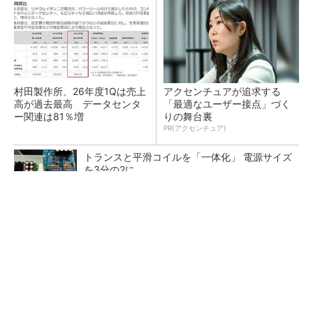
村田製作所、26年度1Qは売上
アクセンチュアが追求する
高が過去最高 データセンタ
「最適なユーザー接点」づく
ー関連は81％増
りの舞台裏
PR(アクセンチュア)
トランスと平滑コイルを「一体化」 電源サイズ
を3分の2に
ソニー半導体は1Q過去最高益、スマホ市況停滞
も主要顧客ら拡大
日本を資源大国へ 埋蔵量だけじゃない、南鳥