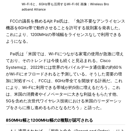
Wi-Fi 6と、6GHz帯も活用するWi-Fi 6E 画像：Wireless Bro
adband Alliance
FCCの議長を務めるAjit Pai氏は、「免許不要なアンライセンス
機器を6GHz帯で動作させることを許可する規則案を発表した。
これにより、1200MHzの帯域幅をライセンスなしで利用できる
ようになる。
Pai氏は「米国では、Wi-Fiにつながる家電の使用が急激に増え
ており、そのトレンドは今後も続くと見込まれる。Cisco
Systemsは、2022年には世界のモバイルデータ通信量の約60％
がWi-Fiにオフロードされると予測している。そうした需要の増
加に対処すべく、FCCは、6GHz帯全てを開放する計画だ。これ
により、Wi-Fiに利用できる帯域が約5倍に増えるだろう。これ
は、米国の消費者やイノベーターに大きな利益をもらたす他、
5Gを含めた次世代ワイヤレス技術における米国のリーダーシッ
プをさらに推し進めるものとなるだろう」と語った。
850MHz幅と1200MHz幅の2種類が認可される