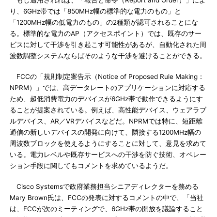
もし適用されれば、「報告と命令（Report and Order）」によ
り、6GHz帯では「850MHz幅の標準的な電力のもの」と
「1200MHz幅の低電力のもの」の2種類が認可されることにな
る。標準的な電力のAP（アクセスポイント）では、既存のサー
ビスに対して干渉を引き起こす可能性があるが、自動化された周
波数調整システムならばそのような干渉を避けることができる。
FCCの「規則制定案告示（Notice of Proposed Rule Making：
NPRM）」では、高データレートのアプリケーションに対応する
ため、超低消費電力のデバイスが6GHz帯で動作できるようにす
ることが提案されている。例えば、高性能デバイス、ウェアラブ
ルデバイス、AR／VRデバイスなどだ。NPRMでは特に、短距離
通信の新しいデバイスの開発に向けて、隣接する1200MHz幅の
周波数ブロックを使えるようにすることに対して、意見を求めて
いる。電力レベルや既存サービスへの干渉を防ぐ技術、オペレー
ション手段に関してもコメントを求めているようだ。
Cisco Systemsで政府業務担当シニアディレクターを務める
Mary Brown氏は、FCCの発表に対するコメントの中で、「当社
は、FCCが次のミーティングで、6GHz帯の開放を議論すること