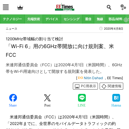
テクノロジー
先端技術
デバイス
センシング
通信
無線
部品/材料
ニュース
2020年4月8日
1200MHz帯域幅の割り当て検討
「Wi-Fi 6」用の6GHz帯開放に向け規則案、米
FCC
米連邦通信委員会（FCC）は2020年4月1日（米国時間）、6GHz
帯をWi-Fi用途向けとして開放する規則案を発表した。
[
Nitin Dahad
，EE Times]
PC用表示
関連情報
Share
Post
LINE
Hatena
米連邦通信委員会（FCC）は2020年4月1日（米国時間）、
「2022年までに、全世界のモバイルデータトラフィックの約