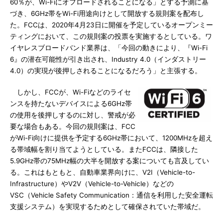
60％が、Wi-Fiにオフロードされることになる」とする予測に基
づき、6GHz帯をWi-Fi用途向けとして開放する規則案を配布し
た。FCCは、2020年4月23日に開催を予定しているオープンミー
ティングにおいて、この規則案の投票を実施するとしている。ワ
イヤレスブロードバンド業界は、「今回の動きにより、『Wi-Fi
6』の潜在可能性が引き出され、Industry 4.0（インダストリー
4.0）の実現が後押しされることになるだろう」と主張する。
しかし、FCCが、Wi-Fiなどのライセ
ンスを持たないデバイスによる6GHz帯
の使用を後押しするのに対し、警戒が必
要な場合もある。今回の規則案は、FCC
がWi-Fi向けに提供を予定する6GHz帯において、1200MHzを超え
る帯域幅を割り当てようとしている。またFCCは、隣接した
5.9GHz帯の75MHz幅の大半を開放する案についても言及してい
る。これはもともと、自動車業界向けに、V2I（Vehicle-to-
Infrastructure）やV2V（Vehicle-to-Vehicle）などの
VSC（Vehicle Safety Communication：通信を利用した安全運転
支援システム）を実現するためとして確保されていた帯域だ。