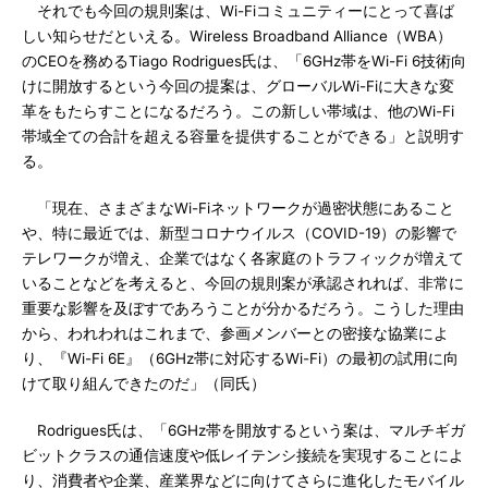
それでも今回の規則案は、Wi-Fiコミュニティーにとって喜ば
しい知らせだといえる。Wireless Broadband Alliance（WBA）
のCEOを務めるTiago Rodrigues氏は、「6GHz帯をWi-Fi 6技術向
けに開放するという今回の提案は、グローバルWi-Fiに大きな変
革をもたらすことになるだろう。この新しい帯域は、他のWi-Fi
帯域全ての合計を超える容量を提供することができる」と説明す
る。
「現在、さまざまなWi-Fiネットワークが過密状態にあること
や、特に最近では、新型コロナウイルス（COVID-19）の影響で
テレワークが増え、企業ではなく各家庭のトラフィックが増えて
いることなどを考えると、今回の規則案が承認されれば、非常に
重要な影響を及ぼすであろうことが分かるだろう。こうした理由
から、われわれはこれまで、参画メンバーとの密接な協業によ
り、『Wi-Fi 6E』（6GHz帯に対応するWi-Fi）の最初の試用に向
けて取り組んできたのだ」（同氏）
Rodrigues氏は、「6GHz帯を開放するという案は、マルチギガ
ビットクラスの通信速度や低レイテンシ接続を実現することによ
り、消費者や企業、産業界などに向けてさらに進化したモバイル