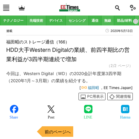
テクノロジー
先端技術
デバイス
センシング
通信
無線
部品/材料
連載
2020年5月13日
福田昭のストレージ通信（166）
HDD大手Western Digitalの業績、前四半期比の営
業利益が3四半期連続で増加
（2/2 ページ）
今回は、Western Digital（WD）の2020会計年度第3四半期
（2020年1月～3月期）の業績を紹介する。
[
福田昭
，EE Times Japan]
PC用表示
関連情報
Share
Post
LINE
Hatena
前のページへ