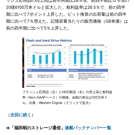
ッシュ応用品の売上高は前年同期比28％増、前四半期比12％増の
20億6100万米ドルと拡大した。粗利益率は26.5％で、前の四半
期に比べて7ポイント上昇した。ビット換算の出荷量は前の四半
期に比べて7％増えた。記憶容量当たりの販売価格（GB単価）は
前の四半期に比べて5％上昇した。
フラッシュ応用品（左）とHDD製品（右）の売上高と粗利益
率（Non-GAAPベース）の推移。金額の単位は100万米ド
ル。出典：Western Digital（クリックで拡大）
（
次回に続く
）
⇒「福田昭のストレージ通信」
連載バックナンバー一覧