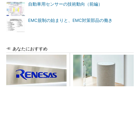
自動車用センサーの技術動向（前編）
EMC規制の始まりと、EMC対策部品の働き
あなたにおすすめ
ルネサス高崎工場が閉鎖へ
デノンの空間オーディオ、凄
「6インチライン維持限界」
すぎた
操業50年
PR(デノン)
坂道もスムーズに登坂。免許返納後の日常を支
えるシニアカー
PR(BLAZE)