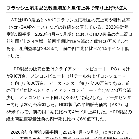
フラッシュ応用品は数量増加と単価上昇で売り上げが拡大
WDはHDD製品とNANDフラッシュ応用品の売上高や粗利益率
（Non-GAAPベース）などの数値を公表している。2020会計年
度第3四半期（2020年1月～3月期）におけるHDD製品の売上高は
前年同期比2.4％増、前四半期比11.8％減の21億1400万米ドルで
ある。粗利益率は29.3％で、前の四半期に比べて1.5ポイント低
下した。
HDD製品の販売台数はクライアントコンピュート（PC）向け
が910万台、ノンコンピュート（リテールおよびコンシューマ
ー）向けが800万台、データセンター向けが730万台である。前
の四半期に比べるとクライアントコンピュート向けが270万台減
少し、ノンコンピュート向けが230万台減少した。データセンタ
ー向けは20万台増加した。HDD製品の平均販売価格（ASP）は
85米ドルで、前の四半期に比べて4米ドル上昇した。HDD製品の
総出荷記憶容量は前の四半期に比べて6％低下した。
2020会計年度第3四半期（2020年1月～3月期）におけるフラ