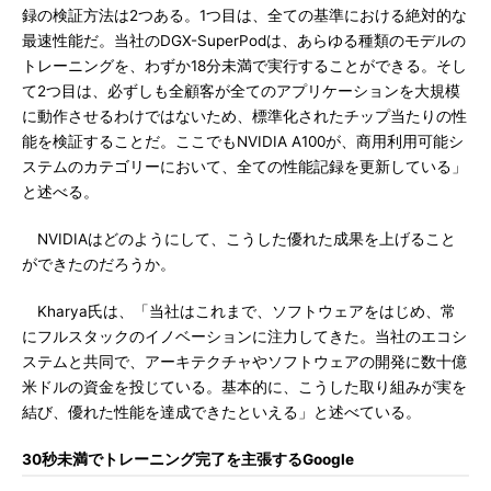
録の検証方法は2つある。1つ目は、全ての基準における絶対的な
最速性能だ。当社のDGX-SuperPodは、あらゆる種類のモデルの
トレーニングを、わずか18分未満で実行することができる。そし
て2つ目は、必ずしも全顧客が全てのアプリケーションを大規模
に動作させるわけではないため、標準化されたチップ当たりの性
能を検証することだ。ここでもNVIDIA A100が、商用利用可能シ
ステムのカテゴリーにおいて、全ての性能記録を更新している」
と述べる。
NVIDIAはどのようにして、こうした優れた成果を上げること
ができたのだろうか。
Kharya氏は、「当社はこれまで、ソフトウェアをはじめ、常
にフルスタックのイノベーションに注力してきた。当社のエコシ
ステムと共同で、アーキテクチャやソフトウェアの開発に数十億
米ドルの資金を投じている。基本的に、こうした取り組みが実を
結び、優れた性能を達成できたといえる」と述べている。
30秒未満でトレーニング完了を主張するGoogle