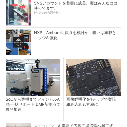
SNSアカウントを着実に成長。実はみんなココ
使ってます。
PR(Dreaw合同会社)
NXP、Ambarella買収を検討か 狙いは車載と
エッジAI強化
SoCから実機までフィジカルA
画像鮮明化を1チップで実現
Iを一括サポート DMP新拠点で
組み込みも容易に
展開加速
マイクロン、AI需要で広島工場増強へ起工式