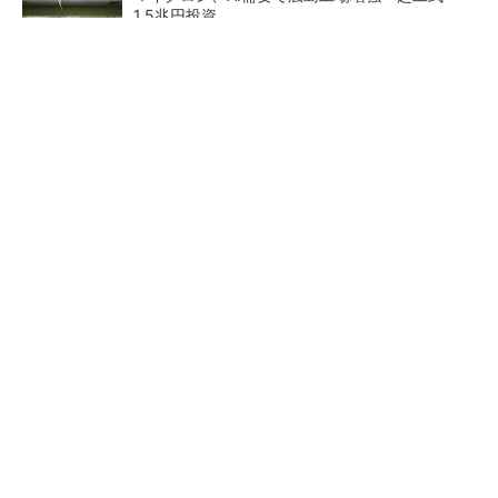
1.5兆円投資
「フィジカルAIは日本がけん引 早く動くべき」
NVIDIA CEO提言
直接液冷に初対応、キオクシアがデータセンタ
ー用NVMe SSD
NANDを再定義、HBMを補完
2026年は「2nm商用化元年」