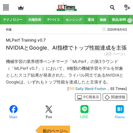
テクノロジー
先端技術
デバイス
センシング
通信
無線
部品/材料
特集
2020年8月4日
MLPerf Training v0.7
NVIDIAとGoogle、AI指標でトップ性能達成を主張
（2/2 ページ）
機械学習の業界標準ベンチマーク「MLPerf」の第3ラウンド
（「MLPerf v0.7」）において、8種類の機械学習モデルを対象
としたスコア結果が発表された。ライバル同士であるNVIDIAと
Googleは、いずれもトップ性能を達成したと主張する。
[
Sally Ward-Foxton
，EE Times]
PC用表示
関連情報
Share
Post
LINE
Hatena
前のページへ