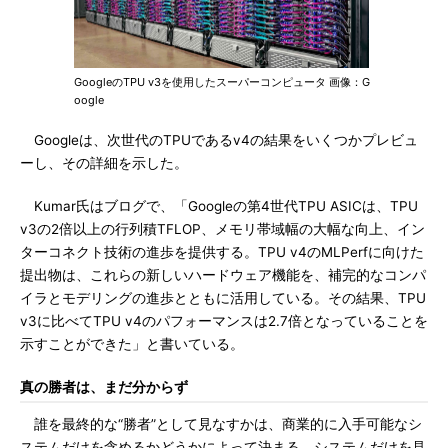
GoogleのTPU v3を使用したスーパーコンピュータ 画像：G
oogle
Googleは、次世代のTPUであるv4の結果をいくつかプレビュ
ーし、その詳細を示した。
Kumar氏はブログで、「Googleの第4世代TPU ASICは、TPU
v3の2倍以上の行列積TFLOP、メモリ帯域幅の大幅な向上、イン
ターコネクト技術の進歩を提供する。TPU v4のMLPerfに向けた
提出物は、これらの新しいハードウェア機能を、補完的なコンパ
イラとモデリングの進歩とともに活用している。その結果、TPU
v3に比べてTPU v4のパフォーマンスは2.7倍となっていることを
示すことができた」と書いている。
真の勝者は、まだ分からず
誰を最終的な“勝者”として見なすかは、商業的に入手可能なシ
ステムだけを含めるかどうかによって決まる。システムだけを見