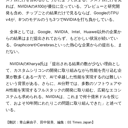
れば、NVIDIAのA100が優位に立っている。プレビューと研究開
発も含め、チップごとの結果だけで見るならば、GoogleのTPU
v4が、8つのモデルのうち3つでNVIDIAを打ち負かしている。
全体としては、Google、NVIDIA、Intel、Huawei以外の企業か
らの結果はまだ提出されておらず、もどかしい状況が続いてい
る。GraphcoreやCerebrasといった熱心な企業からの提出も、ま
だない。
NVIDIAのKharya氏は「提出される結果の数が少ない理由とし
て、カスタムシリコンの開発に取り組みながら性能を売り込む企
業が数多くある一方で、AIで卓越した性能を実現するのは難しい
という背景がある。さらに、AI分野では、多数のソフトウェアや
AI性能を実現するフルスタックの開発に取り組む、広範なエコシ
ステムも求められる。NVIDIAは、これまで何十億米ドルを投じ
て、およそ10年間にわたりこの問題に取り組んできた」と述べて
いる。
【翻訳：青山麻由子、田中留美、編集：EE Times Japan】