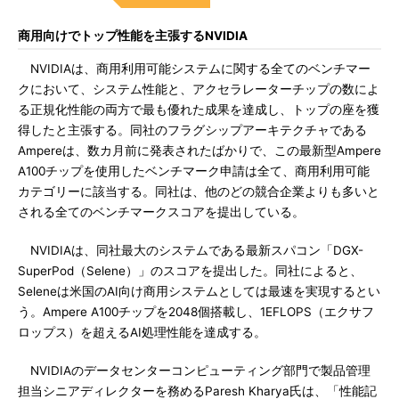
商用向けでトップ性能を主張するNVIDIA
NVIDIAは、商用利用可能システムに関する全てのベンチマー
クにおいて、システム性能と、アクセラレーターチップの数によ
る正規化性能の両方で最も優れた成果を達成し、トップの座を獲
得したと主張する。同社のフラグシップアーキテクチャである
Ampereは、数カ月前に発表されたばかりで、この最新型Ampere
A100チップを使用したベンチマーク申請は全て、商用利用可能
カテゴリーに該当する。同社は、他のどの競合企業よりも多いと
される全てのベンチマークスコアを提出している。
NVIDIAは、同社最大のシステムである最新スパコン「DGX-
SuperPod（Selene）」のスコアを提出した。同社によると、
Seleneは米国のAI向け商用システムとしては最速を実現するとい
う。Ampere A100チップを2048個搭載し、1EFLOPS（エクサフ
ロップス）を超えるAI処理性能を達成する。
NVIDIAのデータセンターコンピューティング部門で製品管理
担当シニアディレクターを務めるParesh Kharya氏は、「性能記