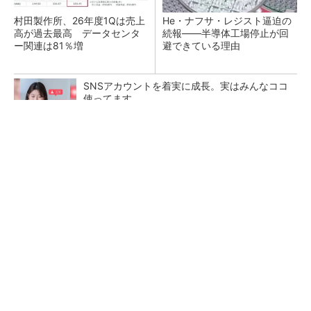
村田製作所、26年度1Qは売上
He・ナフサ・レジスト逼迫の
高が過去最高 データセンタ
続報――半導体工場停止が回
ー関連は81％増
避できている理由
SNSアカウントを着実に成長。実はみんなココ
使ってます。
PR(Dreaw合同会社)
ソニー半導体は1Q過去最高益、スマホ市況停滞
も主要顧客ら拡大
マイクロン、AI需要で広島工場増強へ起工式
1.5兆円投資