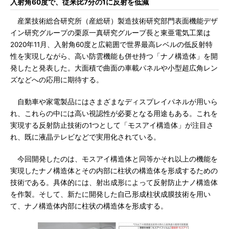
入射角60度で、従来比7分の1に反射を低減
産業技術総合研究所（産総研）製造技術研究部門表面機能デザ
イン研究グループの栗原一真研究グループ長と東亜電気工業は
2020年11月、入射角60度と広範囲で世界最高レベルの低反射特
性を実現しながら、高い防雲機能も併せ持つ「ナノ構造体」を開
発したと発表した。大面積で曲面の車載パネルや小型超広角レン
ズなどへの応用に期待する。
自動車や家電製品にはさまざまなディスプレイパネルが用いら
れ、これらの中には高い視認性が必要となる用途もある。これを
実現する反射防止技術の1つとして「モスアイ構造体」が注目さ
れ、既に液晶テレビなどで実用化されている。
今回開発したのは、モスアイ構造体と同等かそれ以上の機能を
実現したナノ構造体とその内部に柱状の構造体を形成するための
技術である。具体的には、射出成形によって反射防止ナノ構造体
を作製。そして、新たに開発した自己形成柱状成膜技術を用い
て、ナノ構造体内部に柱状の構造体を形成する。