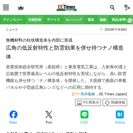
テクノロジー
先端技術
デバイス
センシング
通信
無線
部品/材料
ニュース
2020年11月26日
無機材料の柱状構造体を内部に形成
広角の低反射特性と防雲効果を併せ持つナノ構造
体
産業技術総合研究所（産総研）と東亜電気工業は、入射角60度と
広範囲で世界最高レベルの低反射特性を実現しながら、高い防雲
機能も併せ持つ「ナノ構造体」を開発した。大面積で曲面の車載
パネルや小型超広角レンズなどへの応用に期待する。
[
馬本隆綱
，EE Times Japan]
PC用表示
関連情報
Share
Post
LINE
Hatena