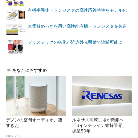
有機半導体トランジスタの高速応答特性をモデル化
無電解めっきを用い高性能有機トランジスタを製造
プラスチックの劣化が近赤外光照射で診断可能に
あなたにおすすめ
デノンの空間オーディオ、凄
ルネサス高崎工場が閉鎖へ
すぎた
「6インチライン維持限界」
操業50年
PR(デノン)