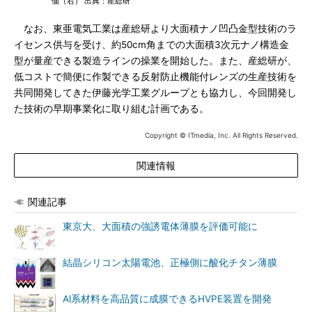
価（右） 出典：産総研
なお、東亜電気工業は産総研より大面積ナノ凹凸金型技術のラ
イセンス供与を受け、約50cm角までの大面積3次元ナノ構造金
型が量産できる製造ラインの操業を開始した。また、産総研が、
低コストで簡便に作製できる反射防止機能付レンズの生産技術を
共同開発してきた伊藤光学工業グループとも協力し、今回開発し
た技術の早期事業化に取り組む計画である。
Copyright © ITmedia, Inc. All Rights Reserved.
関連情報
関連記事
東京大、大面積の強誘電体薄膜を評価可能に
結晶シリコン太陽電池、正極側に酸化チタン薄膜
Al系材料を高品質に成膜できるHVPE装置を開発