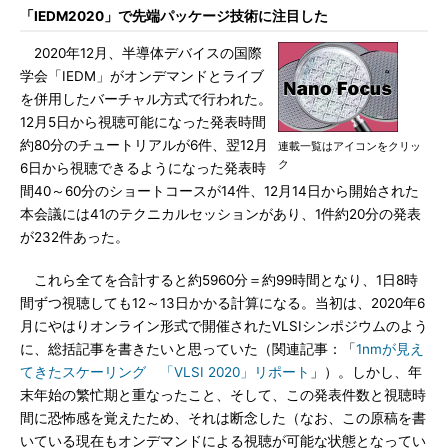
「IEDM2020」で先端パッケージ技術に注目した
2020年12月、半導体デバイスの国際
学会「IEDM」がオンデマンドとライブ
を併用したバーチャル方式で行われた。
12月5日から視聴可能になった発表時間
約80分のチュートリアルが6件、翌12月
連載一覧はアイコンをクリッ
ク
6日から視聴できるようになった発表時
間40～60分のショートコースが14件、12月14日から開始された
本会議には41のテクニカルセッションがあり、1件約20分の発表
が232件あった。
これら全てを合計すると約5960分＝約99時間となり、1日8時
間ずつ視聴しても12～13日かかる計算になる。当初は、2020年6
月にやはりオンライン形式で開催されたVLSIシンポジウムのよう
に、総括記事を書きたいと思っていた（関連記事：「
1nmが見え
てきたスケーリング 「VLSI 2020」リポート
」）。しかし、年
末年始の繁忙期と重なったこと、そして、この発表件数と視聴時
間に恐怖感を覚えたため、それは断念した（なお、この原稿を書
いている現在もオンデマンドによる視聴が可能な状態となってい