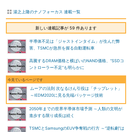
湯之上隆のナノフォーカス 連載一覧
新しい連載記事が 59 件あります
半導体不足は「ジャストインタイム」が生んだ弊
害、TSMCが急所を握る自動運転車
高騰するDRAM価格と横ばいのNAND価格、“SSDコ
ントローラー不足”も明らかに
ムーアの法則 次なるけん引役は「チップレット」
～IEDM2020に見る先端パッケージ技術
2050年までの世界半導体市場予測 ～人類の文明が
進歩する限り成長は続く
TSMCとSamsungのEUV争奪戦の行方 ～“逆転劇”は