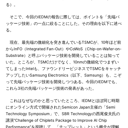
る）。
そこで、今回のIEDMの報告に際しては、ポイントを「先端パ
ッケージ技術」の一点に絞ることにした。その理由を以下に述べ
る。
現在、最先端の微細化を突き進んでいるTSMCが、10年ほど前
からInFO（Integrated Fan-Out）やCoWoS（Chip-on-Wafer-on-
Substrate）と呼ぶパッケージ技術を開発していることは知って
いた。ところが、TSMCだけでなく、10nmの微細化でつまずい
てしまったIntelも、ファウンドリービジネスでTSMCをキャッチ
アップしたいSamsung Electronics（以下、Samsung）も、こぞ
って先端パッケージ技術を開発しつつある。今回のIEDMでも、
これら3社の先端パッケージ技術の発表があった。
これはなぜなのかと思っていたところ、IEDMとほぼ同じ時期
にオンライン方式で開催されたSemicon Japan主催の「Semi
Technology Symposium」で、SBR Technologyの西尾俊夫氏の
講演“Challenge of Chiplets Package to Improve AI Chip
Performance”を視聴して、「チップレット」という概念が理解