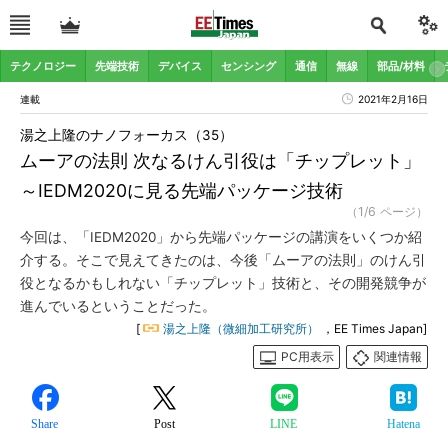
テクノロジー
先端技術
デバイス
センシング
通信
無線
部品/材料
連載
2021年2月16日
湯之上隆のナノフォーカス（35）
ムーアの法則 次なるけん引役は「チップレット」
～IEDM2020に見る先端パッケージ技術
（1/6 ページ）
今回は、「IEDM2020」から先端パッケージの講演をいくつか紹
介する。そこで見えてきたのは、今後「ムーアの法則」のけん引
役となるかもしれない「チップレット」技術と、その開発競争が
進んでいるということだった。
[
湯之上隆（微細加工研究所）
，EE Times Japan]
PC用表示
関連情報
Share
Post
LINE
Hatena