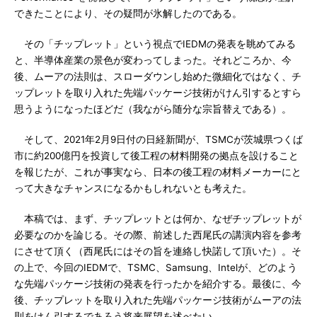
できたことにより、その疑問が氷解したのである。
その「チップレット」という視点でIEDMの発表を眺めてみる
と、半導体産業の景色が変わってしまった。それどころか、今
後、ムーアの法則は、スローダウンし始めた微細化ではなく、チ
ップレットを取り入れた先端パッケージ技術がけん引するとすら
思うようになったほどだ（我ながら随分な宗旨替えである）。
そして、2021年2月9日付の日経新聞が、TSMCが茨城県つくば
市に約200億円を投資して後工程の材料開発の拠点を設けること
を報じたが、これが事実なら、日本の後工程の材料メーカーにと
って大きなチャンスになるかもしれないとも考えた。
本稿では、まず、チップレットとは何か、なぜチップレットが
必要なのかを論じる。その際、前述した西尾氏の講演内容を参考
にさせて頂く（西尾氏にはその旨を連絡し快諾して頂いた）。そ
の上で、今回のIEDMで、TSMC、Samsung、Intelが、どのよう
な先端パッケージ技術の発表を行ったかを紹介する。最後に、今
後、チップレットを取り入れた先端パッケージ技術がムーアの法
則をけん引するであろう将来展望を述べたい。