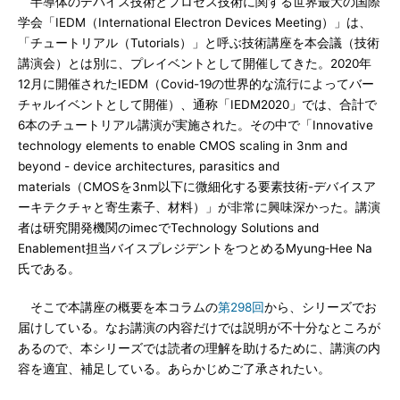
半導体のデバイス技術とプロセス技術に関する世界最大の国際
学会「IEDM（International Electron Devices Meeting）」は、
「チュートリアル（Tutorials）」と呼ぶ技術講座を本会議（技術
講演会）とは別に、プレイベントとして開催してきた。2020年
12月に開催されたIEDM（Covid-19の世界的な流行によってバー
チャルイベントとして開催）、通称「IEDM2020」では、合計で
6本のチュートリアル講演が実施された。その中で「Innovative
technology elements to enable CMOS scaling in 3nm and
beyond - device architectures, parasitics and
materials（CMOSを3nm以下に微細化する要素技術-デバイスア
ーキテクチャと寄生素子、材料）」が非常に興味深かった。講演
者は研究開発機関のimecでTechnology Solutions and
Enablement担当バイスプレジデントをつとめるMyung‐Hee Na
氏である。
そこで本講座の概要を本コラムの
第298回
から、シリーズでお
届けしている。なお講演の内容だけでは説明が不十分なところが
あるので、本シリーズでは読者の理解を助けるために、講演の内
容を適宜、補足している。あらかじめご了承されたい。