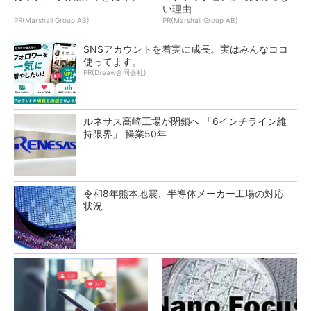
い理由
PR(Marshall Group AB)
PR(Marshall Group AB)
SNSアカウントを着実に成長。実はみんなココ
使ってます。
PR(Dreaw合同会社)
ルネサス高崎工場が閉鎖へ 「6インチライン維
持限界」 操業50年
令和8年熊本地震、半導体メーカー工場の対応
状況