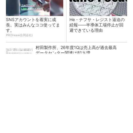
SNSアカウントを着実に成
He・ナフサ・レジスト逼迫の
長。実はみんなココ使ってま
続報――半導体工場停止が回
す。
避できている理由
PR(Dreaw合同会社)
村田製作所、26年度1Qは売上高が過去最高
データセンター関連は81％増
ソニー半導体は1Q過去最高益、スマホ市況停滞
も主要顧客ら拡大
27年メモリ市場 DRAMは逼迫継続、NANDは
供給緩和へ