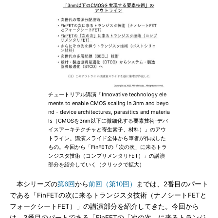
チュートリアル講演「Innovative technology ele
ments to enable CMOS scaling in 3nm and beyo
nd - device architectures, parasitics and materia
ls（CMOSを3nm以下に微細化する要素技術-デバ
イスアーキテクチャと寄生素子、材料）」のアウ
トライン。講演スライド全体から筆者が作成した
もの。今回から「FinFETの「次の次」に来るトラ
ンジスタ技術（コンプリメンタリFET）」の講演
部分を紹介していく（クリックで拡大）
本シリーズの
第6回
から
前回（第10回）
までは、2番目のパート
である「FinFETの次に来るトランジスタ技術（ナノシートFETと
フォークシートFET）」の講演部分を紹介してきた。今回から
は、3番目のパートである「FinFETの「次の次」に来るトランジ