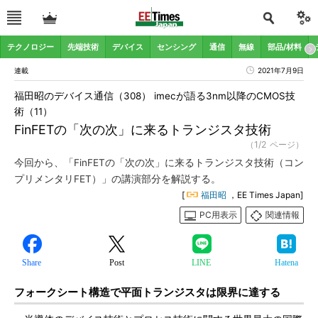
テクノロジー
先端技術
デバイス
センシング
通信
無線
部品/材料
連載
2021年7月9日
福田昭のデバイス通信（308） imecが語る3nm以降のCMOS技
術（11）
FinFETの「次の次」に来るトランジスタ技術
（1/2 ページ）
今回から、「FinFETの「次の次」に来るトランジスタ技術（コン
プリメンタリFET）」の講演部分を解説する。
[
福田昭
，EE Times Japan]
PC用表示
関連情報
Share
Post
LINE
Hatena
フォークシート構造で平面トランジスタは限界に達する